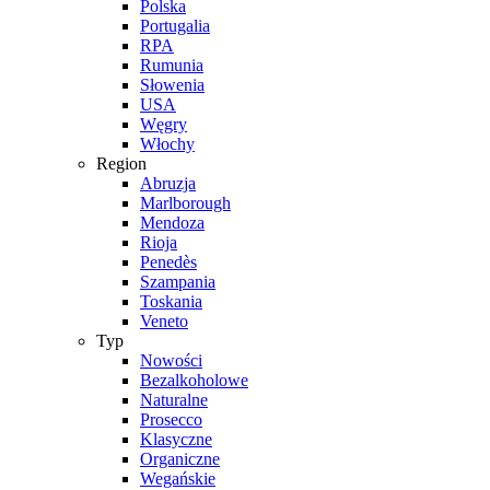
Polska
Portugalia
RPA
Rumunia
Słowenia
USA
Węgry
Włochy
Region
Abruzja
Marlborough
Mendoza
Rioja
Penedès
Szampania
Toskania
Veneto
Typ
Nowości
Bezalkoholowe
Naturalne
Prosecco
Klasyczne
Organiczne
Wegańskie