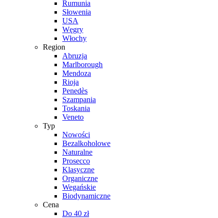
Rumunia
Słowenia
USA
Węgry
Włochy
Region
Abruzja
Marlborough
Mendoza
Rioja
Penedès
Szampania
Toskania
Veneto
Typ
Nowości
Bezalkoholowe
Naturalne
Prosecco
Klasyczne
Organiczne
Wegańskie
Biodynamiczne
Cena
Do 40 zł