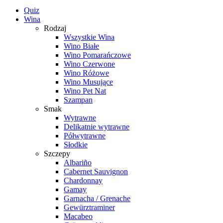
Quiz
Wina
Rodzaj
Wszystkie Wina
Wino Białe
Wino Pomarańczowe
Wino Czerwone
Wino Różowe
Wino Musujące
Wino Pet Nat
Szampan
Smak
Wytrawne
Delikatnie wytrawne
Półwytrawne
Słodkie
Szczepy
Albariño
Cabernet Sauvignon
Chardonnay
Gamay
Garnacha / Grenache
Gewürztraminer
Macabeo