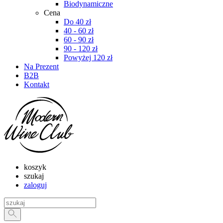
Biodynamiczne
Cena
Do 40 zł
40 - 60 zł
60 - 90 zł
90 - 120 zł
Powyżej 120 zł
Na Prezent
B2B
Kontakt
koszyk
szukaj
zaloguj