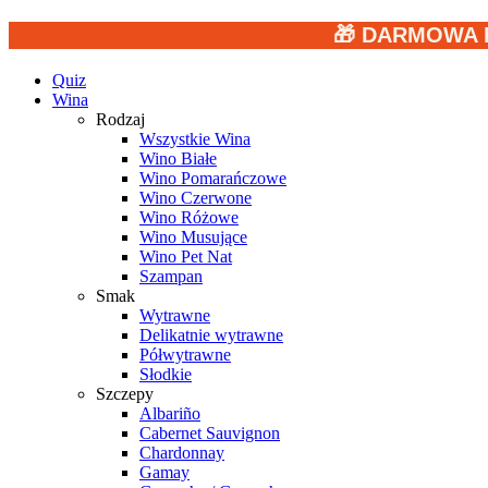
🎁 DARMOWA 
Quiz
Wina
Rodzaj
Wszystkie Wina
Wino Białe
Wino Pomarańczowe
Wino Czerwone
Wino Różowe
Wino Musujące
Wino Pet Nat
Szampan
Smak
Wytrawne
Delikatnie wytrawne
Półwytrawne
Słodkie
Szczepy
Albariño
Cabernet Sauvignon
Chardonnay
Gamay