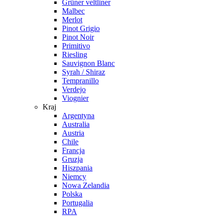
Grüner veltliner
Malbec
Merlot
Pinot Grigio
Pinot Noir
Primitivo
Riesling
Sauvignon Blanc
Syrah / Shiraz
Tempranillo
Verdejo
Viognier
Kraj
Argentyna
Australia
Austria
Chile
Francja
Gruzja
Hiszpania
Niemcy
Nowa Zelandia
Polska
Portugalia
RPA