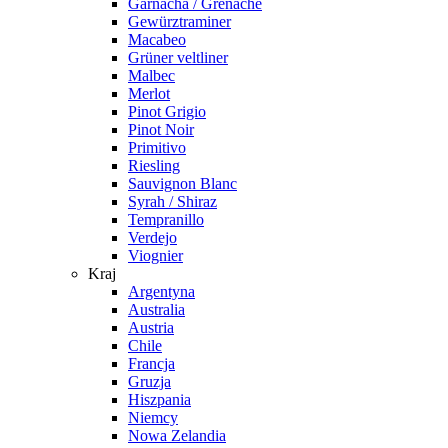
Garnacha / Grenache
Gewürztraminer
Macabeo
Grüner veltliner
Malbec
Merlot
Pinot Grigio
Pinot Noir
Primitivo
Riesling
Sauvignon Blanc
Syrah / Shiraz
Tempranillo
Verdejo
Viognier
Kraj
Argentyna
Australia
Austria
Chile
Francja
Gruzja
Hiszpania
Niemcy
Nowa Zelandia