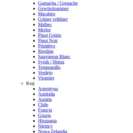
Garnacha / Grenache
Gewürztraminer
Macabeo
Grüner veltliner
Malbec
Merlot
Pinot Grigio
Pinot Noir
Primitivo
Riesling
Sauvignon Blanc
Syrah / Shiraz
Tempranillo
Verdejo
Viognier
Kraj
Argentyna
Australia
Austria
Chile
Francja
Gruzja
Hiszpania
Niemcy
Nowa Zelandia