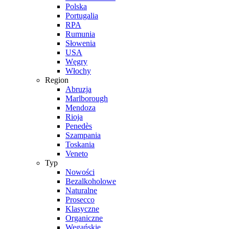
Polska
Portugalia
RPA
Rumunia
Słowenia
USA
Węgry
Włochy
Region
Abruzja
Marlborough
Mendoza
Rioja
Penedès
Szampania
Toskania
Veneto
Typ
Nowości
Bezalkoholowe
Naturalne
Prosecco
Klasyczne
Organiczne
Wegańskie