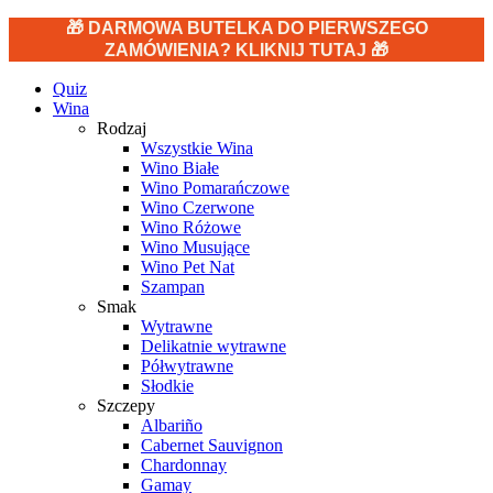
🎁 DARMOWA BUTELKA DO PIERWSZEGO
ZAMÓWIENIA? KLIKNIJ TUTAJ 🎁
Quiz
Wina
Rodzaj
Wszystkie Wina
Wino Białe
Wino Pomarańczowe
Wino Czerwone
Wino Różowe
Wino Musujące
Wino Pet Nat
Szampan
Smak
Wytrawne
Delikatnie wytrawne
Półwytrawne
Słodkie
Szczepy
Albariño
Cabernet Sauvignon
Chardonnay
Gamay