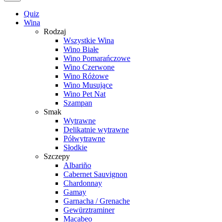
Quiz
Wina
Rodzaj
Wszystkie Wina
Wino Białe
Wino Pomarańczowe
Wino Czerwone
Wino Różowe
Wino Musujące
Wino Pet Nat
Szampan
Smak
Wytrawne
Delikatnie wytrawne
Półwytrawne
Słodkie
Szczepy
Albariño
Cabernet Sauvignon
Chardonnay
Gamay
Garnacha / Grenache
Gewürztraminer
Macabeo