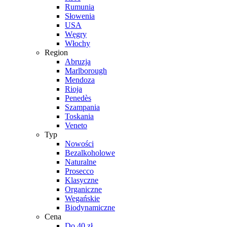
Rumunia
Słowenia
USA
Węgry
Włochy
Region
Abruzja
Marlborough
Mendoza
Rioja
Penedès
Szampania
Toskania
Veneto
Typ
Nowości
Bezalkoholowe
Naturalne
Prosecco
Klasyczne
Organiczne
Wegańskie
Biodynamiczne
Cena
Do 40 zł