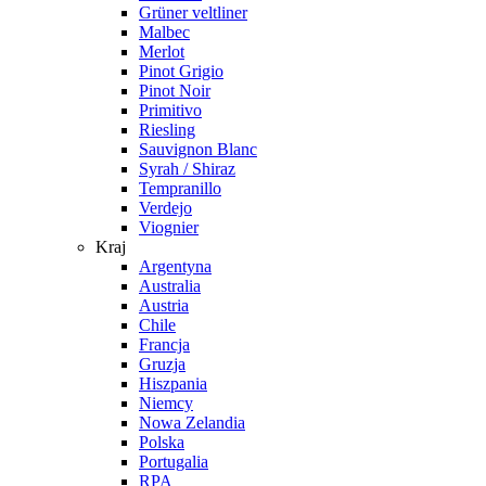
Grüner veltliner
Malbec
Merlot
Pinot Grigio
Pinot Noir
Primitivo
Riesling
Sauvignon Blanc
Syrah / Shiraz
Tempranillo
Verdejo
Viognier
Kraj
Argentyna
Australia
Austria
Chile
Francja
Gruzja
Hiszpania
Niemcy
Nowa Zelandia
Polska
Portugalia
RPA