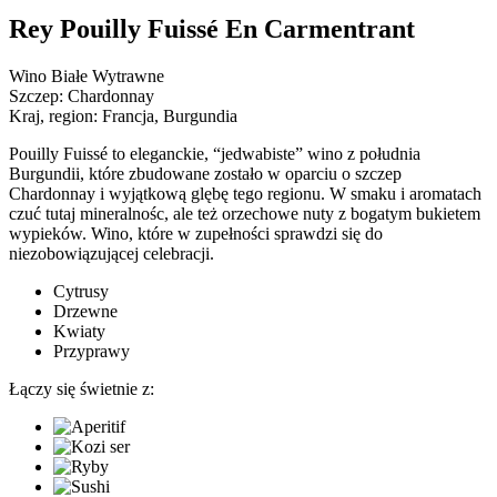
Rey Pouilly Fuissé En Carmentrant
Wino Białe Wytrawne
Szczep:
Chardonnay
Kraj, region:
Francja, Burgundia
Pouilly Fuissé to eleganckie, “jedwabiste” wino z południa
Burgundii, które zbudowane zostało w oparciu o szczep
Chardonnay i wyjątkową glębę tego regionu. W smaku i aromatach
czuć tutaj mineralnośc, ale też orzechowe nuty z bogatym bukietem
wypieków. Wino, które w zupełności sprawdzi się do
niezobowiązującej celebracji.
Cytrusy
Drzewne
Kwiaty
Przyprawy
Łączy się świetnie z: