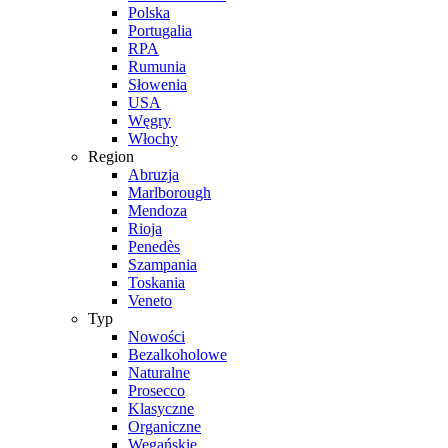
Polska
Portugalia
RPA
Rumunia
Słowenia
USA
Węgry
Włochy
Region
Abruzja
Marlborough
Mendoza
Rioja
Penedès
Szampania
Toskania
Veneto
Typ
Nowości
Bezalkoholowe
Naturalne
Prosecco
Klasyczne
Organiczne
Wegańskie