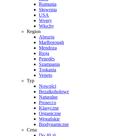
Rumunia
Słowenia
USA
Węgry
Włochy
Region
Abruzja
Marlborough
Mendoza
Rioja
Penedès
Szampania
Toskania
Veneto
Typ
Nowości
Bezalkoholowe
Naturalne
Prosecco
Klasyczne
Organiczne
Wegańskie
Biodynamiczne
Cena
Do 40 zł