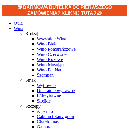
🎁 DARMOWA BUTELKA DO PIERWSZEGO
ZAMÓWIENIA? KLIKNIJ TUTAJ 🎁
Quiz
Wina
Rodzaj
Wszystkie Wina
Wino Białe
Wino Pomarańczowe
Wino Czerwone
Wino Różowe
Wino Musujące
Wino Pet Nat
Szampan
Smak
Wytrawne
Delikatnie wytrawne
Półwytrawne
Słodkie
Szczepy
Albariño
Cabernet Sauvignon
Chardonnay
Gamay