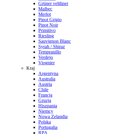
Grüner veltliner
Malbec
Merlot
Pinot Grigio
Pinot Noir
Primitivo
Riesling
Sauvignon Blanc
Syrah / Shiraz
Tempranillo
Verdejo
Viognier
Kraj
Argentyna
Australia
Austria
Chile
Francja
Gruzja
Hiszpania
Niemcy
Nowa Zelandia
Polska
Portugalia
RPA