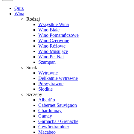
Quiz
Wina
Rodzaj
Wszystkie Wina
Wino Białe
Wino Pomarańczowe
Wino Czerwone
Wino Różowe
Wino Musujące
Wino Pet Nat
Szampan
Smak
Wytrawne
Delikatnie wytrawne
Półwytrawne
Słodkie
Szczepy
Albariño
Cabernet Sauvignon
Chardonnay
Gamay
Garnacha / Grenache
Gewürztraminer
Macabeo