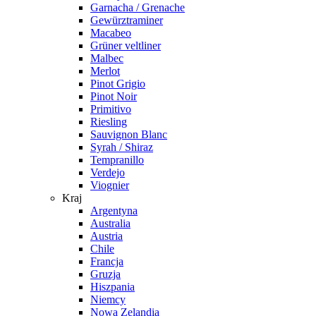
Garnacha / Grenache
Gewürztraminer
Macabeo
Grüner veltliner
Malbec
Merlot
Pinot Grigio
Pinot Noir
Primitivo
Riesling
Sauvignon Blanc
Syrah / Shiraz
Tempranillo
Verdejo
Viognier
Kraj
Argentyna
Australia
Austria
Chile
Francja
Gruzja
Hiszpania
Niemcy
Nowa Zelandia