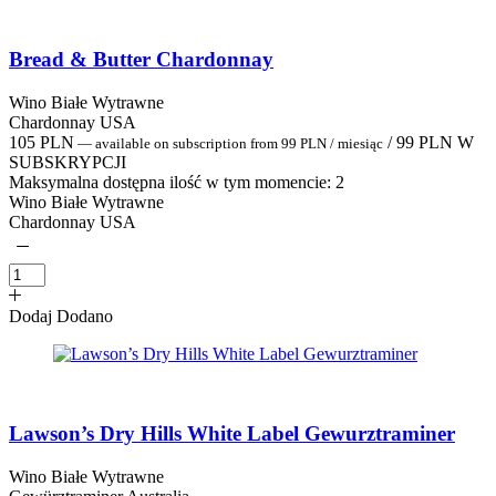
Bread & Butter Chardonnay
Wino Białe Wytrawne
Chardonnay USA
105
PLN
/
99
PLN
W
—
available on subscription
from
99
PLN
/ miesiąc
SUBSKRYPCJI
Maksymalna dostępna ilość w tym momencie:
2
Wino Białe Wytrawne
Chardonnay USA
Dodaj
Dodano
Lawson’s Dry Hills White Label Gewurztraminer
Wino Białe Wytrawne