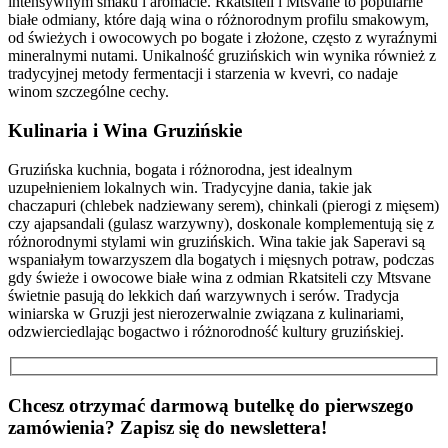
intensywnym smaku i aromacie. Rkatsiteli i Mtsvane to popularne
białe odmiany, które dają wina o różnorodnym profilu smakowym,
od świeżych i owocowych po bogate i złożone, często z wyraźnymi
mineralnymi nutami. Unikalność gruzińskich win wynika również z
tradycyjnej metody fermentacji i starzenia w kvevri, co nadaje
winom szczególne cechy.
Kulinaria i Wina Gruzińskie
Gruzińska kuchnia, bogata i różnorodna, jest idealnym
uzupełnieniem lokalnych win. Tradycyjne dania, takie jak
chaczapuri (chlebek nadziewany serem), chinkali (pierogi z mięsem)
czy ajapsandali (gulasz warzywny), doskonale komplementują się z
różnorodnymi stylami win gruzińskich. Wina takie jak Saperavi są
wspaniałym towarzyszem dla bogatych i mięsnych potraw, podczas
gdy świeże i owocowe białe wina z odmian Rkatsiteli czy Mtsvane
świetnie pasują do lekkich dań warzywnych i serów. Tradycja
winiarska w Gruzji jest nierozerwalnie związana z kulinariami,
odzwierciedlając bogactwo i różnorodność kultury gruzińskiej.
Chcesz otrzymać darmową butelkę do pierwszego
zamówienia? Zapisz się do newslettera!