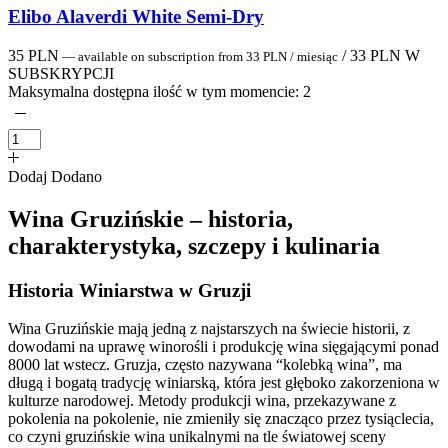
Elibo Alaverdi White Semi-Dry
35
PLN
/
33
PLN
W
—
available on subscription
from
33
PLN
/ miesiąc
SUBSKRYPCJI
Maksymalna dostępna ilość w tym momencie:
2
Dodaj
Dodano
Wina Gruzińskie – historia,
charakterystyka, szczepy i kulinaria
Historia Winiarstwa w Gruzji
Wina Gruzińskie mają jedną z najstarszych na świecie historii, z
dowodami na uprawę winorośli i produkcję wina sięgającymi ponad
8000 lat wstecz. Gruzja, często nazywana “kolebką wina”, ma
długą i bogatą tradycję winiarską, która jest głęboko zakorzeniona w
kulturze narodowej. Metody produkcji wina, przekazywane z
pokolenia na pokolenie, nie zmieniły się znacząco przez tysiąclecia,
co czyni gruzińskie wina unikalnymi na tle światowej sceny