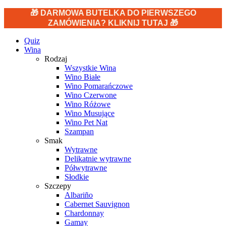
🎁 DARMOWA BUTELKA DO PIERWSZEGO
ZAMÓWIENIA? KLIKNIJ TUTAJ 🎁
Quiz
Wina
Rodzaj
Wszystkie Wina
Wino Białe
Wino Pomarańczowe
Wino Czerwone
Wino Różowe
Wino Musujące
Wino Pet Nat
Szampan
Smak
Wytrawne
Delikatnie wytrawne
Półwytrawne
Słodkie
Szczepy
Albariño
Cabernet Sauvignon
Chardonnay
Gamay