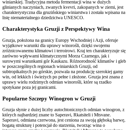
winiarskiej. Tradycyjna metoda fermentacji wina w dużych
glinianych naczyniach, zwanych kvevri, zakopanych w ziemi, jest
charakterystyczna dla gruzińskiego winiarstwa i została wpisana na
listę niematerialnego dziedzictwa UNESCO.
Charakterystyka Gruzji z Perspektywy Wina
Gruzja, położona na granicy Europy Wschodniej i Azji, oferuje
wyjątkowe warunki dla uprawy winorośli, dzięki swojemu
zróżnicowanemu klimatowi i terroirowi. Kraj ten charakteryzuje się
zarówno wpływami klimatycznymi Morza Czarnego, jak i
surowymi warunkami gór Kaukazu. Różnorodność klimatów i gleb
w poszczególnych regionach winiarskich Gruzji, od
subtropikalnych po górskie, pozwala na produkcję szerokiej gamy
win, od lekkich i świeżych po pełne i złożone. Gruzja jest znana z
uprawy wielu rodzimych odmian winorośli, które są rzadko
spotykane poza jej granicami.
Popularne Szczepy Winogron w Gruzji
Gruzja słynie z dużej liczby autochtonicznych odmian winogron, z
których najbardziej znane to Saperavi, Rkatsiteli i Mtsvane.
Saperavi, odmiana czerwona, jest ceniona za swoją głęboką barwę,
bogatą strukturę i potencjał do starzenia, tworząc wina o