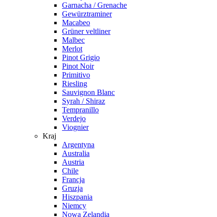
Garnacha / Grenache
Gewürztraminer
Macabeo
Grüner veltliner
Malbec
Merlot
Pinot Grigio
Pinot Noir
Primitivo
Riesling
Sauvignon Blanc
Syrah / Shiraz
Tempranillo
Verdejo
Viognier
Kraj
Argentyna
Australia
Austria
Chile
Francja
Gruzja
Hiszpania
Niemcy
Nowa Zelandia