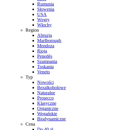
Rumunia
Słowenia
USA
Węgry
Włochy
Region
Abruzja
Marlborough
Mendoza
Rioja
Penedès
Szampania
Toskania
Veneto
Typ
Nowości
Bezalkoholowe
Naturalne
Prosecco
Klasyczne
Organiczne
Wegańskie
Biodynamiczne
Cena
Do 40 zł