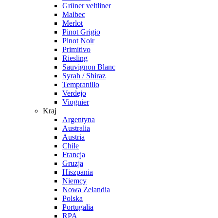
Grüner veltliner
Malbec
Merlot
Pinot Grigio
Pinot Noir
Primitivo
Riesling
Sauvignon Blanc
Syrah / Shiraz
Tempranillo
Verdejo
Viognier
Kraj
Argentyna
Australia
Austria
Chile
Francja
Gruzja
Hiszpania
Niemcy
Nowa Zelandia
Polska
Portugalia
RPA