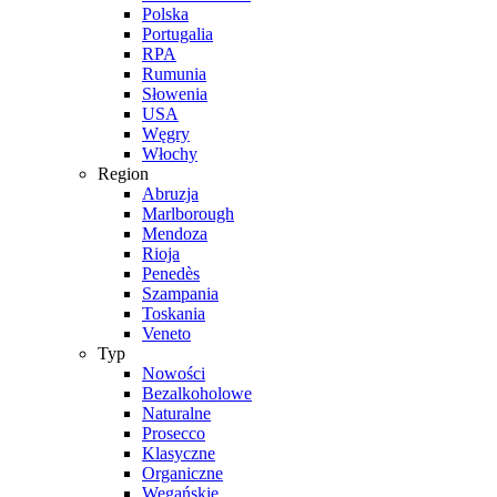
Polska
Portugalia
RPA
Rumunia
Słowenia
USA
Węgry
Włochy
Region
Abruzja
Marlborough
Mendoza
Rioja
Penedès
Szampania
Toskania
Veneto
Typ
Nowości
Bezalkoholowe
Naturalne
Prosecco
Klasyczne
Organiczne
Wegańskie