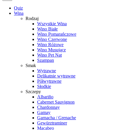
Quiz
Wina
Rodzaj
Wszystkie Wina
Wino Białe
Wino Pomarańczowe
Wino Czerwone
Wino Różowe
Wino Musujące
Wino Pet Nat
Szampan
Smak
Wytrawne
Delikatnie wytrawne
Półwytrawne
Słodkie
Szczepy
Albariño
Cabernet Sauvignon
Chardonnay
Gamay
Garnacha / Grenache
Gewürztraminer
Macabeo