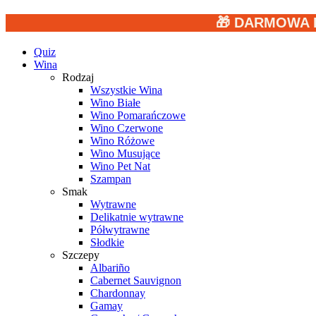
🎁 DARMOWA 
Quiz
Wina
Rodzaj
Wszystkie Wina
Wino Białe
Wino Pomarańczowe
Wino Czerwone
Wino Różowe
Wino Musujące
Wino Pet Nat
Szampan
Smak
Wytrawne
Delikatnie wytrawne
Półwytrawne
Słodkie
Szczepy
Albariño
Cabernet Sauvignon
Chardonnay
Gamay