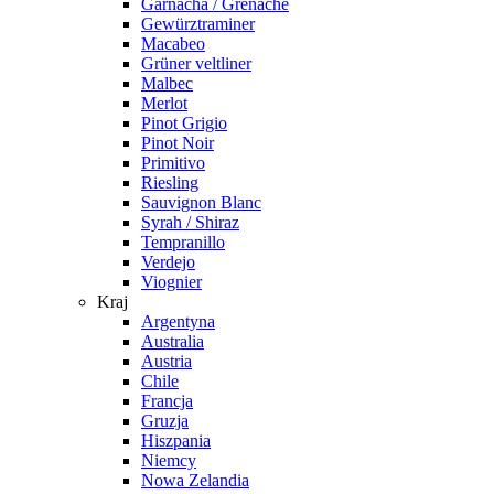
Garnacha / Grenache
Gewürztraminer
Macabeo
Grüner veltliner
Malbec
Merlot
Pinot Grigio
Pinot Noir
Primitivo
Riesling
Sauvignon Blanc
Syrah / Shiraz
Tempranillo
Verdejo
Viognier
Kraj
Argentyna
Australia
Austria
Chile
Francja
Gruzja
Hiszpania
Niemcy
Nowa Zelandia