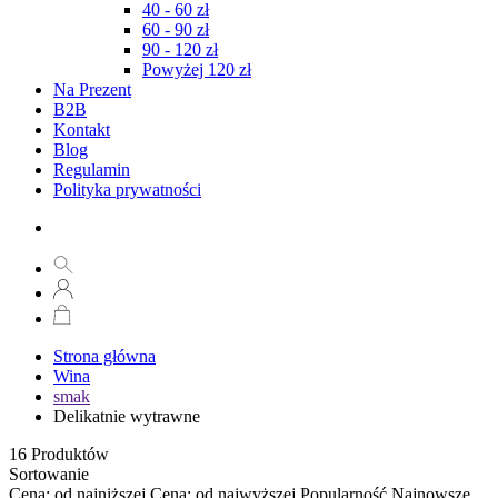
40 - 60 zł
60 - 90 zł
90 - 120 zł
Powyżej 120 zł
Na Prezent
B2B
Kontakt
Blog
Regulamin
Polityka prywatności
Strona główna
Wina
smak
Delikatnie wytrawne
16
Produktów
Sortowanie
Cena: od najniższej
Cena: od najwyższej
Popularność
Najnowsze