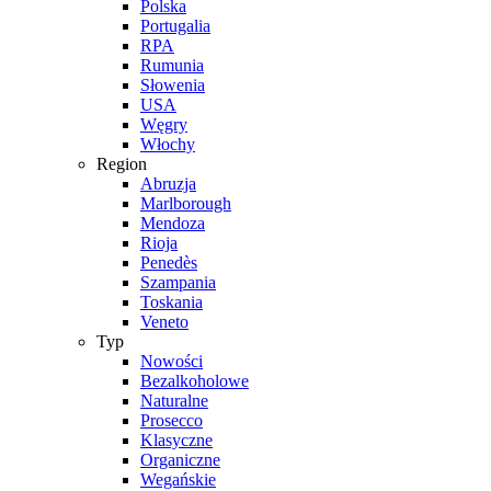
Polska
Portugalia
RPA
Rumunia
Słowenia
USA
Węgry
Włochy
Region
Abruzja
Marlborough
Mendoza
Rioja
Penedès
Szampania
Toskania
Veneto
Typ
Nowości
Bezalkoholowe
Naturalne
Prosecco
Klasyczne
Organiczne
Wegańskie