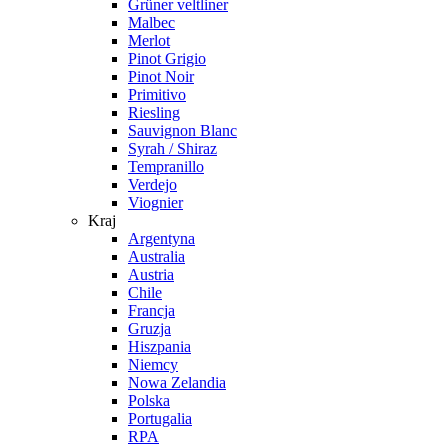
Grüner veltliner
Malbec
Merlot
Pinot Grigio
Pinot Noir
Primitivo
Riesling
Sauvignon Blanc
Syrah / Shiraz
Tempranillo
Verdejo
Viognier
Kraj
Argentyna
Australia
Austria
Chile
Francja
Gruzja
Hiszpania
Niemcy
Nowa Zelandia
Polska
Portugalia
RPA