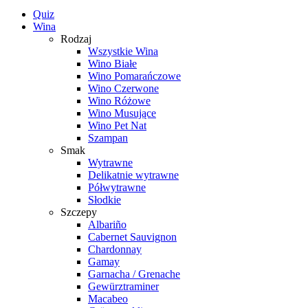
Quiz
Wina
Rodzaj
Wszystkie Wina
Wino Białe
Wino Pomarańczowe
Wino Czerwone
Wino Różowe
Wino Musujące
Wino Pet Nat
Szampan
Smak
Wytrawne
Delikatnie wytrawne
Półwytrawne
Słodkie
Szczepy
Albariño
Cabernet Sauvignon
Chardonnay
Gamay
Garnacha / Grenache
Gewürztraminer
Macabeo