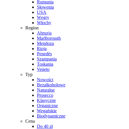
Rumunia
Słowenia
USA
Węgry
Włochy
Region
Abruzja
Marlborough
Mendoza
Rioja
Penedès
Szampania
Toskania
Veneto
Typ
Nowości
Bezalkoholowe
Naturalne
Prosecco
Klasyczne
Organiczne
Wegańskie
Biodynamiczne
Cena
Do 40 zł