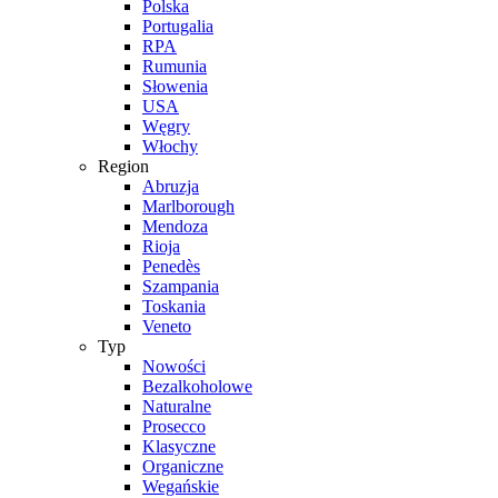
Polska
Portugalia
RPA
Rumunia
Słowenia
USA
Węgry
Włochy
Region
Abruzja
Marlborough
Mendoza
Rioja
Penedès
Szampania
Toskania
Veneto
Typ
Nowości
Bezalkoholowe
Naturalne
Prosecco
Klasyczne
Organiczne
Wegańskie