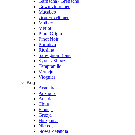
Garnacha / Grenache
Gewürztraminer
Macabeo
Grüner veltliner
Malbec
Merlot
Pinot Grigio
Pinot Noir
Primitivo
Riesling
Sauvignon Blanc
Syrah / Shiraz
Tempranillo
Verdejo
Viognier
Kraj
Argentyna
Australia
Austria
Chile
Francja
Gruzja
Hiszpania
Niemcy
Nowa Zelandia