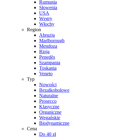
Rumunia
Słowenia
USA
Węgry
Włochy
Region
Abruzja
Marlborough
Mendoza
Rioja
Penedès
Szampania
Toskania
Veneto
Typ
Nowości
Bezalkoholowe
Naturalne
Prosecco
Klasyczne
Organiczne
Wegańskie
Biodynamiczne
Cena
Do 40 zł