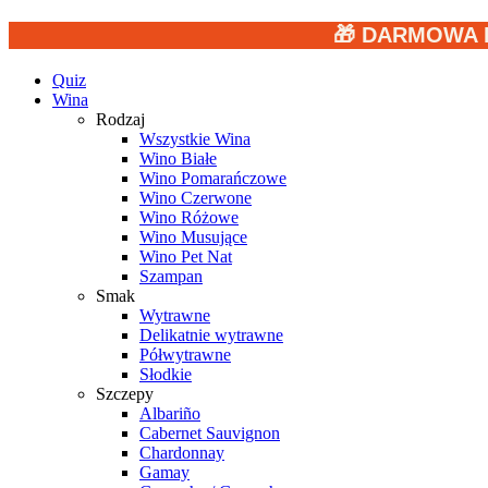
🎁 DARMOWA 
Quiz
Wina
Rodzaj
Wszystkie Wina
Wino Białe
Wino Pomarańczowe
Wino Czerwone
Wino Różowe
Wino Musujące
Wino Pet Nat
Szampan
Smak
Wytrawne
Delikatnie wytrawne
Półwytrawne
Słodkie
Szczepy
Albariño
Cabernet Sauvignon
Chardonnay
Gamay