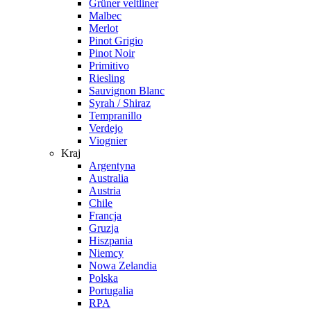
Grüner veltliner
Malbec
Merlot
Pinot Grigio
Pinot Noir
Primitivo
Riesling
Sauvignon Blanc
Syrah / Shiraz
Tempranillo
Verdejo
Viognier
Kraj
Argentyna
Australia
Austria
Chile
Francja
Gruzja
Hiszpania
Niemcy
Nowa Zelandia
Polska
Portugalia
RPA