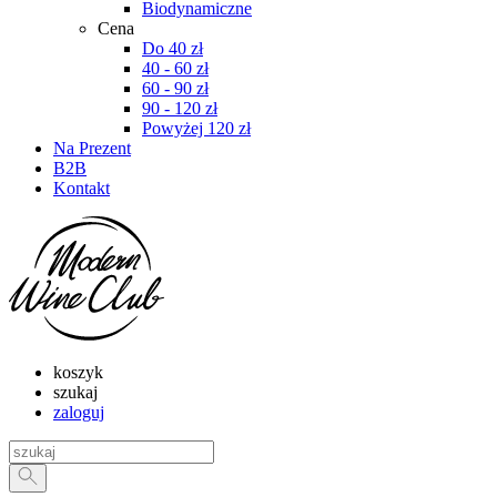
Biodynamiczne
Cena
Do 40 zł
40 - 60 zł
60 - 90 zł
90 - 120 zł
Powyżej 120 zł
Na Prezent
B2B
Kontakt
koszyk
szukaj
zaloguj