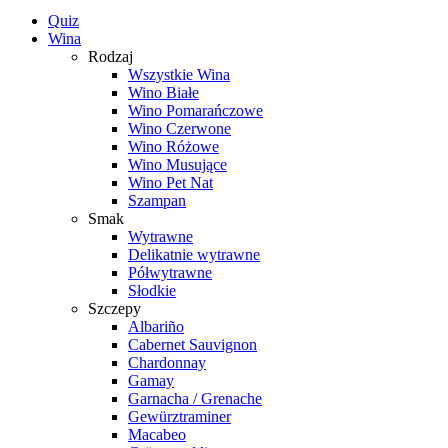
Quiz
Wina
Rodzaj
Wszystkie Wina
Wino Białe
Wino Pomarańczowe
Wino Czerwone
Wino Różowe
Wino Musujące
Wino Pet Nat
Szampan
Smak
Wytrawne
Delikatnie wytrawne
Półwytrawne
Słodkie
Szczepy
Albariño
Cabernet Sauvignon
Chardonnay
Gamay
Garnacha / Grenache
Gewürztraminer
Macabeo