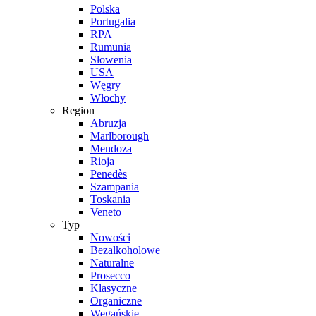
Polska
Portugalia
RPA
Rumunia
Słowenia
USA
Węgry
Włochy
Region
Abruzja
Marlborough
Mendoza
Rioja
Penedès
Szampania
Toskania
Veneto
Typ
Nowości
Bezalkoholowe
Naturalne
Prosecco
Klasyczne
Organiczne
Wegańskie