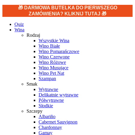
🎁 DARMOWA BUTELKA DO PIERWSZEGO
ZAMÓWIENIA? KLIKNIJ TUTAJ 🎁
Quiz
Wina
Rodzaj
Wszystkie Wina
Wino Białe
Wino Pomarańczowe
Wino Czerwone
Wino Różowe
Wino Musujące
Wino Pet Nat
Szampan
Smak
Wytrawne
Delikatnie wytrawne
Półwytrawne
Słodkie
Szczepy
Albariño
Cabernet Sauvignon
Chardonnay
Gamay