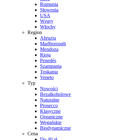
Rumunia
Słowenia
USA
Węgry
Włochy
Region
Abruzja
Marlborough
Mendoza
Rioja
Penedès
Szampania
Toskania
Veneto
Typ
Nowości
Bezalkoholowe
Naturalne
Prosecco
Klasyczne
Organiczne
Wegańskie
Biodynamiczne
Cena
Do 40 zł