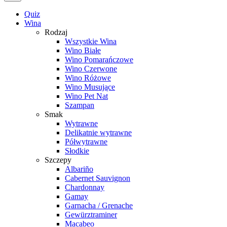
Quiz
Wina
Rodzaj
Wszystkie Wina
Wino Białe
Wino Pomarańczowe
Wino Czerwone
Wino Różowe
Wino Musujące
Wino Pet Nat
Szampan
Smak
Wytrawne
Delikatnie wytrawne
Półwytrawne
Słodkie
Szczepy
Albariño
Cabernet Sauvignon
Chardonnay
Gamay
Garnacha / Grenache
Gewürztraminer
Macabeo