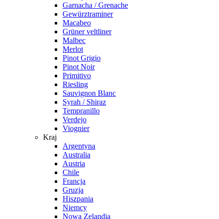
Garnacha / Grenache
Gewürztraminer
Macabeo
Grüner veltliner
Malbec
Merlot
Pinot Grigio
Pinot Noir
Primitivo
Riesling
Sauvignon Blanc
Syrah / Shiraz
Tempranillo
Verdejo
Viognier
Kraj
Argentyna
Australia
Austria
Chile
Francja
Gruzja
Hiszpania
Niemcy
Nowa Zelandia