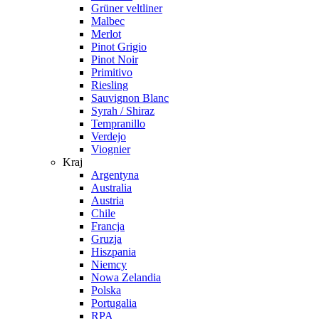
Grüner veltliner
Malbec
Merlot
Pinot Grigio
Pinot Noir
Primitivo
Riesling
Sauvignon Blanc
Syrah / Shiraz
Tempranillo
Verdejo
Viognier
Kraj
Argentyna
Australia
Austria
Chile
Francja
Gruzja
Hiszpania
Niemcy
Nowa Zelandia
Polska
Portugalia
RPA