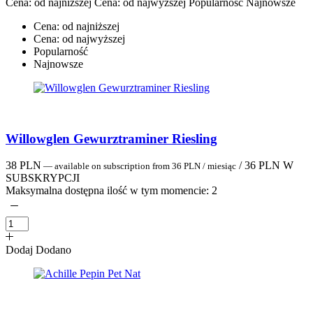
Cena: od najniższej
Cena: od najwyższej
Popularność
Najnowsze
Cena: od najniższej
Cena: od najwyższej
Popularność
Najnowsze
Willowglen Gewurztraminer Riesling
38
PLN
/
36
PLN
W
—
available on subscription
from
36
PLN
/ miesiąc
SUBSKRYPCJI
Maksymalna dostępna ilość w tym momencie:
2
Dodaj
Dodano