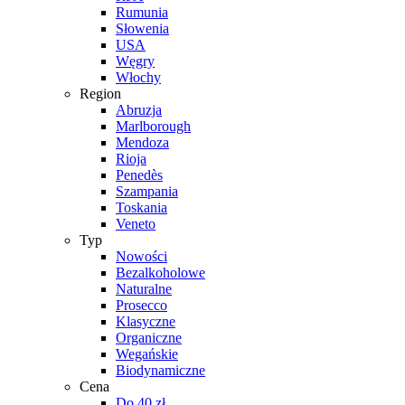
Rumunia
Słowenia
USA
Węgry
Włochy
Region
Abruzja
Marlborough
Mendoza
Rioja
Penedès
Szampania
Toskania
Veneto
Typ
Nowości
Bezalkoholowe
Naturalne
Prosecco
Klasyczne
Organiczne
Wegańskie
Biodynamiczne
Cena
Do 40 zł