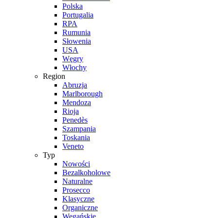
Polska
Portugalia
RPA
Rumunia
Słowenia
USA
Węgry
Włochy
Region
Abruzja
Marlborough
Mendoza
Rioja
Penedès
Szampania
Toskania
Veneto
Typ
Nowości
Bezalkoholowe
Naturalne
Prosecco
Klasyczne
Organiczne
Wegańskie