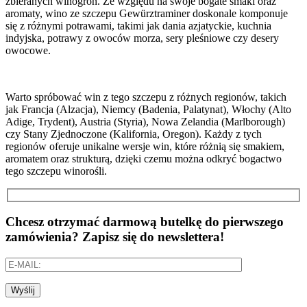
zbieranych winogron. Ze względu na swoje bogate smaki oraz
aromaty, wino ze szczepu Gewürztraminer doskonale komponuje
się z różnymi potrawami, takimi jak dania azjatyckie, kuchnia
indyjska, potrawy z owoców morza, sery pleśniowe czy desery
owocowe.
Warto spróbować win z tego szczepu z różnych regionów, takich
jak Francja (Alzacja), Niemcy (Badenia, Palatynat), Włochy (Alto
Adige, Trydent), Austria (Styria), Nowa Zelandia (Marlborough)
czy Stany Zjednoczone (Kalifornia, Oregon). Każdy z tych
regionów oferuje unikalne wersje win, które różnią się smakiem,
aromatem oraz strukturą, dzięki czemu można odkryć bogactwo
tego szczepu winorośli.
Chcesz otrzymać darmową butelkę do pierwszego
zamówienia? Zapisz się do newslettera!
Wyślij