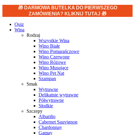
🎁 DARMOWA BUTELKA DO PIERWSZEGO
ZAMÓWIENIA? KLIKNIJ TUTAJ 🎁
Quiz
Wina
Rodzaj
Wszystkie Wina
Wino Białe
Wino Pomarańczowe
Wino Czerwone
Wino Różowe
Wino Musujące
Wino Pet Nat
Szampan
Smak
Wytrawne
Delikatnie wytrawne
Półwytrawne
Słodkie
Szczepy
Albariño
Cabernet Sauvignon
Chardonnay
Gamay