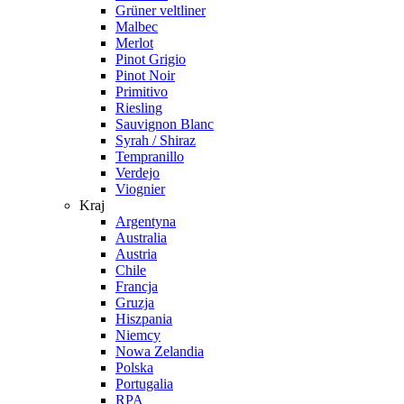
Grüner veltliner
Malbec
Merlot
Pinot Grigio
Pinot Noir
Primitivo
Riesling
Sauvignon Blanc
Syrah / Shiraz
Tempranillo
Verdejo
Viognier
Kraj
Argentyna
Australia
Austria
Chile
Francja
Gruzja
Hiszpania
Niemcy
Nowa Zelandia
Polska
Portugalia
RPA