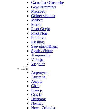
Garnacha / Grenache
Gewürztraminer
Macabeo
Grüner veltliner
Malbec
Merlot
Pinot Grigio
Pinot Noir
Primitivo
Riesling
Sauvignon Blanc
Syrah / Shiraz
Tempranillo
Verdejo
Viognier
Kraj
Argentyna
Australia
Austria
Chile
Francja
Gruzja
Hiszpania
Niemcy
Nowa Zelandia