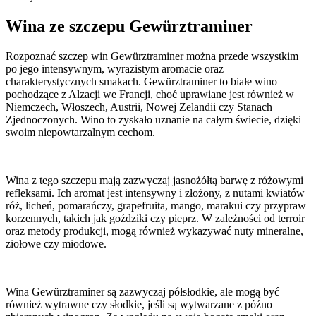
Wina ze szczepu Gewürztraminer
Rozpoznać szczep win Gewürztraminer można przede wszystkim
po jego intensywnym, wyrazistym aromacie oraz
charakterystycznych smakach. Gewürztraminer to białe wino
pochodzące z Alzacji we Francji, choć uprawiane jest również w
Niemczech, Włoszech, Austrii, Nowej Zelandii czy Stanach
Zjednoczonych. Wino to zyskało uznanie na całym świecie, dzięki
swoim niepowtarzalnym cechom.
Wina z tego szczepu mają zazwyczaj jasnożółtą barwę z różowymi
refleksami. Ich aromat jest intensywny i złożony, z nutami kwiatów
róż, licheń, pomarańczy, grapefruita, mango, marakui czy przypraw
korzennych, takich jak goździki czy pieprz. W zależności od terroir
oraz metody produkcji, mogą również wykazywać nuty mineralne,
ziołowe czy miodowe.
Wina Gewürztraminer są zazwyczaj półsłodkie, ale mogą być
również wytrawne czy słodkie, jeśli są wytwarzane z późno