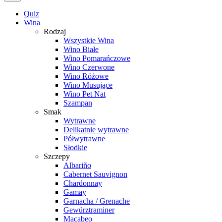
Quiz
Wina
Rodzaj
Wszystkie Wina
Wino Białe
Wino Pomarańczowe
Wino Czerwone
Wino Różowe
Wino Musujące
Wino Pet Nat
Szampan
Smak
Wytrawne
Delikatnie wytrawne
Półwytrawne
Słodkie
Szczepy
Albariño
Cabernet Sauvignon
Chardonnay
Gamay
Garnacha / Grenache
Gewürztraminer
Macabeo