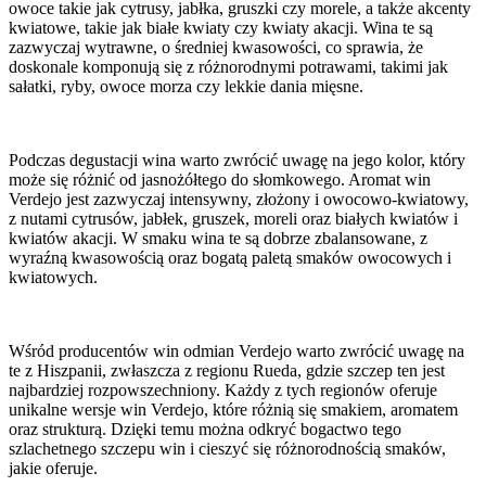
owoce takie jak cytrusy, jabłka, gruszki czy morele, a także akcenty
kwiatowe, takie jak białe kwiaty czy kwiaty akacji. Wina te są
zazwyczaj wytrawne, o średniej kwasowości, co sprawia, że
doskonale komponują się z różnorodnymi potrawami, takimi jak
sałatki, ryby, owoce morza czy lekkie dania mięsne.
Podczas degustacji wina warto zwrócić uwagę na jego kolor, który
może się różnić od jasnożółtego do słomkowego. Aromat win
Verdejo jest zazwyczaj intensywny, złożony i owocowo-kwiatowy,
z nutami cytrusów, jabłek, gruszek, moreli oraz białych kwiatów i
kwiatów akacji. W smaku wina te są dobrze zbalansowane, z
wyraźną kwasowością oraz bogatą paletą smaków owocowych i
kwiatowych.
Wśród producentów win odmian Verdejo warto zwrócić uwagę na
te z Hiszpanii, zwłaszcza z regionu Rueda, gdzie szczep ten jest
najbardziej rozpowszechniony. Każdy z tych regionów oferuje
unikalne wersje win Verdejo, które różnią się smakiem, aromatem
oraz strukturą. Dzięki temu można odkryć bogactwo tego
szlachetnego szczepu win i cieszyć się różnorodnością smaków,
jakie oferuje.