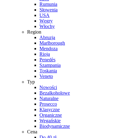
Rumunia
Słowenia
USA
Węgry
Włochy
Region
Abruzja
Marlborough
Mendoza
Rioja
Penedès
Szampania
Toskania
Veneto
Typ
Nowości
Bezalkoholowe
Naturalne
Prosecco
Klasyczne
Organiczne
Wegańskie
Biodynamiczne
Cena
Do 40 zł