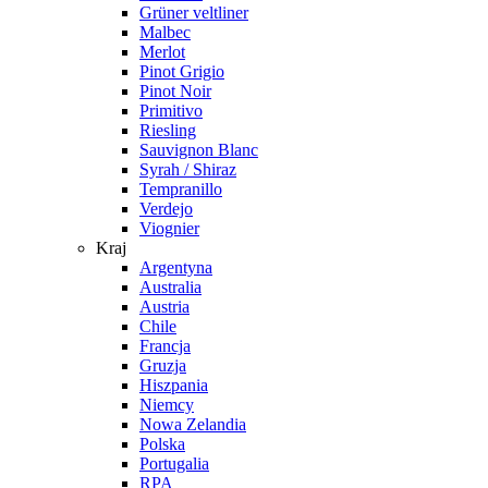
Grüner veltliner
Malbec
Merlot
Pinot Grigio
Pinot Noir
Primitivo
Riesling
Sauvignon Blanc
Syrah / Shiraz
Tempranillo
Verdejo
Viognier
Kraj
Argentyna
Australia
Austria
Chile
Francja
Gruzja
Hiszpania
Niemcy
Nowa Zelandia
Polska
Portugalia
RPA