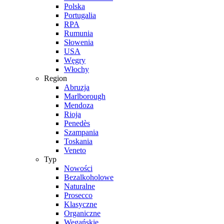
Polska
Portugalia
RPA
Rumunia
Słowenia
USA
Węgry
Włochy
Region
Abruzja
Marlborough
Mendoza
Rioja
Penedès
Szampania
Toskania
Veneto
Typ
Nowości
Bezalkoholowe
Naturalne
Prosecco
Klasyczne
Organiczne
Wegańskie