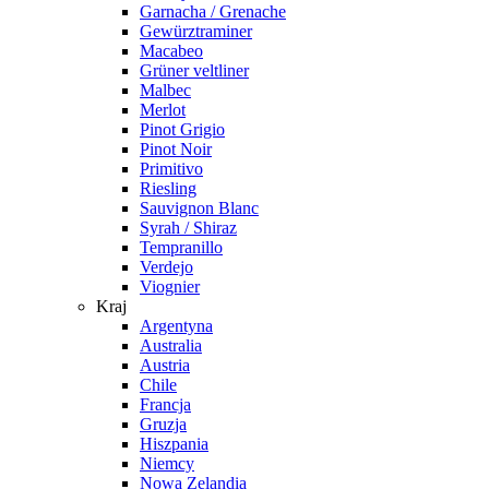
Garnacha / Grenache
Gewürztraminer
Macabeo
Grüner veltliner
Malbec
Merlot
Pinot Grigio
Pinot Noir
Primitivo
Riesling
Sauvignon Blanc
Syrah / Shiraz
Tempranillo
Verdejo
Viognier
Kraj
Argentyna
Australia
Austria
Chile
Francja
Gruzja
Hiszpania
Niemcy
Nowa Zelandia