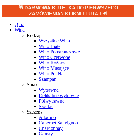
🎁 DARMOWA BUTELKA DO PIERWSZEGO
ZAMÓWIENIA? KLIKNIJ TUTAJ 🎁
Quiz
Wina
Rodzaj
Wszystkie Wina
Wino Białe
Wino Pomarańczowe
Wino Czerwone
Wino Różowe
Wino Musujące
Wino Pet Nat
Szampan
Smak
Wytrawne
Delikatnie wytrawne
Półwytrawne
Słodkie
Szczepy
Albariño
Cabernet Sauvignon
Chardonnay
Gamay