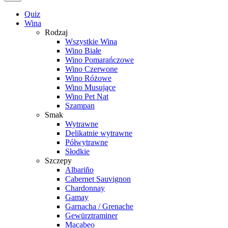
Quiz
Wina
Rodzaj
Wszystkie Wina
Wino Białe
Wino Pomarańczowe
Wino Czerwone
Wino Różowe
Wino Musujące
Wino Pet Nat
Szampan
Smak
Wytrawne
Delikatnie wytrawne
Półwytrawne
Słodkie
Szczepy
Albariño
Cabernet Sauvignon
Chardonnay
Gamay
Garnacha / Grenache
Gewürztraminer
Macabeo