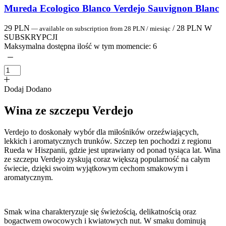
Mureda Ecologico Blanco Verdejo Sauvignon Blanc
29
PLN
/
28
PLN
W
—
available on subscription
from
28
PLN
/ miesiąc
SUBSKRYPCJI
Maksymalna dostępna ilość w tym momencie:
6
Dodaj
Dodano
Wina ze szczepu Verdejo
Verdejo to doskonały wybór dla miłośników orzeźwiających,
lekkich i aromatycznych trunków. Szczep ten pochodzi z regionu
Rueda w Hiszpanii, gdzie jest uprawiany od ponad tysiąca lat. Wina
ze szczepu Verdejo zyskują coraz większą popularność na całym
świecie, dzięki swoim wyjątkowym cechom smakowym i
aromatycznym.
Smak wina charakteryzuje się świeżością, delikatnością oraz
bogactwem owocowych i kwiatowych nut. W smaku dominują