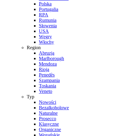
Polska
Portugalia
RPA
Rumunia
Słowenia
USA
Węgry
Włochy
Region
Abruzja
Marlborough
Mendoza
Rioja
Penedès
Szampania
Toskania
Veneto
Typ
Nowości
Bezalkoholowe
Naturalne
Prosecco
Klasyczne
Organiczne
Wegańskie