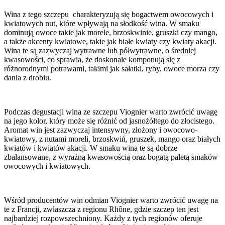
Wina z tego szczepu charakteryzują się bogactwem owocowych i
kwiatowych nut, które wpływają na słodkość wina. W smaku
dominują owoce takie jak morele, brzoskwinie, gruszki czy mango,
a także akcenty kwiatowe, takie jak białe kwiaty czy kwiaty akacji.
Wina te są zazwyczaj wytrawne lub półwytrawne, o średniej
kwasowości, co sprawia, że doskonale komponują się z
różnorodnymi potrawami, takimi jak sałatki, ryby, owoce morza czy
dania z drobiu.
Podczas degustacji wina ze szczepu Viognier warto zwrócić uwagę
na jego kolor, który może się różnić od jasnożółtego do złocistego.
Aromat win jest zazwyczaj intensywny, złożony i owocowo-
kwiatowy, z nutami moreli, brzoskwiń, gruszek, mango oraz białych
kwiatów i kwiatów akacji. W smaku wina te są dobrze
zbalansowane, z wyraźną kwasowością oraz bogatą paletą smaków
owocowych i kwiatowych.
Wśród producentów win odmian Viognier warto zwrócić uwagę na
te z Francji, zwłaszcza z regionu Rhône, gdzie szczep ten jest
najbardziej rozpowszechniony. Każdy z tych regionów oferuje