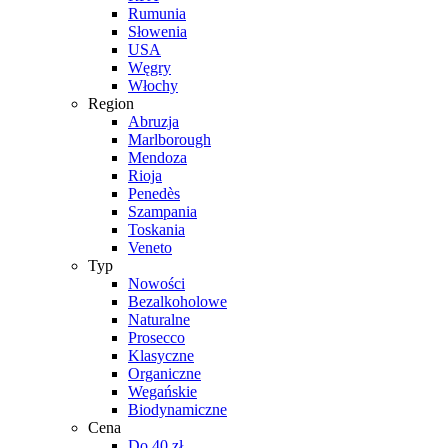
Rumunia
Słowenia
USA
Węgry
Włochy
Region
Abruzja
Marlborough
Mendoza
Rioja
Penedès
Szampania
Toskania
Veneto
Typ
Nowości
Bezalkoholowe
Naturalne
Prosecco
Klasyczne
Organiczne
Wegańskie
Biodynamiczne
Cena
Do 40 zł