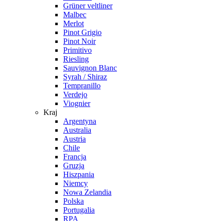
Grüner veltliner
Malbec
Merlot
Pinot Grigio
Pinot Noir
Primitivo
Riesling
Sauvignon Blanc
Syrah / Shiraz
Tempranillo
Verdejo
Viognier
Kraj
Argentyna
Australia
Austria
Chile
Francja
Gruzja
Hiszpania
Niemcy
Nowa Zelandia
Polska
Portugalia
RPA