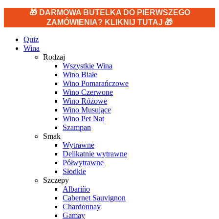
🎁 DARMOWA BUTELKA DO PIERWSZEGO
ZAMÓWIENIA? KLIKNIJ TUTAJ 🎁
Quiz
Wina
Rodzaj
Wszystkie Wina
Wino Białe
Wino Pomarańczowe
Wino Czerwone
Wino Różowe
Wino Musujące
Wino Pet Nat
Szampan
Smak
Wytrawne
Delikatnie wytrawne
Półwytrawne
Słodkie
Szczepy
Albariño
Cabernet Sauvignon
Chardonnay
Gamay