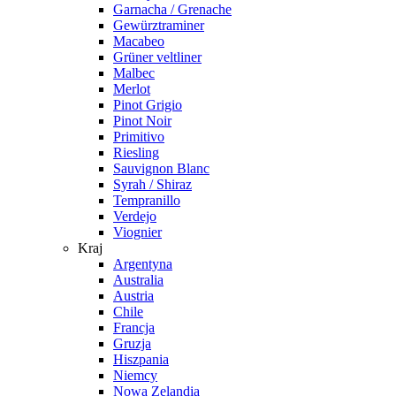
Garnacha / Grenache
Gewürztraminer
Macabeo
Grüner veltliner
Malbec
Merlot
Pinot Grigio
Pinot Noir
Primitivo
Riesling
Sauvignon Blanc
Syrah / Shiraz
Tempranillo
Verdejo
Viognier
Kraj
Argentyna
Australia
Austria
Chile
Francja
Gruzja
Hiszpania
Niemcy
Nowa Zelandia