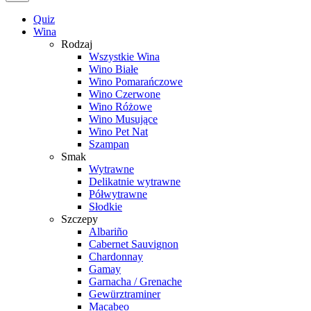
Quiz
Wina
Rodzaj
Wszystkie Wina
Wino Białe
Wino Pomarańczowe
Wino Czerwone
Wino Różowe
Wino Musujące
Wino Pet Nat
Szampan
Smak
Wytrawne
Delikatnie wytrawne
Półwytrawne
Słodkie
Szczepy
Albariño
Cabernet Sauvignon
Chardonnay
Gamay
Garnacha / Grenache
Gewürztraminer
Macabeo