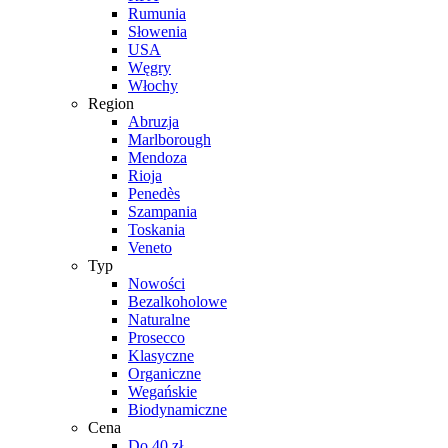
Rumunia
Słowenia
USA
Węgry
Włochy
Region
Abruzja
Marlborough
Mendoza
Rioja
Penedès
Szampania
Toskania
Veneto
Typ
Nowości
Bezalkoholowe
Naturalne
Prosecco
Klasyczne
Organiczne
Wegańskie
Biodynamiczne
Cena
Do 40 zł