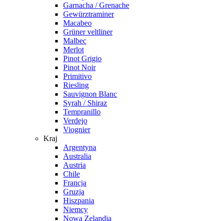
Garnacha / Grenache
Gewürztraminer
Macabeo
Grüner veltliner
Malbec
Merlot
Pinot Grigio
Pinot Noir
Primitivo
Riesling
Sauvignon Blanc
Syrah / Shiraz
Tempranillo
Verdejo
Viognier
Kraj
Argentyna
Australia
Austria
Chile
Francja
Gruzja
Hiszpania
Niemcy
Nowa Zelandia