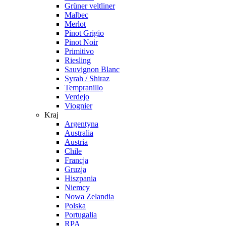
Grüner veltliner
Malbec
Merlot
Pinot Grigio
Pinot Noir
Primitivo
Riesling
Sauvignon Blanc
Syrah / Shiraz
Tempranillo
Verdejo
Viognier
Kraj
Argentyna
Australia
Austria
Chile
Francja
Gruzja
Hiszpania
Niemcy
Nowa Zelandia
Polska
Portugalia
RPA