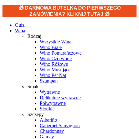
🎁 DARMOWA BUTELKA DO PIERWSZEGO
ZAMÓWIENIA? KLIKNIJ TUTAJ 🎁
Quiz
Wina
Rodzaj
Wszystkie Wina
Wino Białe
Wino Pomarańczowe
Wino Czerwone
Wino Różowe
Wino Musujące
Wino Pet Nat
Szampan
Smak
Wytrawne
Delikatnie wytrawne
Półwytrawne
Słodkie
Szczepy
Albariño
Cabernet Sauvignon
Chardonnay
Gamay