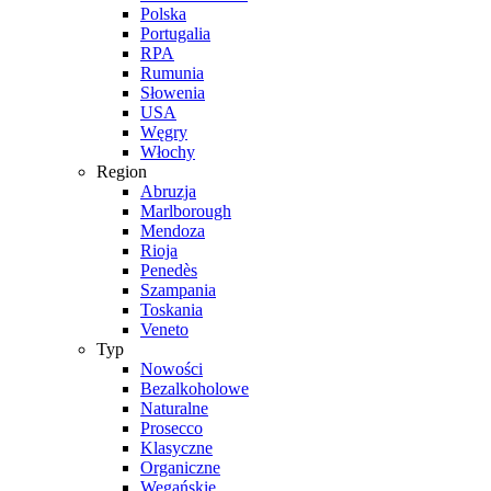
Polska
Portugalia
RPA
Rumunia
Słowenia
USA
Węgry
Włochy
Region
Abruzja
Marlborough
Mendoza
Rioja
Penedès
Szampania
Toskania
Veneto
Typ
Nowości
Bezalkoholowe
Naturalne
Prosecco
Klasyczne
Organiczne
Wegańskie