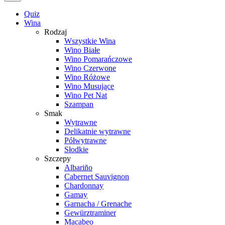
Quiz
Wina
Rodzaj
Wszystkie Wina
Wino Białe
Wino Pomarańczowe
Wino Czerwone
Wino Różowe
Wino Musujące
Wino Pet Nat
Szampan
Smak
Wytrawne
Delikatnie wytrawne
Półwytrawne
Słodkie
Szczepy
Albariño
Cabernet Sauvignon
Chardonnay
Gamay
Garnacha / Grenache
Gewürztraminer
Macabeo