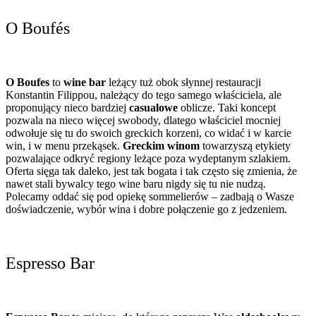
O Boufés
O Boufes
to
wine bar
leżący tuż obok słynnej restauracji
Konstantin Filippou, należący do tego samego właściciela, ale
proponujący nieco bardziej
casualowe
oblicze. Taki koncept
pozwala na nieco więcej swobody, dlatego właściciel mocniej
odwołuje się tu do swoich greckich korzeni, co widać i w karcie
win, i w menu przekąsek.
Greckim winom
towarzyszą etykiety
pozwalające odkryć regiony leżące poza wydeptanym szlakiem.
Oferta sięga tak daleko, jest tak bogata i tak często się zmienia, że
nawet stali bywalcy tego wine baru nigdy się tu nie nudzą.
Polecamy oddać się pod opiekę sommelierów – zadbają o Wasze
doświadczenie, wybór wina i dobre połączenie go z jedzeniem.
Espresso Bar