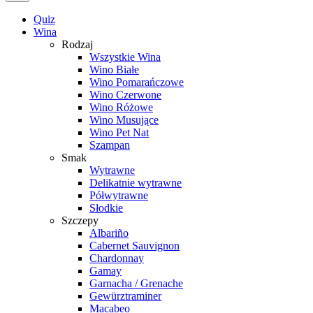
Quiz
Wina
Rodzaj
Wszystkie Wina
Wino Białe
Wino Pomarańczowe
Wino Czerwone
Wino Różowe
Wino Musujące
Wino Pet Nat
Szampan
Smak
Wytrawne
Delikatnie wytrawne
Półwytrawne
Słodkie
Szczepy
Albariño
Cabernet Sauvignon
Chardonnay
Gamay
Garnacha / Grenache
Gewürztraminer
Macabeo