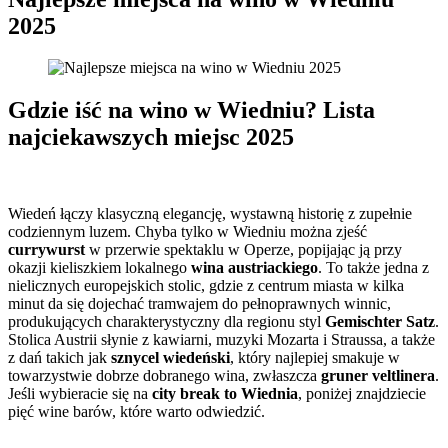
2025
Gdzie iść na wino w Wiedniu? Lista
najciekawszych miejsc 2025
Wiedeń łączy klasyczną elegancję, wystawną historię z zupełnie
codziennym luzem. Chyba tylko w Wiedniu można zjeść
currywurst
w przerwie spektaklu w Operze, popijając ją przy
okazji kieliszkiem lokalnego
wina austriackiego
. To także jedna z
nielicznych europejskich stolic, gdzie z centrum miasta w kilka
minut da się dojechać tramwajem do pełnoprawnych winnic,
produkujących charakterystyczny dla regionu styl
Gemischter Satz
.
Stolica Austrii słynie z kawiarni, muzyki Mozarta i Straussa, a także
z dań takich jak
sznycel wiedeński
, który najlepiej smakuje w
towarzystwie dobrze dobranego wina, zwłaszcza
gruner veltlinera
.
Jeśli wybieracie się na
city break to Wiednia
, poniżej znajdziecie
pięć wine barów, które warto odwiedzić.