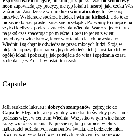
Espresso Bar
to miejsce, do którego zaprasza Was
oldschoolowy
neon
zapowiadający precyzyjnie typ lokalu i nastrój, jaki czeka Was
w środku. Znajdziecie w nim dużo
win naturalnych
i świetną
muzykę. Wybieracie spośród butelek i
win na kieliszki
, a do tego
możecie dobrać proste i smaczne przekąski. Polecamy to miejsce na
szybki kieliszek podczas zwiedzania Wiednia. Warto zajrzeć tu raz
na jakiś czas spacerując po mieście. Lokal to jeden z wielu
podobnych wine barów, które w ostatnich latach powstają w
Wiedniu i są chętnie odwiedzane przez młodych ludzi. Stoją w
niejakiej opozycji do tradycyjnych wiedeńskich (i austriackich w
ogóle) lokali i pokazują, jak podejście do wina i spędzania czasu
zmienia się w Austrii w ostatnim czasie.
Capsule
Jeśli szukacie luksusu i
dobrych szampanów
, zajrzyjcie do
Capsule
. Elegancki, ale przytulny wine bar to świetny przystanek
podczas wizyt w centrum Wiednia. Wszystko w tym wine barze
krąży wokół szampana. Napijecie się tutaj i kupicie wielu z
najbardziej pożądanych szampanów świata, ale będziecie mieli
również szansę odkryć wielu małych producentów, ponieważ