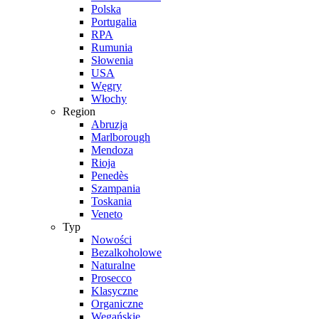
Polska
Portugalia
RPA
Rumunia
Słowenia
USA
Węgry
Włochy
Region
Abruzja
Marlborough
Mendoza
Rioja
Penedès
Szampania
Toskania
Veneto
Typ
Nowości
Bezalkoholowe
Naturalne
Prosecco
Klasyczne
Organiczne
Wegańskie