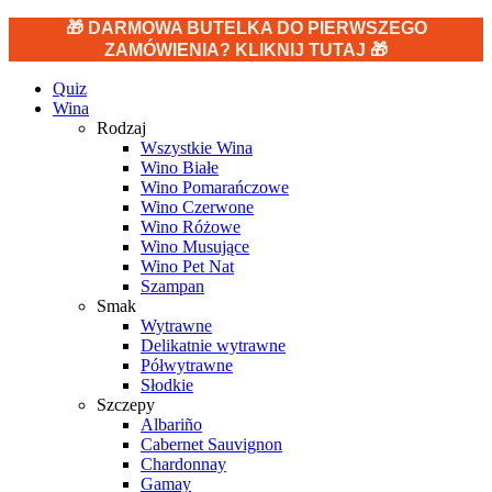
🎁 DARMOWA BUTELKA DO PIERWSZEGO
ZAMÓWIENIA? KLIKNIJ TUTAJ 🎁
Quiz
Wina
Rodzaj
Wszystkie Wina
Wino Białe
Wino Pomarańczowe
Wino Czerwone
Wino Różowe
Wino Musujące
Wino Pet Nat
Szampan
Smak
Wytrawne
Delikatnie wytrawne
Półwytrawne
Słodkie
Szczepy
Albariño
Cabernet Sauvignon
Chardonnay
Gamay