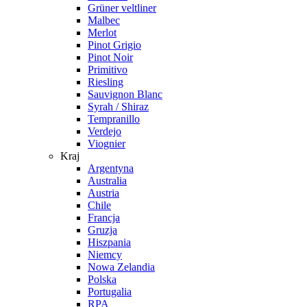
Grüner veltliner
Malbec
Merlot
Pinot Grigio
Pinot Noir
Primitivo
Riesling
Sauvignon Blanc
Syrah / Shiraz
Tempranillo
Verdejo
Viognier
Kraj
Argentyna
Australia
Austria
Chile
Francja
Gruzja
Hiszpania
Niemcy
Nowa Zelandia
Polska
Portugalia
RPA