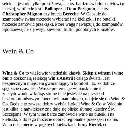
selekcja jest nie tylko prestiżowa, ale też bardzo świadoma. Mówiąc
inaczej, w ofercie jest i
Bollinger
, i
Dom Perignon
, ale też
Christopher Mignon
czy bracia
Bereche
. W Capsule do
szampanów (wina możecie wybierać i na kieliszki, i na butelki)
możecie zamówić przekąski, które wagą nawiązują do szampanów.
Spodziewajcie się więc, kawioru, trufli i podobnych klimatów.
Wein & Co
Wine & Co
to właściwie wiedeński klasyk.
Sklep z winem
i
wine
bar
z doskonałą selekcją
win z Austrii
i całego świata. Jest
bezpiecznym miejscem gwarantującym komfort i to, że dobrze
spędzicie czas. Jeśli Wasze preferencje winiarskie nie idą
zdecydowanie w którąś stronę i nie jesteście na przykład
bezkompromisowym fanem win naturalnych, udajcie się do Wine &
Co. Będzie to zawsze dobry wybór. Lokali Wine & Co w Wiedniu
jest kilka, a największy znajduje się blisko słynnej katedry Św.
Szczepana. W tym wine barze zamówicie wino na butelki i na
kieliszki, a do tego możecie dobrać regionalne przekąski i dania.
Wino dostaniecie w pięknych kieliszkach firmy
Riedel
, co