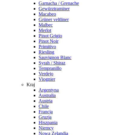
Garnacha / Grenache
Gewürztraminer
Macabeo
Grüner veltliner
Malbec
Merlot
Pinot Grigio
Pinot Noir
Primitivo
Riesling
Sauvignon Blanc
Syrah / Shiraz
Tempranillo
Verdejo
Viognier
Kraj
Argentyna
Australia
Austria
Chile
Francja
Gruzja
Hiszpania
Niemcy
Nowa Zelandia