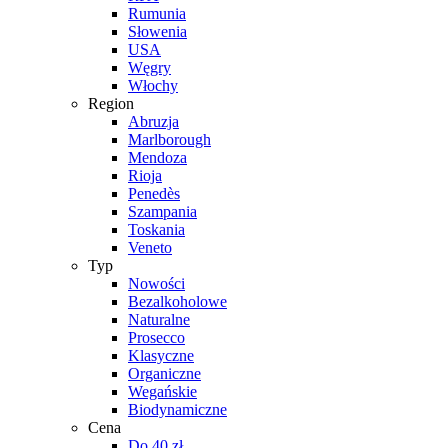
Rumunia
Słowenia
USA
Węgry
Włochy
Region
Abruzja
Marlborough
Mendoza
Rioja
Penedès
Szampania
Toskania
Veneto
Typ
Nowości
Bezalkoholowe
Naturalne
Prosecco
Klasyczne
Organiczne
Wegańskie
Biodynamiczne
Cena
Do 40 zł