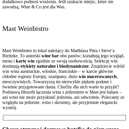
dodatkowo podnosi wrażenia. Jeśli szukacie miejsc, które nie
zawodzą, Wine & Co jest dla Was.
Mast Weinbistro
Mast Weinbistro to lokal należący do Matthiasa Pitra i Steve’a
Breitzke. To autorski
wine bar
obu panów; kształtują jego wygląd,
menu i
kartę win
zgodnie ze swoją osobowością. Selekcję win
dominują
etykiety naturalne i biodynamiczne
. Znajdziecie wśród
win wina austriackie, włoskie, francuskie – w karcie głównie
chłodne regiony Europy, szampany, dużo
win macerowanych
,
nieoczywistych. Towarzyszą im niezwykle pięknie podane i
świetnie przygotowane dania. Choćby dla nich warto tu przyjść!
Podstawą filozofii łączenia wina z jedzeniem w Mast jest balans –
ani wino nie może przysłonić jedzenia, ani odwrotnie. Polecamy ze
względu na jedzenie, wino i skromny, ale przyjemnie elegancki
wystrój.