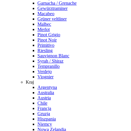
Garnacha / Grenache
Gewürztraminer
Macabeo
Grüner veltliner
Malbec
Merlot
Pinot Grigio
Pinot Noir
Primitivo
Riesling
Sauvignon Blanc
Syrah / Shiraz
Tempranillo
Verdejo
Viognier
Kraj
Argentyna
Australia
Austria
Chile
Francja
Gruzja
Hiszpania
Niemcy
Nowa Zelandia