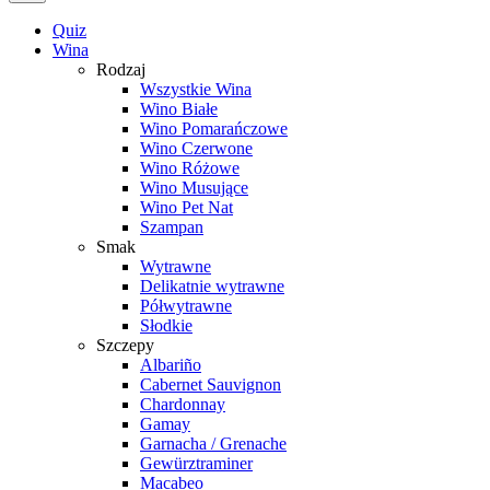
Quiz
Wina
Rodzaj
Wszystkie Wina
Wino Białe
Wino Pomarańczowe
Wino Czerwone
Wino Różowe
Wino Musujące
Wino Pet Nat
Szampan
Smak
Wytrawne
Delikatnie wytrawne
Półwytrawne
Słodkie
Szczepy
Albariño
Cabernet Sauvignon
Chardonnay
Gamay
Garnacha / Grenache
Gewürztraminer
Macabeo