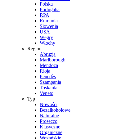
Polska
Portugalia
RPA
Rumunia
Słowenia
USA
Węgry
Włochy
Region
Abruzja
Marlborough
Mendoza
Rioja
Penedès
Szampania
Toskania
Veneto
Typ
Nowości
Bezalkoholowe
Naturalne
Prosecco
Klasyczne
Organiczne
Wegańskie