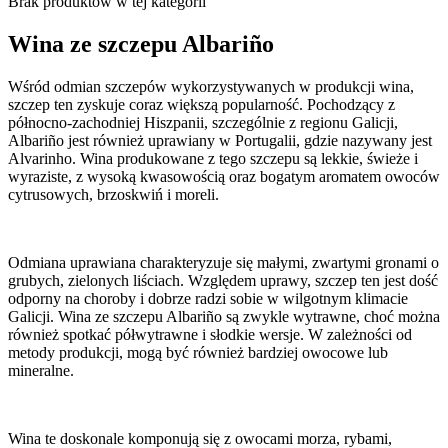
Brak produktów w tej kategorii
Wina ze szczepu Albariño
Wśród odmian szczepów wykorzystywanych w produkcji wina,
szczep ten zyskuje coraz większą popularność. Pochodzący z
północno-zachodniej Hiszpanii, szczególnie z regionu Galicji,
Albariño jest również uprawiany w Portugalii, gdzie nazywany jest
Alvarinho. Wina produkowane z tego szczepu są lekkie, świeże i
wyraziste, z wysoką kwasowością oraz bogatym aromatem owoców
cytrusowych, brzoskwiń i moreli.
Odmiana uprawiana charakteryzuje się małymi, zwartymi gronami o
grubych, zielonych liściach. Względem uprawy, szczep ten jest dość
odporny na choroby i dobrze radzi sobie w wilgotnym klimacie
Galicji. Wina ze szczepu Albariño są zwykle wytrawne, choć można
również spotkać półwytrawne i słodkie wersje. W zależności od
metody produkcji, mogą być również bardziej owocowe lub
mineralne.
Wina te doskonale komponują się z owocami morza, rybami,