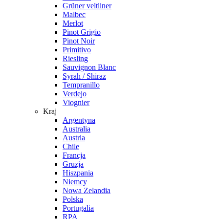
Grüner veltliner
Malbec
Merlot
Pinot Grigio
Pinot Noir
Primitivo
Riesling
Sauvignon Blanc
Syrah / Shiraz
Tempranillo
Verdejo
Viognier
Kraj
Argentyna
Australia
Austria
Chile
Francja
Gruzja
Hiszpania
Niemcy
Nowa Zelandia
Polska
Portugalia
RPA