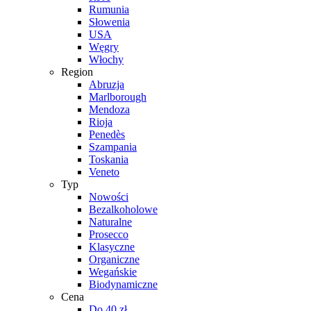
Rumunia
Słowenia
USA
Węgry
Włochy
Region
Abruzja
Marlborough
Mendoza
Rioja
Penedès
Szampania
Toskania
Veneto
Typ
Nowości
Bezalkoholowe
Naturalne
Prosecco
Klasyczne
Organiczne
Wegańskie
Biodynamiczne
Cena
Do 40 zł