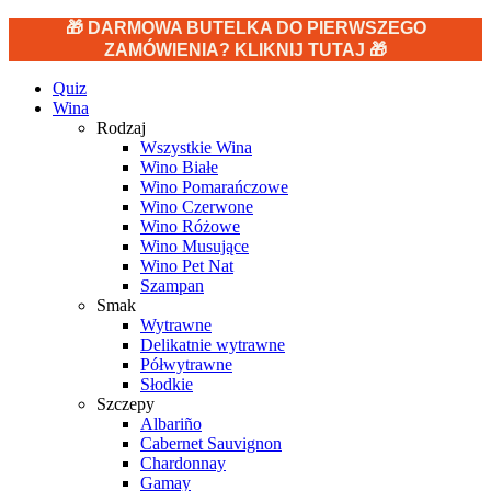
🎁 DARMOWA BUTELKA DO PIERWSZEGO
ZAMÓWIENIA? KLIKNIJ TUTAJ 🎁
Quiz
Wina
Rodzaj
Wszystkie Wina
Wino Białe
Wino Pomarańczowe
Wino Czerwone
Wino Różowe
Wino Musujące
Wino Pet Nat
Szampan
Smak
Wytrawne
Delikatnie wytrawne
Półwytrawne
Słodkie
Szczepy
Albariño
Cabernet Sauvignon
Chardonnay
Gamay