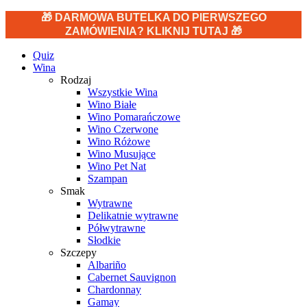
🎁 DARMOWA BUTELKA DO PIERWSZEGO
ZAMÓWIENIA? KLIKNIJ TUTAJ 🎁
Quiz
Wina
Rodzaj
Wszystkie Wina
Wino Białe
Wino Pomarańczowe
Wino Czerwone
Wino Różowe
Wino Musujące
Wino Pet Nat
Szampan
Smak
Wytrawne
Delikatnie wytrawne
Półwytrawne
Słodkie
Szczepy
Albariño
Cabernet Sauvignon
Chardonnay
Gamay