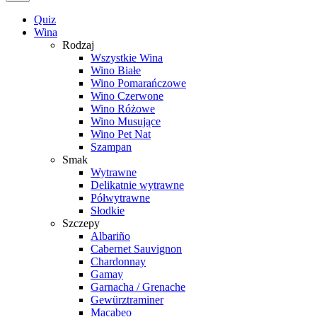
Quiz
Wina
Rodzaj
Wszystkie Wina
Wino Białe
Wino Pomarańczowe
Wino Czerwone
Wino Różowe
Wino Musujące
Wino Pet Nat
Szampan
Smak
Wytrawne
Delikatnie wytrawne
Półwytrawne
Słodkie
Szczepy
Albariño
Cabernet Sauvignon
Chardonnay
Gamay
Garnacha / Grenache
Gewürztraminer
Macabeo