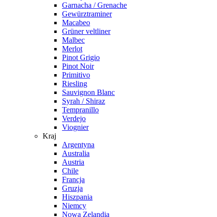
Garnacha / Grenache
Gewürztraminer
Macabeo
Grüner veltliner
Malbec
Merlot
Pinot Grigio
Pinot Noir
Primitivo
Riesling
Sauvignon Blanc
Syrah / Shiraz
Tempranillo
Verdejo
Viognier
Kraj
Argentyna
Australia
Austria
Chile
Francja
Gruzja
Hiszpania
Niemcy
Nowa Zelandia