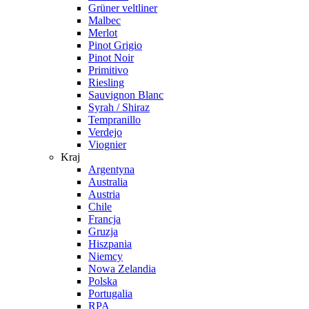
Grüner veltliner
Malbec
Merlot
Pinot Grigio
Pinot Noir
Primitivo
Riesling
Sauvignon Blanc
Syrah / Shiraz
Tempranillo
Verdejo
Viognier
Kraj
Argentyna
Australia
Austria
Chile
Francja
Gruzja
Hiszpania
Niemcy
Nowa Zelandia
Polska
Portugalia
RPA