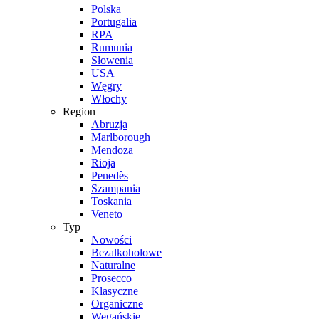
Polska
Portugalia
RPA
Rumunia
Słowenia
USA
Węgry
Włochy
Region
Abruzja
Marlborough
Mendoza
Rioja
Penedès
Szampania
Toskania
Veneto
Typ
Nowości
Bezalkoholowe
Naturalne
Prosecco
Klasyczne
Organiczne
Wegańskie