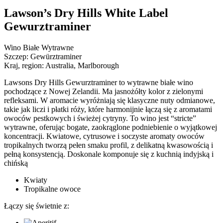
Lawson’s Dry Hills White Label
Gewurztraminer
Wino Białe Wytrawne
Szczep:
Gewürztraminer
Kraj, region:
Australia, Marlborough
Lawsons Dry Hills Gewurztraminer to wytrawne białe wino
pochodzące z Nowej Zelandii. Ma jasnożółty kolor z zielonymi
refleksami. W aromacie wyróżniają się klasyczne nuty odmianowe,
takie jak liczi i płatki róży, które harmonijnie łączą się z aromatami
owoców pestkowych i świeżej cytryny. To wino jest “stricte”
wytrawne, oferując bogate, zaokrąglone podniebienie o wyjątkowej
koncentracji. Kwiatowe, cytrusowe i soczyste aromaty owoców
tropikalnych tworzą pełen smaku profil, z delikatną kwasowością i
pełną konsystencją. Doskonale komponuje się z kuchnią indyjską i
chińską
Kwiaty
Tropikalne owoce
Łączy się świetnie z: