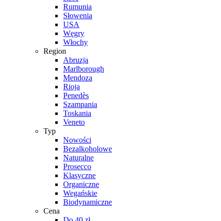
Rumunia
Słowenia
USA
Węgry
Włochy
Region
Abruzja
Marlborough
Mendoza
Rioja
Penedès
Szampania
Toskania
Veneto
Typ
Nowości
Bezalkoholowe
Naturalne
Prosecco
Klasyczne
Organiczne
Wegańskie
Biodynamiczne
Cena
Do 40 zł