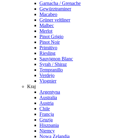
Garnacha / Grenache
Gewürztraminer
Macabeo
Grüner veltliner
Malbec
Merlot
Pinot Grigio
Pinot Noir
Primitivo
Riesling
Sauvignon Blanc
Syrah / Shiraz
Tempranillo
Verdejo
Viognier
Kraj
Argentyna
Australia
Austria
Chile
Francja
Gruzja
Hiszpania
Niemcy
Nowa Zelandia