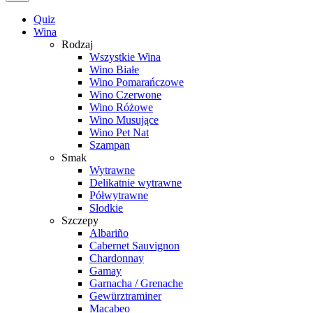
Quiz
Wina
Rodzaj
Wszystkie Wina
Wino Białe
Wino Pomarańczowe
Wino Czerwone
Wino Różowe
Wino Musujące
Wino Pet Nat
Szampan
Smak
Wytrawne
Delikatnie wytrawne
Półwytrawne
Słodkie
Szczepy
Albariño
Cabernet Sauvignon
Chardonnay
Gamay
Garnacha / Grenache
Gewürztraminer
Macabeo