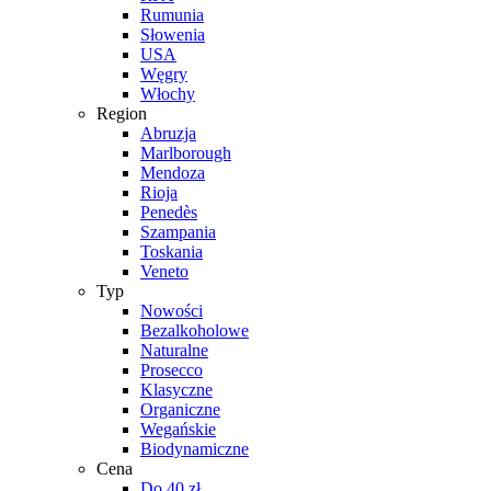
Rumunia
Słowenia
USA
Węgry
Włochy
Region
Abruzja
Marlborough
Mendoza
Rioja
Penedès
Szampania
Toskania
Veneto
Typ
Nowości
Bezalkoholowe
Naturalne
Prosecco
Klasyczne
Organiczne
Wegańskie
Biodynamiczne
Cena
Do 40 zł