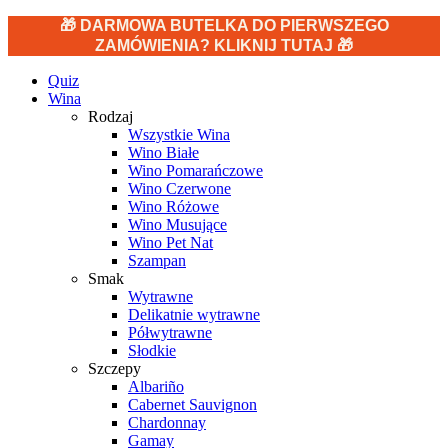
🎁 DARMOWA BUTELKA DO PIERWSZEGO
ZAMÓWIENIA? KLIKNIJ TUTAJ 🎁
Quiz
Wina
Rodzaj
Wszystkie Wina
Wino Białe
Wino Pomarańczowe
Wino Czerwone
Wino Różowe
Wino Musujące
Wino Pet Nat
Szampan
Smak
Wytrawne
Delikatnie wytrawne
Półwytrawne
Słodkie
Szczepy
Albariño
Cabernet Sauvignon
Chardonnay
Gamay