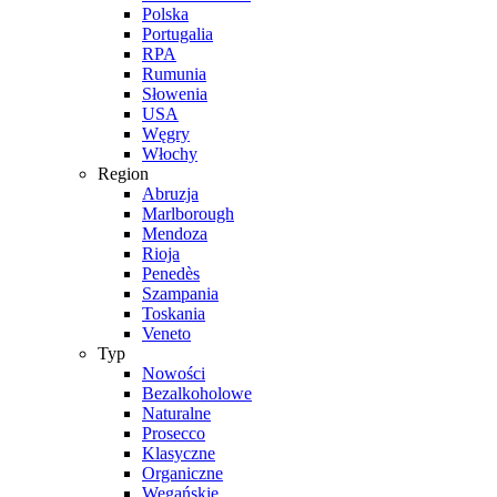
Polska
Portugalia
RPA
Rumunia
Słowenia
USA
Węgry
Włochy
Region
Abruzja
Marlborough
Mendoza
Rioja
Penedès
Szampania
Toskania
Veneto
Typ
Nowości
Bezalkoholowe
Naturalne
Prosecco
Klasyczne
Organiczne
Wegańskie