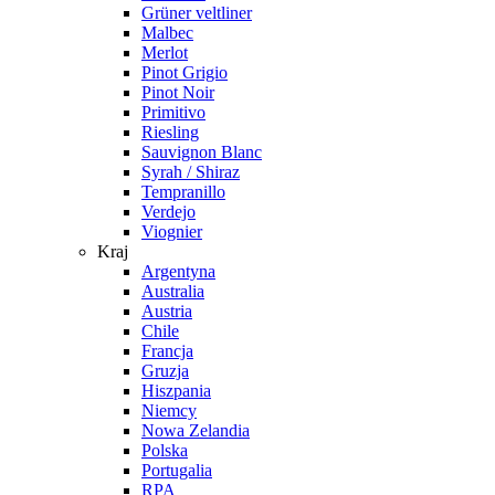
Grüner veltliner
Malbec
Merlot
Pinot Grigio
Pinot Noir
Primitivo
Riesling
Sauvignon Blanc
Syrah / Shiraz
Tempranillo
Verdejo
Viognier
Kraj
Argentyna
Australia
Austria
Chile
Francja
Gruzja
Hiszpania
Niemcy
Nowa Zelandia
Polska
Portugalia
RPA