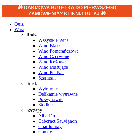
🎁 DARMOWA BUTELKA DO PIERWSZEGO
ZAMÓWIENIA? KLIKNIJ TUTAJ 🎁
Quiz
Wina
Rodzaj
Wszystkie Wina
Wino Białe
Wino Pomarańczowe
Wino Czerwone
Wino Różowe
Wino Musujące
Wino Pet Nat
Szampan
Smak
Wytrawne
Delikatnie wytrawne
Półwytrawne
Słodkie
Szczepy
Albariño
Cabernet Sauvignon
Chardonnay
Gamay