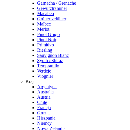
Garnacha / Grenache
Gewürztraminer
Macabeo
Grüner veltliner
Malbec
Merlot
Pinot Grigio
Pinot Noir
Primitivo
Riesling
Sauvignon Blanc
Syrah / Shiraz
Tempranillo
Verdejo
Viognier
Kraj
Argentyna
Australia
Austria
Chile
Francja
Gruzja
Hiszpania
Niemcy
Nowa Zelandia