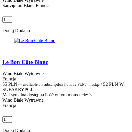
Wino Białe Wytrawne
Sauvignon Blanc Francja
Dodaj
Dodano
Le Bon Côte Blanc
Wino Białe Wytrawne
Francja
55
PLN
/
52
PLN
W
—
available on subscription
from
52
PLN
/ miesiąc
SUBSKRYPCJI
Maksymalna dostępna ilość w tym momencie:
3
Wino Białe Wytrawne
Francja
Dodaj
Dodano