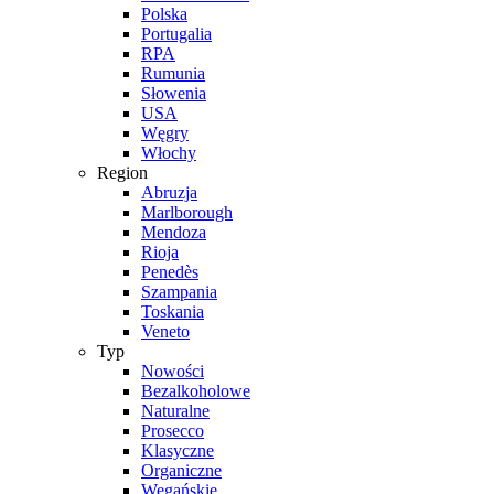
Polska
Portugalia
RPA
Rumunia
Słowenia
USA
Węgry
Włochy
Region
Abruzja
Marlborough
Mendoza
Rioja
Penedès
Szampania
Toskania
Veneto
Typ
Nowości
Bezalkoholowe
Naturalne
Prosecco
Klasyczne
Organiczne
Wegańskie