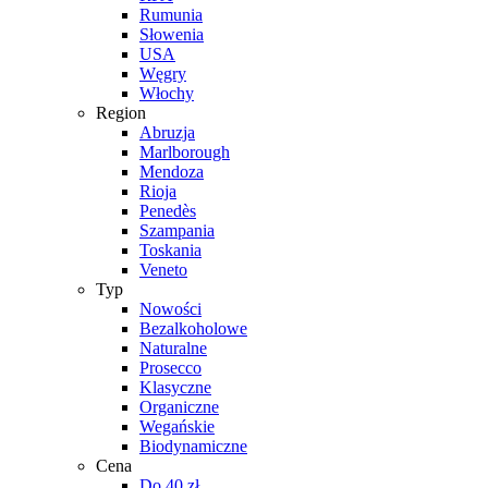
Rumunia
Słowenia
USA
Węgry
Włochy
Region
Abruzja
Marlborough
Mendoza
Rioja
Penedès
Szampania
Toskania
Veneto
Typ
Nowości
Bezalkoholowe
Naturalne
Prosecco
Klasyczne
Organiczne
Wegańskie
Biodynamiczne
Cena
Do 40 zł