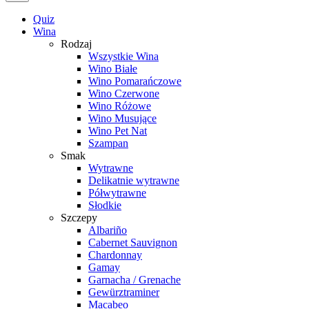
Quiz
Wina
Rodzaj
Wszystkie Wina
Wino Białe
Wino Pomarańczowe
Wino Czerwone
Wino Różowe
Wino Musujące
Wino Pet Nat
Szampan
Smak
Wytrawne
Delikatnie wytrawne
Półwytrawne
Słodkie
Szczepy
Albariño
Cabernet Sauvignon
Chardonnay
Gamay
Garnacha / Grenache
Gewürztraminer
Macabeo