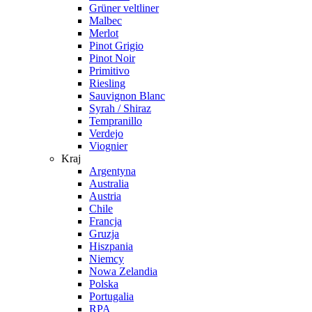
Grüner veltliner
Malbec
Merlot
Pinot Grigio
Pinot Noir
Primitivo
Riesling
Sauvignon Blanc
Syrah / Shiraz
Tempranillo
Verdejo
Viognier
Kraj
Argentyna
Australia
Austria
Chile
Francja
Gruzja
Hiszpania
Niemcy
Nowa Zelandia
Polska
Portugalia
RPA