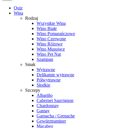
Quiz
Wina
Rodzaj
Wszystkie Wina
Wino Białe
Wino Pomarańczowe
Wino Czerwone
Wino Różowe
Wino Musujące
Wino Pet Nat
Szampan
Smak
Wytrawne
Delikatnie wytrawne
Półwytrawne
Słodkie
Szczepy
Albariño
Cabernet Sauvignon
Chardonnay
Gamay
Garnacha / Grenache
Gewürztraminer
Macabeo