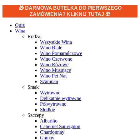
🎁 DARMOWA BUTELKA DO PIERWSZEGO
ZAMÓWIENIA? KLIKNIJ TUTAJ 🎁
Quiz
Wina
Rodzaj
Wszystkie Wina
Wino Białe
Wino Pomarańczowe
Wino Czerwone
Wino Różowe
Wino Musujące
Wino Pet Nat
Szampan
Smak
Wytrawne
Delikatnie wytrawne
Półwytrawne
Słodkie
Szczepy
Albariño
Cabernet Sauvignon
Chardonnay
Gamay