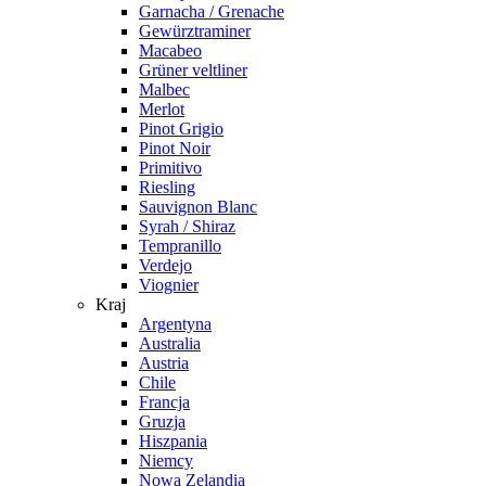
Garnacha / Grenache
Gewürztraminer
Macabeo
Grüner veltliner
Malbec
Merlot
Pinot Grigio
Pinot Noir
Primitivo
Riesling
Sauvignon Blanc
Syrah / Shiraz
Tempranillo
Verdejo
Viognier
Kraj
Argentyna
Australia
Austria
Chile
Francja
Gruzja
Hiszpania
Niemcy
Nowa Zelandia