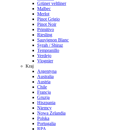
Grüner veltliner
Malbec
Merlot
Pinot Grigio
Pinot Noir
Primitivo
Riesling
Sauvignon Blanc
Syrah / Shiraz
Tempranillo
Verdejo
Viognier
Kraj
Argentyna
Australia
Austria
Chile
Francja
Gruzja
Hiszpania
Niemcy
Nowa Zelandia
Polska
Portugalia
RPA