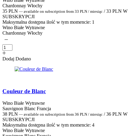
Wino Białe Wytrawne
Chardonnay Włochy
35
PLN
/
33
PLN
W
—
available on subscription
from
33
PLN
/ miesiąc
SUBSKRYPCJI
Maksymalna dostępna ilość w tym momencie:
1
Wino Białe Wytrawne
Chardonnay Włochy
Dodaj
Dodano
Couleur de Blanc
Wino Białe Wytrawne
Sauvignon Blanc Francja
38
PLN
/
36
PLN
W
—
available on subscription
from
36
PLN
/ miesiąc
SUBSKRYPCJI
Maksymalna dostępna ilość w tym momencie:
4
Wino Białe Wytrawne
Sauvignon Blanc Francja