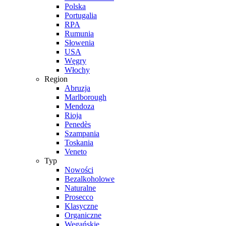
Polska
Portugalia
RPA
Rumunia
Słowenia
USA
Węgry
Włochy
Region
Abruzja
Marlborough
Mendoza
Rioja
Penedès
Szampania
Toskania
Veneto
Typ
Nowości
Bezalkoholowe
Naturalne
Prosecco
Klasyczne
Organiczne
Wegańskie