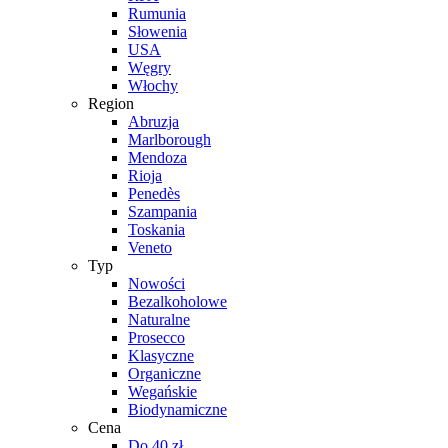
Rumunia
Słowenia
USA
Węgry
Włochy
Region
Abruzja
Marlborough
Mendoza
Rioja
Penedès
Szampania
Toskania
Veneto
Typ
Nowości
Bezalkoholowe
Naturalne
Prosecco
Klasyczne
Organiczne
Wegańskie
Biodynamiczne
Cena
Do 40 zł