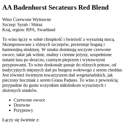
AA Badenhorst Secateurs Red Blend
Wino Czerwone Wytrawne
Szczep:
Syrah / Shiraz
Kraj, region:
RPA, Swartland
To wino łączy w sobie chrupkość i świeżość z wyrazistą mocą.
Skomponowane z różnych szczepów, prezentuje bogatą i
harmonijną strukturę. W smaku dominują soczyste czerwone
owoce, takie jak wiśnie, maliny i ciemne jeżyny, uzupełnione
nutami lasu po deszczu, czarnym pieprzem i wytrawnymi
przyprawami. To wino doskonale pasuje do różnych potraw, od
tradycyjnych mięsnych dań po burgera wołowego z serem cheddar.
Jest również świetnym towarzyszem dań wegetariańskich, jak
pieczony boczniak z serem Grana Padano. To wino z pewnością
przypadnie do gustu wszystkim miłośnikom wyrazistych i
złożonych smaków.
Czerwone owoce
Drzewne
Przyprawy
Łączy się świetnie z: