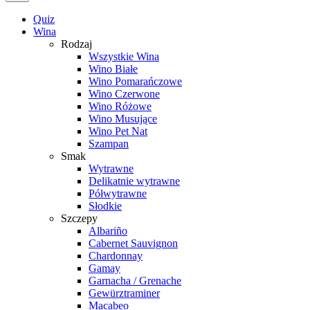
Quiz
Wina
Rodzaj
Wszystkie Wina
Wino Białe
Wino Pomarańczowe
Wino Czerwone
Wino Różowe
Wino Musujące
Wino Pet Nat
Szampan
Smak
Wytrawne
Delikatnie wytrawne
Półwytrawne
Słodkie
Szczepy
Albariño
Cabernet Sauvignon
Chardonnay
Gamay
Garnacha / Grenache
Gewürztraminer
Macabeo