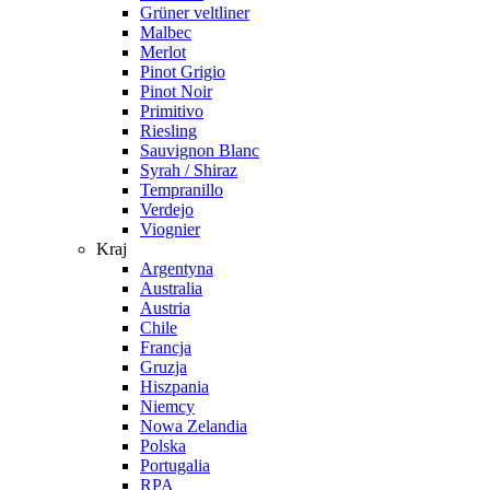
Grüner veltliner
Malbec
Merlot
Pinot Grigio
Pinot Noir
Primitivo
Riesling
Sauvignon Blanc
Syrah / Shiraz
Tempranillo
Verdejo
Viognier
Kraj
Argentyna
Australia
Austria
Chile
Francja
Gruzja
Hiszpania
Niemcy
Nowa Zelandia
Polska
Portugalia
RPA