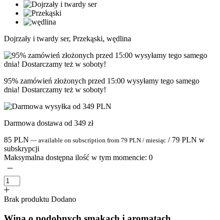
Dojrzały i twardy ser, Przekąski, wędlina
95% zamówień złożonych przed 15:00 wysyłamy tego samego
dnia! Dostarczamy też w soboty!
Darmowa dostawa od 349 zł
85
PLN
/
79
PLN
w
—
available on subscription
from
79
PLN
/ miesiąc
subskrypcji
Maksymalna dostępna ilość w tym momencie:
0
Brak produktu
Dodano
Wina o podobnych smakach i aromatach