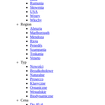
Rumunia
Słowenia
USA
Węgry
Włochy
Region
Abruzja
Marlborough
Mendoza
Rioja
Penedès
Szampania
Toskania
Veneto
Typ
Nowości
Bezalkoholowe
Naturalne
Prosecco
Klasyczne
Organiczne
Wegańskie
Biodynamiczne
Cena
Do 40 zł