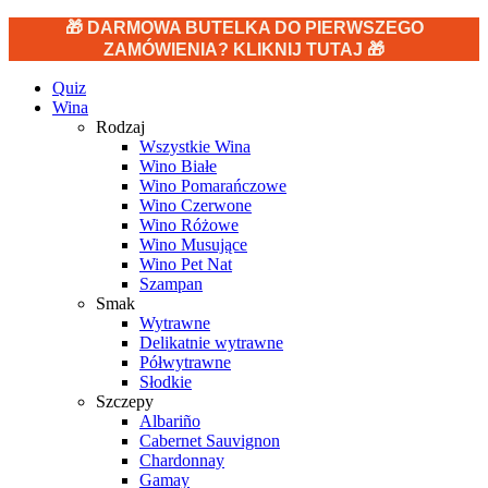
🎁 DARMOWA BUTELKA DO PIERWSZEGO
ZAMÓWIENIA? KLIKNIJ TUTAJ 🎁
Quiz
Wina
Rodzaj
Wszystkie Wina
Wino Białe
Wino Pomarańczowe
Wino Czerwone
Wino Różowe
Wino Musujące
Wino Pet Nat
Szampan
Smak
Wytrawne
Delikatnie wytrawne
Półwytrawne
Słodkie
Szczepy
Albariño
Cabernet Sauvignon
Chardonnay
Gamay