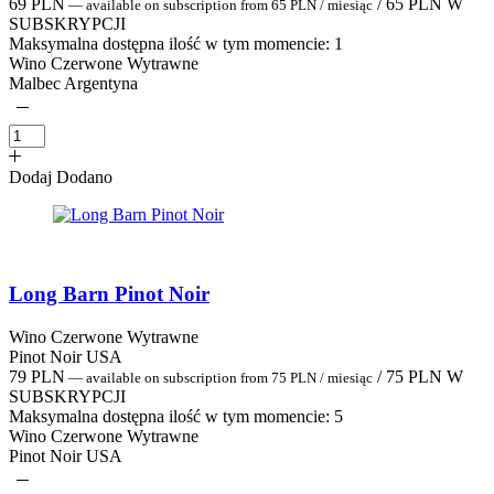
69
PLN
/
65
PLN
W
—
available on subscription
from
65
PLN
/ miesiąc
SUBSKRYPCJI
Maksymalna dostępna ilość w tym momencie:
1
Wino Czerwone Wytrawne
Malbec Argentyna
Dodaj
Dodano
Long Barn Pinot Noir
Wino Czerwone Wytrawne
Pinot Noir USA
79
PLN
/
75
PLN
W
—
available on subscription
from
75
PLN
/ miesiąc
SUBSKRYPCJI
Maksymalna dostępna ilość w tym momencie:
5
Wino Czerwone Wytrawne
Pinot Noir USA