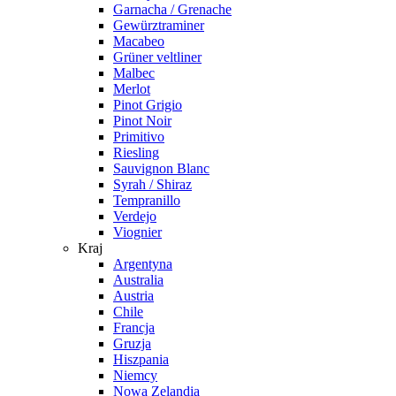
Garnacha / Grenache
Gewürztraminer
Macabeo
Grüner veltliner
Malbec
Merlot
Pinot Grigio
Pinot Noir
Primitivo
Riesling
Sauvignon Blanc
Syrah / Shiraz
Tempranillo
Verdejo
Viognier
Kraj
Argentyna
Australia
Austria
Chile
Francja
Gruzja
Hiszpania
Niemcy
Nowa Zelandia