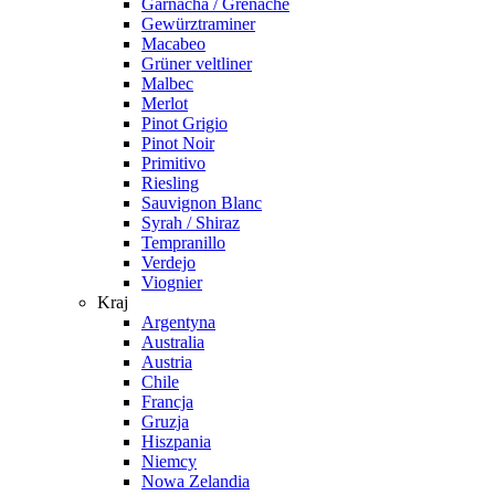
Garnacha / Grenache
Gewürztraminer
Macabeo
Grüner veltliner
Malbec
Merlot
Pinot Grigio
Pinot Noir
Primitivo
Riesling
Sauvignon Blanc
Syrah / Shiraz
Tempranillo
Verdejo
Viognier
Kraj
Argentyna
Australia
Austria
Chile
Francja
Gruzja
Hiszpania
Niemcy
Nowa Zelandia