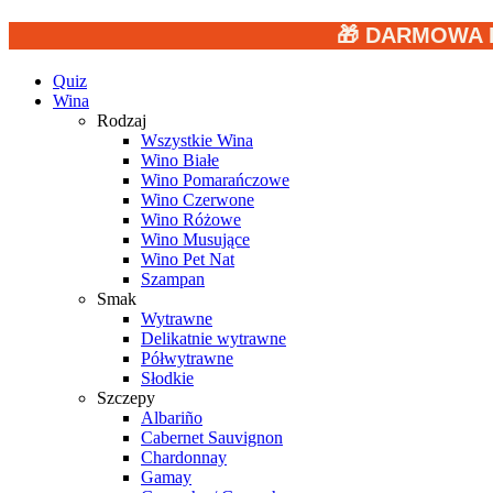
🎁 DARMOWA 
Quiz
Wina
Rodzaj
Wszystkie Wina
Wino Białe
Wino Pomarańczowe
Wino Czerwone
Wino Różowe
Wino Musujące
Wino Pet Nat
Szampan
Smak
Wytrawne
Delikatnie wytrawne
Półwytrawne
Słodkie
Szczepy
Albariño
Cabernet Sauvignon
Chardonnay
Gamay