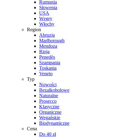
Rumunia
Słowenia
USA
Węgry
Włochy
Region
Abruzja
Marlborough
Mendoza
Rioja
Penedès
Szampania
Toskania
Veneto
Typ
Nowości
Bezalkoholowe
Naturalne
Prosecco
Klasyczne
Organiczne
Wegańskie
Biodynamiczne
Cena
Do 40 zł