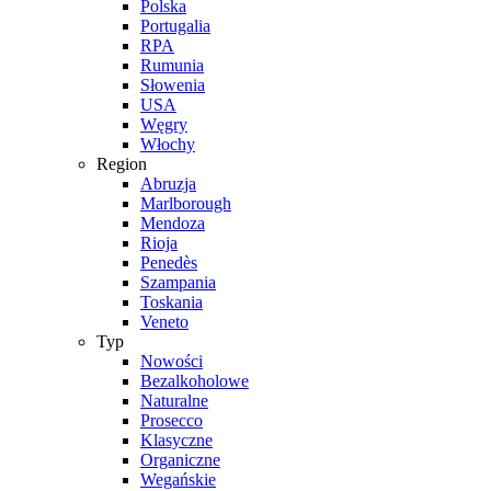
Polska
Portugalia
RPA
Rumunia
Słowenia
USA
Węgry
Włochy
Region
Abruzja
Marlborough
Mendoza
Rioja
Penedès
Szampania
Toskania
Veneto
Typ
Nowości
Bezalkoholowe
Naturalne
Prosecco
Klasyczne
Organiczne
Wegańskie