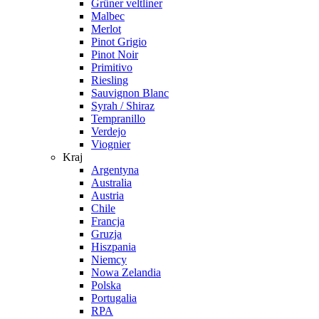
Grüner veltliner
Malbec
Merlot
Pinot Grigio
Pinot Noir
Primitivo
Riesling
Sauvignon Blanc
Syrah / Shiraz
Tempranillo
Verdejo
Viognier
Kraj
Argentyna
Australia
Austria
Chile
Francja
Gruzja
Hiszpania
Niemcy
Nowa Zelandia
Polska
Portugalia
RPA