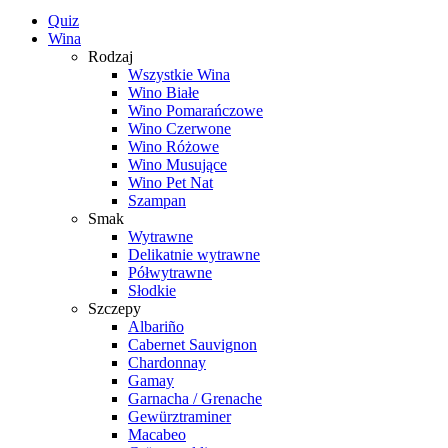
Quiz
Wina
Rodzaj
Wszystkie Wina
Wino Białe
Wino Pomarańczowe
Wino Czerwone
Wino Różowe
Wino Musujące
Wino Pet Nat
Szampan
Smak
Wytrawne
Delikatnie wytrawne
Półwytrawne
Słodkie
Szczepy
Albariño
Cabernet Sauvignon
Chardonnay
Gamay
Garnacha / Grenache
Gewürztraminer
Macabeo