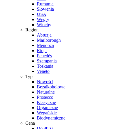
Rumunia
Słowenia
USA
Węgry
Włochy
Region
Abruzja
Marlborough
Mendoza
Rioja
Penedès
Szampania
Toskania
Veneto
Typ
Nowości
Bezalkoholowe
Naturalne
Prosecco
Klasyczne
Organiczne
Wegańskie
Biodynamiczne
Cena
Do 40 zł