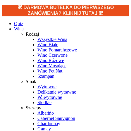
🎁 DARMOWA BUTELKA DO PIERWSZEGO
ZAMÓWIENIA? KLIKNIJ TUTAJ 🎁
Quiz
Wina
Rodzaj
Wszystkie Wina
Wino Białe
Wino Pomarańczowe
Wino Czerwone
Wino Różowe
Wino Musujące
Wino Pet Nat
Szampan
Smak
Wytrawne
Delikatnie wytrawne
Półwytrawne
Słodkie
Szczepy
Albariño
Cabernet Sauvignon
Chardonnay
Gamay