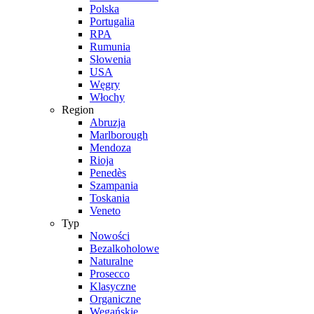
Polska
Portugalia
RPA
Rumunia
Słowenia
USA
Węgry
Włochy
Region
Abruzja
Marlborough
Mendoza
Rioja
Penedès
Szampania
Toskania
Veneto
Typ
Nowości
Bezalkoholowe
Naturalne
Prosecco
Klasyczne
Organiczne
Wegańskie