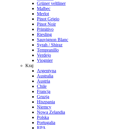
Grüner veltliner
Malbec
Merlot
Pinot Grigio
Pinot Noir
Primitivo
Riesling
Sauvignon Blanc
Syrah / Shiraz
Tempranillo
Verdejo
Viognier
Kraj
Argentyna
Australia
Austria
Chile
Francja
Gruzja
Hiszpania
Niemcy
Nowa Zelandia
Polska
Portugalia
RPA