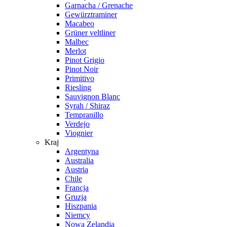
Garnacha / Grenache
Gewürztraminer
Macabeo
Grüner veltliner
Malbec
Merlot
Pinot Grigio
Pinot Noir
Primitivo
Riesling
Sauvignon Blanc
Syrah / Shiraz
Tempranillo
Verdejo
Viognier
Kraj
Argentyna
Australia
Austria
Chile
Francja
Gruzja
Hiszpania
Niemcy
Nowa Zelandia