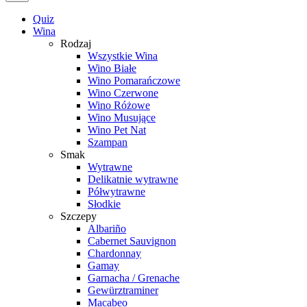
Quiz
Wina
Rodzaj
Wszystkie Wina
Wino Białe
Wino Pomarańczowe
Wino Czerwone
Wino Różowe
Wino Musujące
Wino Pet Nat
Szampan
Smak
Wytrawne
Delikatnie wytrawne
Półwytrawne
Słodkie
Szczepy
Albariño
Cabernet Sauvignon
Chardonnay
Gamay
Garnacha / Grenache
Gewürztraminer
Macabeo