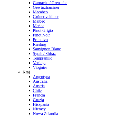
Garnacha / Grenache
Gewürztraminer
Macabeo
Grüner veltliner
Malbec
Merlot
Pinot Grigio
Pinot Noir
Primitivo
Riesling
Sauvignon Blanc
Syrah / Shiraz
Tempranillo
Verdejo
Viognier
Kraj
Argentyna
Australia
Austria
Chile
Francja
Gruzja
Hiszpania
Niemcy
Nowa Zelandia