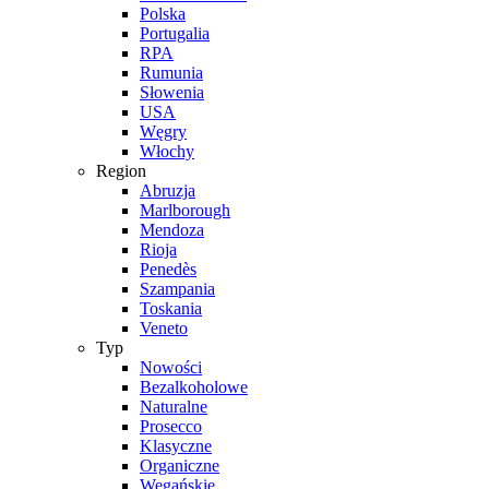
Polska
Portugalia
RPA
Rumunia
Słowenia
USA
Węgry
Włochy
Region
Abruzja
Marlborough
Mendoza
Rioja
Penedès
Szampania
Toskania
Veneto
Typ
Nowości
Bezalkoholowe
Naturalne
Prosecco
Klasyczne
Organiczne
Wegańskie