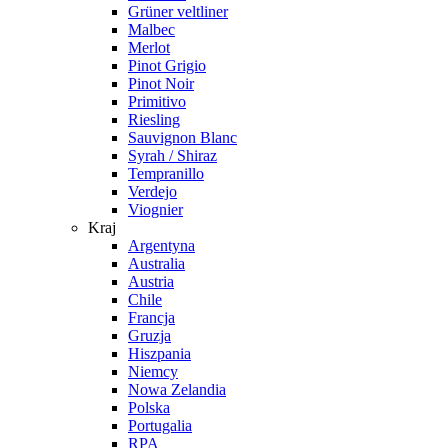
Grüner veltliner
Malbec
Merlot
Pinot Grigio
Pinot Noir
Primitivo
Riesling
Sauvignon Blanc
Syrah / Shiraz
Tempranillo
Verdejo
Viognier
Kraj
Argentyna
Australia
Austria
Chile
Francja
Gruzja
Hiszpania
Niemcy
Nowa Zelandia
Polska
Portugalia
RPA