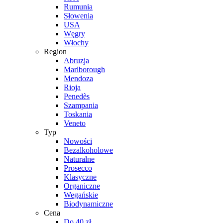
Rumunia
Słowenia
USA
Węgry
Włochy
Region
Abruzja
Marlborough
Mendoza
Rioja
Penedès
Szampania
Toskania
Veneto
Typ
Nowości
Bezalkoholowe
Naturalne
Prosecco
Klasyczne
Organiczne
Wegańskie
Biodynamiczne
Cena
Do 40 zł