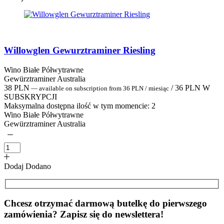
Willowglen Gewurztraminer Riesling
Wino Białe Półwytrawne
Gewürztraminer Australia
38
PLN
/
36
PLN
W
—
available on subscription
from
36
PLN
/ miesiąc
SUBSKRYPCJI
Maksymalna dostępna ilość w tym momencie:
2
Wino Białe Półwytrawne
Gewürztraminer Australia
Dodaj
Dodano
Chcesz otrzymać darmową butelkę do pierwszego
zamówienia? Zapisz się do newslettera!