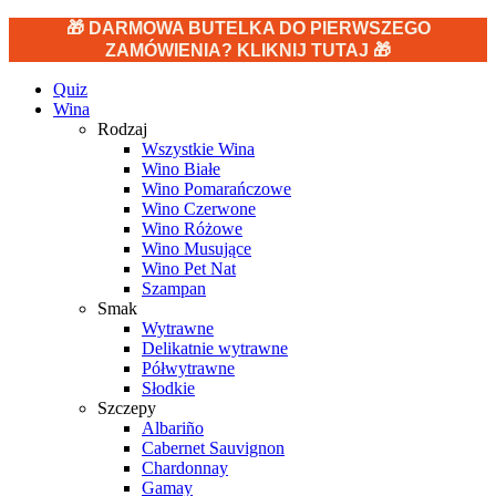
🎁 DARMOWA BUTELKA DO PIERWSZEGO
ZAMÓWIENIA? KLIKNIJ TUTAJ 🎁
Quiz
Wina
Rodzaj
Wszystkie Wina
Wino Białe
Wino Pomarańczowe
Wino Czerwone
Wino Różowe
Wino Musujące
Wino Pet Nat
Szampan
Smak
Wytrawne
Delikatnie wytrawne
Półwytrawne
Słodkie
Szczepy
Albariño
Cabernet Sauvignon
Chardonnay
Gamay