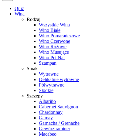
Quiz
Wina
Rodzaj
Wszystkie Wina
Wino Białe
Wino Pomarańczowe
Wino Czerwone
Wino Różowe
Wino Musujące
Wino Pet Nat
Szampan
Smak
Wytrawne
Delikatnie wytrawne
Półwytrawne
Słodkie
Szczepy
Albariño
Cabernet Sauvignon
Chardonnay
Gamay
Garnacha / Grenache
Gewürztraminer
Macabeo