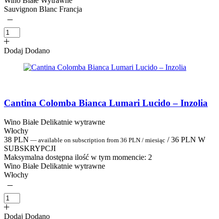
Wino Białe Wytrawne
Sauvignon Blanc Francja
Dodaj
Dodano
Cantina Colomba Bianca Lumari Lucido – Inzolia
Wino Białe Delikatnie wytrawne
Włochy
38
PLN
/
36
PLN
W
—
available on subscription
from
36
PLN
/ miesiąc
SUBSKRYPCJI
Maksymalna dostępna ilość w tym momencie:
2
Wino Białe Delikatnie wytrawne
Włochy
Dodaj
Dodano