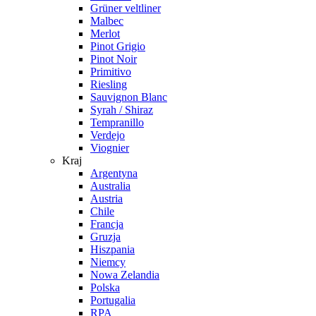
Grüner veltliner
Malbec
Merlot
Pinot Grigio
Pinot Noir
Primitivo
Riesling
Sauvignon Blanc
Syrah / Shiraz
Tempranillo
Verdejo
Viognier
Kraj
Argentyna
Australia
Austria
Chile
Francja
Gruzja
Hiszpania
Niemcy
Nowa Zelandia
Polska
Portugalia
RPA