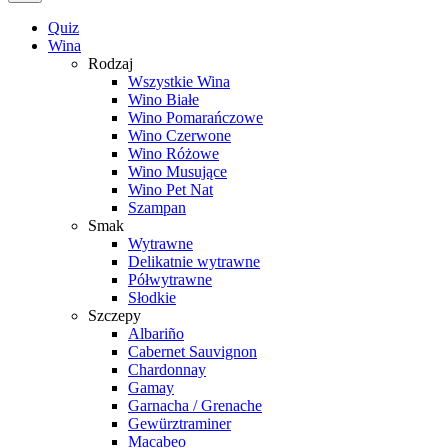
Quiz
Wina
Rodzaj
Wszystkie Wina
Wino Białe
Wino Pomarańczowe
Wino Czerwone
Wino Różowe
Wino Musujące
Wino Pet Nat
Szampan
Smak
Wytrawne
Delikatnie wytrawne
Półwytrawne
Słodkie
Szczepy
Albariño
Cabernet Sauvignon
Chardonnay
Gamay
Garnacha / Grenache
Gewürztraminer
Macabeo