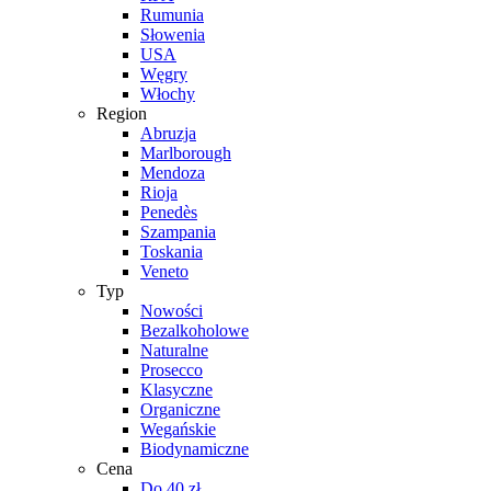
Rumunia
Słowenia
USA
Węgry
Włochy
Region
Abruzja
Marlborough
Mendoza
Rioja
Penedès
Szampania
Toskania
Veneto
Typ
Nowości
Bezalkoholowe
Naturalne
Prosecco
Klasyczne
Organiczne
Wegańskie
Biodynamiczne
Cena
Do 40 zł