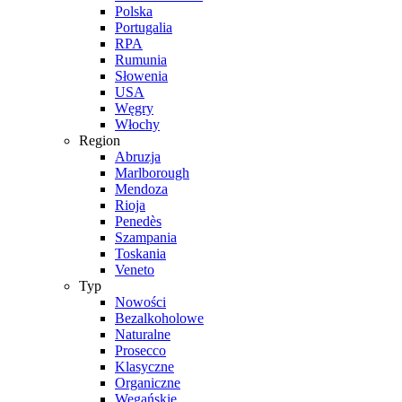
Polska
Portugalia
RPA
Rumunia
Słowenia
USA
Węgry
Włochy
Region
Abruzja
Marlborough
Mendoza
Rioja
Penedès
Szampania
Toskania
Veneto
Typ
Nowości
Bezalkoholowe
Naturalne
Prosecco
Klasyczne
Organiczne
Wegańskie