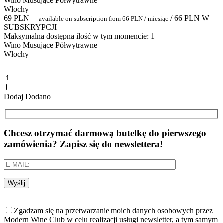
Wino Musujące Półwytrawne
Włochy
69
PLN
/
66
PLN
W
—
available on subscription
from
66
PLN
/ miesiąc
SUBSKRYPCJI
Maksymalna dostępna ilość w tym momencie:
1
Wino Musujące Półwytrawne
Włochy
Dodaj
Dodano
Chcesz otrzymać darmową butelkę do pierwszego
zamówienia? Zapisz się do newslettera!
Wyślij
Zgadzam się na przetwarzanie moich danych osobowych przez
Modern Wine Club w celu realizacji usługi newsletter, a tym samym