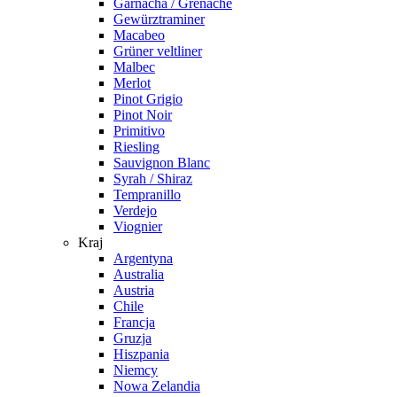
Garnacha / Grenache
Gewürztraminer
Macabeo
Grüner veltliner
Malbec
Merlot
Pinot Grigio
Pinot Noir
Primitivo
Riesling
Sauvignon Blanc
Syrah / Shiraz
Tempranillo
Verdejo
Viognier
Kraj
Argentyna
Australia
Austria
Chile
Francja
Gruzja
Hiszpania
Niemcy
Nowa Zelandia