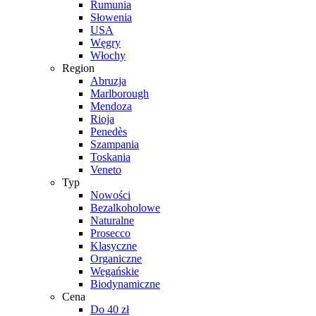
Rumunia
Słowenia
USA
Węgry
Włochy
Region
Abruzja
Marlborough
Mendoza
Rioja
Penedès
Szampania
Toskania
Veneto
Typ
Nowości
Bezalkoholowe
Naturalne
Prosecco
Klasyczne
Organiczne
Wegańskie
Biodynamiczne
Cena
Do 40 zł