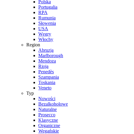
Polska
Portugalia
RPA
Rumunia
Słowenia
USA
Węgry
Włochy
Region
Abruzja
Marlborough
Mendoza
Rioja
Penedès
Szampania
Toskania
Veneto
Typ
Nowości
Bezalkoholowe
Naturalne
Prosecco
Klasyczne
Organiczne
Wegańskie