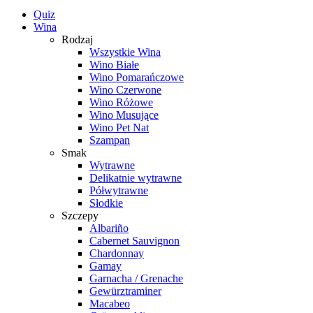
Quiz
Wina
Rodzaj
Wszystkie Wina
Wino Białe
Wino Pomarańczowe
Wino Czerwone
Wino Różowe
Wino Musujące
Wino Pet Nat
Szampan
Smak
Wytrawne
Delikatnie wytrawne
Półwytrawne
Słodkie
Szczepy
Albariño
Cabernet Sauvignon
Chardonnay
Gamay
Garnacha / Grenache
Gewürztraminer
Macabeo