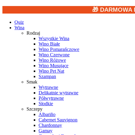
🎁 DARMOWA 
Quiz
Wina
Rodzaj
Wszystkie Wina
Wino Białe
Wino Pomarańczowe
Wino Czerwone
Wino Różowe
Wino Musujące
Wino Pet Nat
Szampan
Smak
Wytrawne
Delikatnie wytrawne
Półwytrawne
Słodkie
Szczepy
Albariño
Cabernet Sauvignon
Chardonnay
Gamay