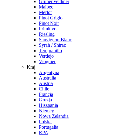
Grüner veltliner
Malbec
Merlot
Pinot Grigio
Pinot Noir
Primitivo
Riesling
Sauvignon Blanc
Syrah / Shiraz
Tempranillo
Verdejo
Viognier
Kraj
Argentyna
Australia
Austria
Chile
Francja
Gruzja
Hiszpania
Niemcy
Nowa Zelandia
Polska
Portugalia
RPA