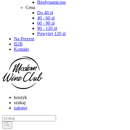
Biodynamiczne
Cena
Do 40 zł
40 - 60 zł
60 - 90 zł
90 - 120 zł
Powyżej 120 zł
Na Prezent
B2B
Kontakt
koszyk
szukaj
zaloguj