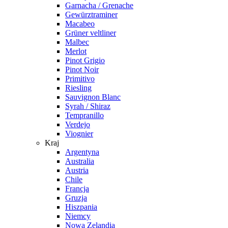
Garnacha / Grenache
Gewürztraminer
Macabeo
Grüner veltliner
Malbec
Merlot
Pinot Grigio
Pinot Noir
Primitivo
Riesling
Sauvignon Blanc
Syrah / Shiraz
Tempranillo
Verdejo
Viognier
Kraj
Argentyna
Australia
Austria
Chile
Francja
Gruzja
Hiszpania
Niemcy
Nowa Zelandia