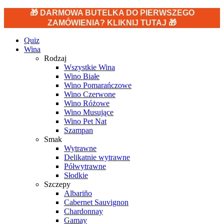
🎁 DARMOWA BUTELKA DO PIERWSZEGO
ZAMÓWIENIA? KLIKNIJ TUTAJ 🎁
Quiz
Wina
Rodzaj
Wszystkie Wina
Wino Białe
Wino Pomarańczowe
Wino Czerwone
Wino Różowe
Wino Musujące
Wino Pet Nat
Szampan
Smak
Wytrawne
Delikatnie wytrawne
Półwytrawne
Słodkie
Szczepy
Albariño
Cabernet Sauvignon
Chardonnay
Gamay