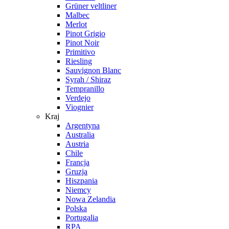
Grüner veltliner
Malbec
Merlot
Pinot Grigio
Pinot Noir
Primitivo
Riesling
Sauvignon Blanc
Syrah / Shiraz
Tempranillo
Verdejo
Viognier
Kraj
Argentyna
Australia
Austria
Chile
Francja
Gruzja
Hiszpania
Niemcy
Nowa Zelandia
Polska
Portugalia
RPA