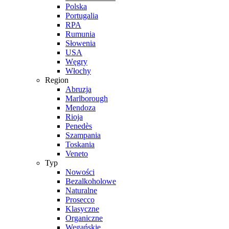
Polska
Portugalia
RPA
Rumunia
Słowenia
USA
Węgry
Włochy
Region
Abruzja
Marlborough
Mendoza
Rioja
Penedès
Szampania
Toskania
Veneto
Typ
Nowości
Bezalkoholowe
Naturalne
Prosecco
Klasyczne
Organiczne
Wegańskie