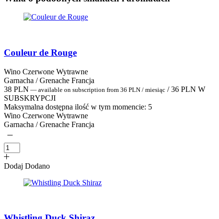
Couleur de Rouge
Wino Czerwone Wytrawne
Garnacha / Grenache Francja
38
PLN
/
36
PLN
W
—
available on subscription
from
36
PLN
/ miesiąc
SUBSKRYPCJI
Maksymalna dostępna ilość w tym momencie:
5
Wino Czerwone Wytrawne
Garnacha / Grenache Francja
Dodaj
Dodano
Whistling Duck Shiraz