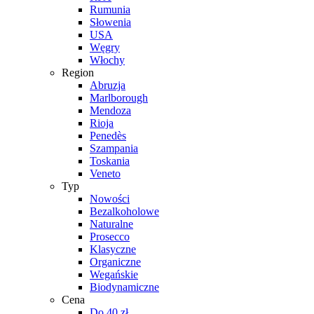
Rumunia
Słowenia
USA
Węgry
Włochy
Region
Abruzja
Marlborough
Mendoza
Rioja
Penedès
Szampania
Toskania
Veneto
Typ
Nowości
Bezalkoholowe
Naturalne
Prosecco
Klasyczne
Organiczne
Wegańskie
Biodynamiczne
Cena
Do 40 zł