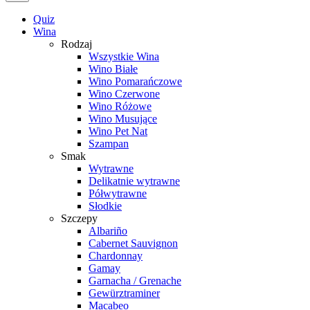
Quiz
Wina
Rodzaj
Wszystkie Wina
Wino Białe
Wino Pomarańczowe
Wino Czerwone
Wino Różowe
Wino Musujące
Wino Pet Nat
Szampan
Smak
Wytrawne
Delikatnie wytrawne
Półwytrawne
Słodkie
Szczepy
Albariño
Cabernet Sauvignon
Chardonnay
Gamay
Garnacha / Grenache
Gewürztraminer
Macabeo