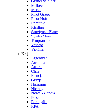
Grüner veltliner
Malbec
Merlot
Pinot Grigio
Pinot Noir
Primitivo
Riesling
Sauvignon Blanc
Syrah / Shiraz
Tempranillo
Verdejo
Viognier
Kraj
Argentyna
Australia
Austria
Chile
Francja
Gruzja
Hiszpania
Niemcy
Nowa Zelandia
Polska
Portugalia
RPA