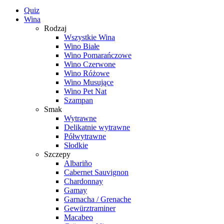
Quiz
Wina
Rodzaj
Wszystkie Wina
Wino Białe
Wino Pomarańczowe
Wino Czerwone
Wino Różowe
Wino Musujące
Wino Pet Nat
Szampan
Smak
Wytrawne
Delikatnie wytrawne
Półwytrawne
Słodkie
Szczepy
Albariño
Cabernet Sauvignon
Chardonnay
Gamay
Garnacha / Grenache
Gewürztraminer
Macabeo