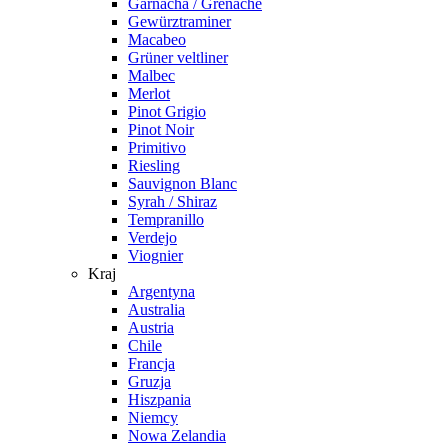
Garnacha / Grenache
Gewürztraminer
Macabeo
Grüner veltliner
Malbec
Merlot
Pinot Grigio
Pinot Noir
Primitivo
Riesling
Sauvignon Blanc
Syrah / Shiraz
Tempranillo
Verdejo
Viognier
Kraj
Argentyna
Australia
Austria
Chile
Francja
Gruzja
Hiszpania
Niemcy
Nowa Zelandia