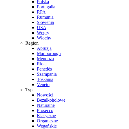
Polska
Portugalia
RPA
Rumunia
Słowenia
USA
Węgry
Włochy
Region
Abruzja
Marlborough
Mendoza
Rioja
Penedès
Szampania
Toskania
Veneto
Typ
Nowości
Bezalkoholowe
Naturalne
Prosecco
Klasyczne
Organiczne
Wegańskie