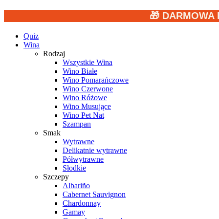
🎁 DARMOWA 
Quiz
Wina
Rodzaj
Wszystkie Wina
Wino Białe
Wino Pomarańczowe
Wino Czerwone
Wino Różowe
Wino Musujące
Wino Pet Nat
Szampan
Smak
Wytrawne
Delikatnie wytrawne
Półwytrawne
Słodkie
Szczepy
Albariño
Cabernet Sauvignon
Chardonnay
Gamay