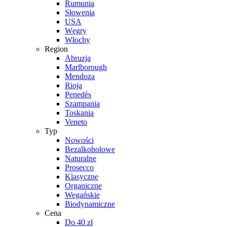
Rumunia
Słowenia
USA
Węgry
Włochy
Region
Abruzja
Marlborough
Mendoza
Rioja
Penedès
Szampania
Toskania
Veneto
Typ
Nowości
Bezalkoholowe
Naturalne
Prosecco
Klasyczne
Organiczne
Wegańskie
Biodynamiczne
Cena
Do 40 zł