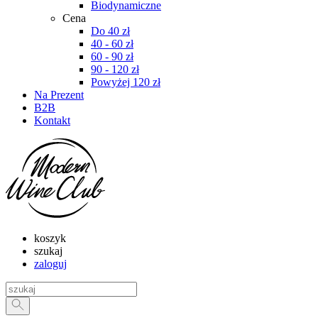
Biodynamiczne
Cena
Do 40 zł
40 - 60 zł
60 - 90 zł
90 - 120 zł
Powyżej 120 zł
Na Prezent
B2B
Kontakt
koszyk
szukaj
zaloguj