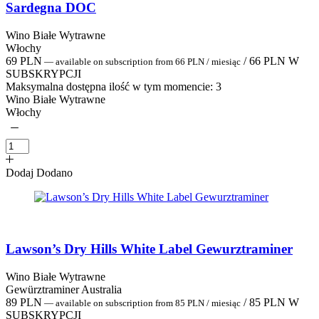
Sardegna DOC
Wino Białe Wytrawne
Włochy
69
PLN
/
66
PLN
W
—
available on subscription
from
66
PLN
/ miesiąc
SUBSKRYPCJI
Maksymalna dostępna ilość w tym momencie:
3
Wino Białe Wytrawne
Włochy
Dodaj
Dodano
Lawson’s Dry Hills White Label Gewurztraminer
Wino Białe Wytrawne
Gewürztraminer Australia
89
PLN
/
85
PLN
W
—
available on subscription
from
85
PLN
/ miesiąc
SUBSKRYPCJI