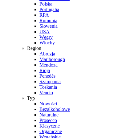
Polska
Portugalia
RPA
Rumunia
Słowenia
USA
Węgry
Włochy
Region
Abruzja
Marlborough
Mendoza
Rioja
Penedès
Szampania
Toskania
Veneto
Typ
Nowości
Bezalkoholowe
Naturalne
Prosecco
Klasyczne
Organiczne
Wegańskie