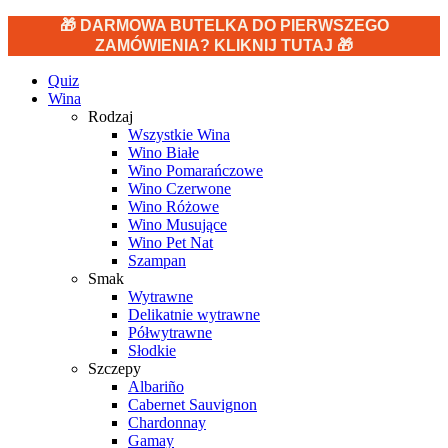
🎁 DARMOWA BUTELKA DO PIERWSZEGO
ZAMÓWIENIA? KLIKNIJ TUTAJ 🎁
Quiz
Wina
Rodzaj
Wszystkie Wina
Wino Białe
Wino Pomarańczowe
Wino Czerwone
Wino Różowe
Wino Musujące
Wino Pet Nat
Szampan
Smak
Wytrawne
Delikatnie wytrawne
Półwytrawne
Słodkie
Szczepy
Albariño
Cabernet Sauvignon
Chardonnay
Gamay