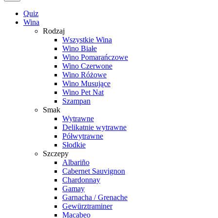
Quiz
Wina
Rodzaj
Wszystkie Wina
Wino Białe
Wino Pomarańczowe
Wino Czerwone
Wino Różowe
Wino Musujące
Wino Pet Nat
Szampan
Smak
Wytrawne
Delikatnie wytrawne
Półwytrawne
Słodkie
Szczepy
Albariño
Cabernet Sauvignon
Chardonnay
Gamay
Garnacha / Grenache
Gewürztraminer
Macabeo