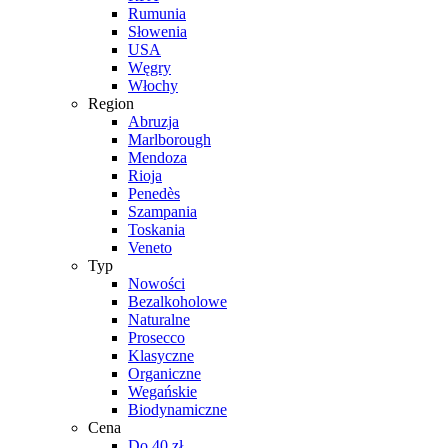
Rumunia
Słowenia
USA
Węgry
Włochy
Region
Abruzja
Marlborough
Mendoza
Rioja
Penedès
Szampania
Toskania
Veneto
Typ
Nowości
Bezalkoholowe
Naturalne
Prosecco
Klasyczne
Organiczne
Wegańskie
Biodynamiczne
Cena
Do 40 zł