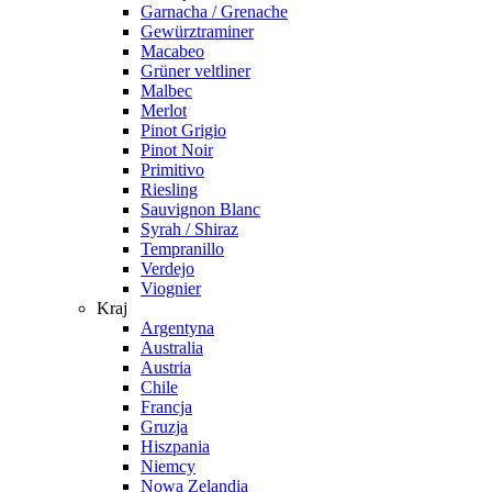
Garnacha / Grenache
Gewürztraminer
Macabeo
Grüner veltliner
Malbec
Merlot
Pinot Grigio
Pinot Noir
Primitivo
Riesling
Sauvignon Blanc
Syrah / Shiraz
Tempranillo
Verdejo
Viognier
Kraj
Argentyna
Australia
Austria
Chile
Francja
Gruzja
Hiszpania
Niemcy
Nowa Zelandia