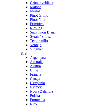
Grüner veltliner
Malbec
Merlot
Pinot Grigio
Pinot Noir
Primitivo
Riesling
Sauvignon Blanc
Syrah / Shiraz
Tempranillo
Verdejo
Viognier
Kraj
Argentyna
Australia
Austria
Chile
Francja
Gruzja
Hiszpania
Niemcy
Nowa Zelandia
Polska
Portugalia
RPA