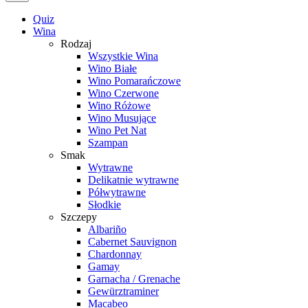
Quiz
Wina
Rodzaj
Wszystkie Wina
Wino Białe
Wino Pomarańczowe
Wino Czerwone
Wino Różowe
Wino Musujące
Wino Pet Nat
Szampan
Smak
Wytrawne
Delikatnie wytrawne
Półwytrawne
Słodkie
Szczepy
Albariño
Cabernet Sauvignon
Chardonnay
Gamay
Garnacha / Grenache
Gewürztraminer
Macabeo