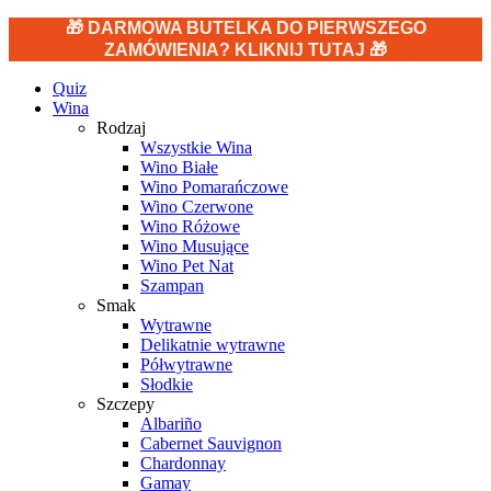
🎁 DARMOWA BUTELKA DO PIERWSZEGO
ZAMÓWIENIA? KLIKNIJ TUTAJ 🎁
Quiz
Wina
Rodzaj
Wszystkie Wina
Wino Białe
Wino Pomarańczowe
Wino Czerwone
Wino Różowe
Wino Musujące
Wino Pet Nat
Szampan
Smak
Wytrawne
Delikatnie wytrawne
Półwytrawne
Słodkie
Szczepy
Albariño
Cabernet Sauvignon
Chardonnay
Gamay