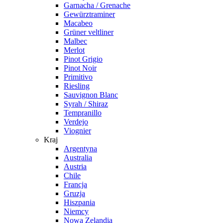
Garnacha / Grenache
Gewürztraminer
Macabeo
Grüner veltliner
Malbec
Merlot
Pinot Grigio
Pinot Noir
Primitivo
Riesling
Sauvignon Blanc
Syrah / Shiraz
Tempranillo
Verdejo
Viognier
Kraj
Argentyna
Australia
Austria
Chile
Francja
Gruzja
Hiszpania
Niemcy
Nowa Zelandia