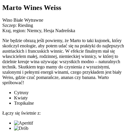
Marto Wines Weiss
Wino Białe Wytrawne
Szczep:
Riesling
Kraj, region:
Niemcy, Hesja Nadreńska
Nie będzie obrazą jeśli powiemy, że Marto to taki kujonek, który
skończył enologie, aby potem udać się na praktyki do najlepszych
austriackich i francuskich winnic. W efekcie finalnym stał się
włascicielem małej, rodzinnej, niemieckiej winnicy, w której to
dzielnie kreuje wina używając wszystkich modno – naturalnych
technik. Skutkiem tego mamy do czynienia z wyrazistymi,
szalonymi i pełnymi energii winami, czego przykładem jest biały
Weiss, gdzie czuć pomarańcze, ananas czy banana. Warto
spróbować!
Cytrusy
Kwiaty
Tropikalne
Łączy się świetnie z: