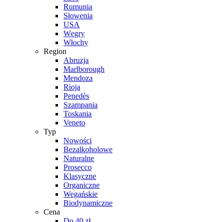
Rumunia
Słowenia
USA
Węgry
Włochy
Region
Abruzja
Marlborough
Mendoza
Rioja
Penedès
Szampania
Toskania
Veneto
Typ
Nowości
Bezalkoholowe
Naturalne
Prosecco
Klasyczne
Organiczne
Wegańskie
Biodynamiczne
Cena
Do 40 zł