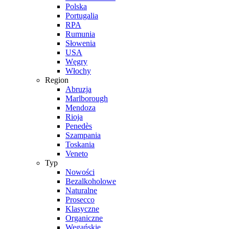
Polska
Portugalia
RPA
Rumunia
Słowenia
USA
Węgry
Włochy
Region
Abruzja
Marlborough
Mendoza
Rioja
Penedès
Szampania
Toskania
Veneto
Typ
Nowości
Bezalkoholowe
Naturalne
Prosecco
Klasyczne
Organiczne
Wegańskie