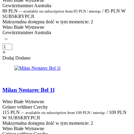
Wino Białe Wytrawne
Gewürztraminer Australia
89
PLN
/
85
PLN
W
—
available on subscription
from
85
PLN
/ miesiąc
SUBSKRYPCJI
Maksymalna dostępna ilość w tym momencie:
2
Wino Białe Wytrawne
Gewürztraminer Australia
Dodaj
Dodano
Milan Nestarec Bel 1l
Wino Białe Wytrawne
Grüner veltliner Czechy
115
PLN
/
109
PLN
—
available on subscription
from
109
PLN
/ miesiąc
W SUBSKRYPCJI
Maksymalna dostępna ilość w tym momencie:
2
Wino Białe Wytrawne
Grüner veltliner Czechy