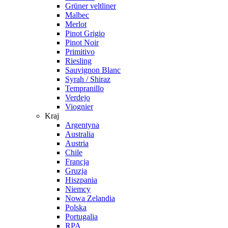
Grüner veltliner
Malbec
Merlot
Pinot Grigio
Pinot Noir
Primitivo
Riesling
Sauvignon Blanc
Syrah / Shiraz
Tempranillo
Verdejo
Viognier
Kraj
Argentyna
Australia
Austria
Chile
Francja
Gruzja
Hiszpania
Niemcy
Nowa Zelandia
Polska
Portugalia
RPA