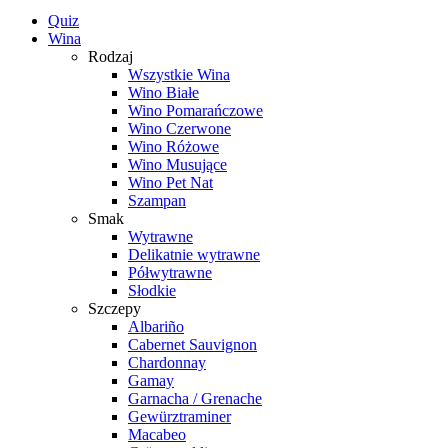
Quiz
Wina
Rodzaj
Wszystkie Wina
Wino Białe
Wino Pomarańczowe
Wino Czerwone
Wino Różowe
Wino Musujące
Wino Pet Nat
Szampan
Smak
Wytrawne
Delikatnie wytrawne
Półwytrawne
Słodkie
Szczepy
Albariño
Cabernet Sauvignon
Chardonnay
Gamay
Garnacha / Grenache
Gewürztraminer
Macabeo