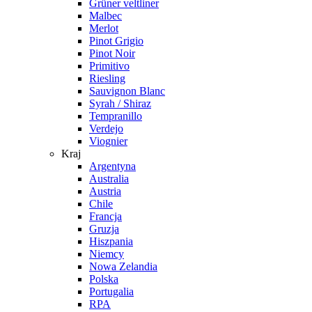
Grüner veltliner
Malbec
Merlot
Pinot Grigio
Pinot Noir
Primitivo
Riesling
Sauvignon Blanc
Syrah / Shiraz
Tempranillo
Verdejo
Viognier
Kraj
Argentyna
Australia
Austria
Chile
Francja
Gruzja
Hiszpania
Niemcy
Nowa Zelandia
Polska
Portugalia
RPA