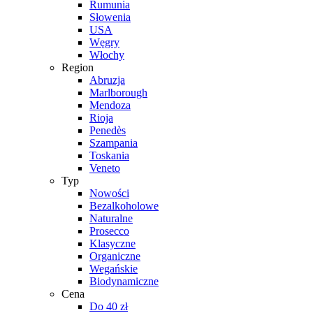
Rumunia
Słowenia
USA
Węgry
Włochy
Region
Abruzja
Marlborough
Mendoza
Rioja
Penedès
Szampania
Toskania
Veneto
Typ
Nowości
Bezalkoholowe
Naturalne
Prosecco
Klasyczne
Organiczne
Wegańskie
Biodynamiczne
Cena
Do 40 zł