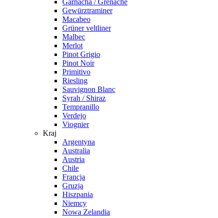
Garnacha / Grenache
Gewürztraminer
Macabeo
Grüner veltliner
Malbec
Merlot
Pinot Grigio
Pinot Noir
Primitivo
Riesling
Sauvignon Blanc
Syrah / Shiraz
Tempranillo
Verdejo
Viognier
Kraj
Argentyna
Australia
Austria
Chile
Francja
Gruzja
Hiszpania
Niemcy
Nowa Zelandia