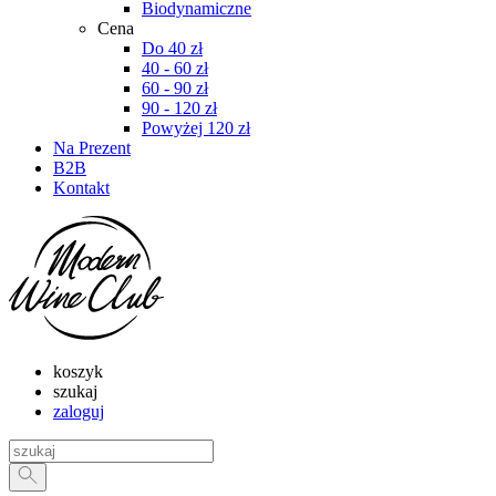
Biodynamiczne
Cena
Do 40 zł
40 - 60 zł
60 - 90 zł
90 - 120 zł
Powyżej 120 zł
Na Prezent
B2B
Kontakt
koszyk
szukaj
zaloguj