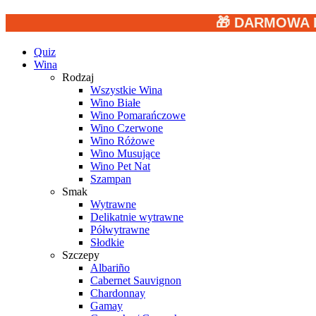
🎁 DARMOWA 
Quiz
Wina
Rodzaj
Wszystkie Wina
Wino Białe
Wino Pomarańczowe
Wino Czerwone
Wino Różowe
Wino Musujące
Wino Pet Nat
Szampan
Smak
Wytrawne
Delikatnie wytrawne
Półwytrawne
Słodkie
Szczepy
Albariño
Cabernet Sauvignon
Chardonnay
Gamay