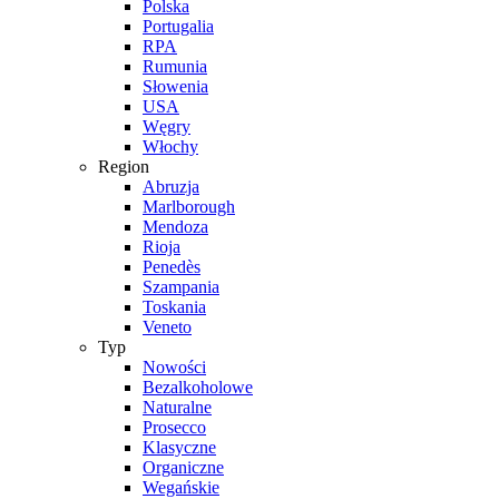
Polska
Portugalia
RPA
Rumunia
Słowenia
USA
Węgry
Włochy
Region
Abruzja
Marlborough
Mendoza
Rioja
Penedès
Szampania
Toskania
Veneto
Typ
Nowości
Bezalkoholowe
Naturalne
Prosecco
Klasyczne
Organiczne
Wegańskie