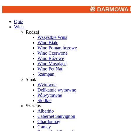
🎁 DARMOWA 
Quiz
Wina
Rodzaj
Wszystkie Wina
Wino Białe
Wino Pomarańczowe
Wino Czerwone
Wino Różowe
Wino Musujące
Wino Pet Nat
Szampan
Smak
Wytrawne
Delikatnie wytrawne
Półwytrawne
Słodkie
Szczepy
Albariño
Cabernet Sauvignon
Chardonnay
Gamay