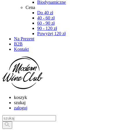
Biodynamiczne
Cena
Do 40 zł
40 - 60 zł
60 - 90 zł
90 - 120 zł
Powyżej 120 zł
Na Prezent
B2B
Kontakt
koszyk
szukaj
zaloguj