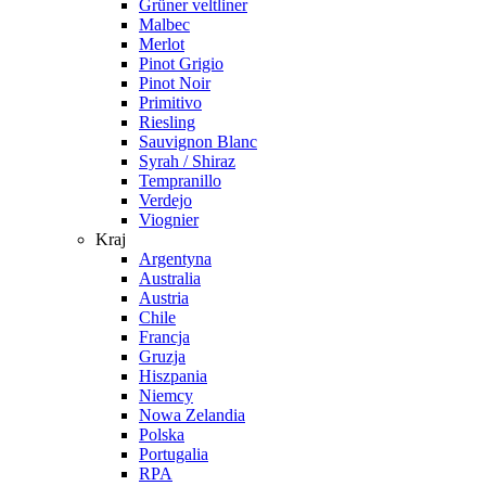
Grüner veltliner
Malbec
Merlot
Pinot Grigio
Pinot Noir
Primitivo
Riesling
Sauvignon Blanc
Syrah / Shiraz
Tempranillo
Verdejo
Viognier
Kraj
Argentyna
Australia
Austria
Chile
Francja
Gruzja
Hiszpania
Niemcy
Nowa Zelandia
Polska
Portugalia
RPA