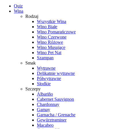
Quiz
Wina
Rodzaj
Wszystkie Wina
Wino Białe
Wino Pomarańczowe
Wino Czerwone
Wino Różowe
Wino Musujące
Wino Pet Nat
Szampan
Smak
Wytrawne
Delikatnie wytrawne
Półwytrawne
Słodkie
Szczepy
Albariño
Cabernet Sauvignon
Chardonnay
Gamay
Garnacha / Grenache
Gewürztraminer
Macabeo