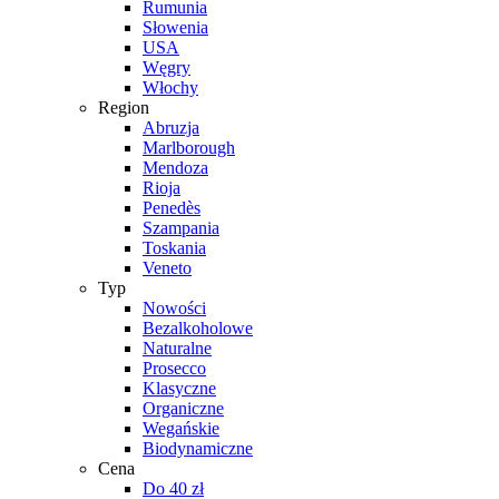
Rumunia
Słowenia
USA
Węgry
Włochy
Region
Abruzja
Marlborough
Mendoza
Rioja
Penedès
Szampania
Toskania
Veneto
Typ
Nowości
Bezalkoholowe
Naturalne
Prosecco
Klasyczne
Organiczne
Wegańskie
Biodynamiczne
Cena
Do 40 zł