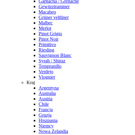
Garnacha / Grenache
Gewürztraminer
Macabeo
Grüner veltliner
Malbec
Merlot
Pinot Grigio
Pinot Noir
Primitivo
Riesling
Sauvignon Blanc
Syrah / Shiraz
Tempranillo
Verdejo
Viognier
Kraj
Argentyna
Australia
Austria
Chile
Francja
Gruzja
Hiszpania
Niemcy
Nowa Zelandia