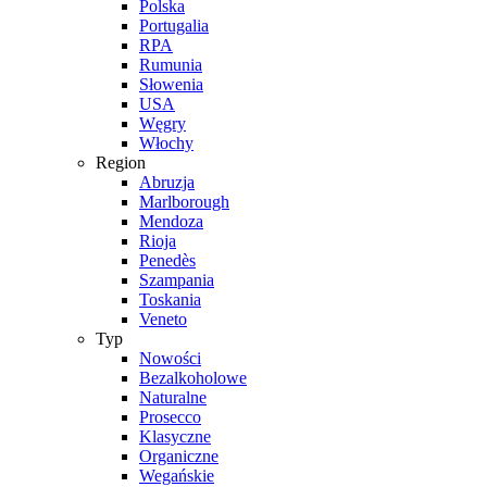
Polska
Portugalia
RPA
Rumunia
Słowenia
USA
Węgry
Włochy
Region
Abruzja
Marlborough
Mendoza
Rioja
Penedès
Szampania
Toskania
Veneto
Typ
Nowości
Bezalkoholowe
Naturalne
Prosecco
Klasyczne
Organiczne
Wegańskie