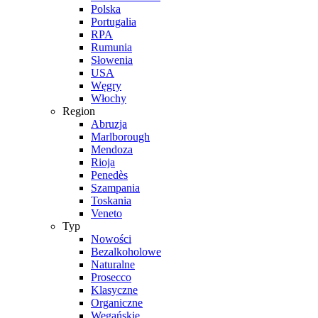
Polska
Portugalia
RPA
Rumunia
Słowenia
USA
Węgry
Włochy
Region
Abruzja
Marlborough
Mendoza
Rioja
Penedès
Szampania
Toskania
Veneto
Typ
Nowości
Bezalkoholowe
Naturalne
Prosecco
Klasyczne
Organiczne
Wegańskie