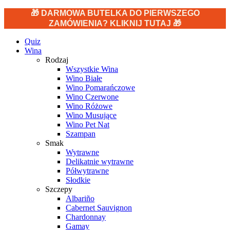
🎁 DARMOWA BUTELKA DO PIERWSZEGO
ZAMÓWIENIA? KLIKNIJ TUTAJ 🎁
Quiz
Wina
Rodzaj
Wszystkie Wina
Wino Białe
Wino Pomarańczowe
Wino Czerwone
Wino Różowe
Wino Musujące
Wino Pet Nat
Szampan
Smak
Wytrawne
Delikatnie wytrawne
Półwytrawne
Słodkie
Szczepy
Albariño
Cabernet Sauvignon
Chardonnay
Gamay