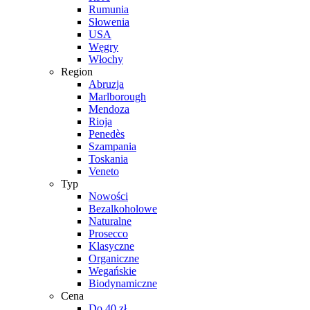
Rumunia
Słowenia
USA
Węgry
Włochy
Region
Abruzja
Marlborough
Mendoza
Rioja
Penedès
Szampania
Toskania
Veneto
Typ
Nowości
Bezalkoholowe
Naturalne
Prosecco
Klasyczne
Organiczne
Wegańskie
Biodynamiczne
Cena
Do 40 zł