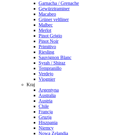
Garnacha / Grenache
Gewürztraminer
Macabeo
Grüner veltliner
Malbec
Merlot
Pinot Grigio
Pinot Noir
Primitivo
Riesling
Sauvignon Blanc
Syrah / Shiraz
Tempranillo
Verdejo
Viognier
Kraj
Argentyna
Australia
Austria
Chile
Francja
Gruzja
Hiszpania
Niemcy
Nowa Zelandia