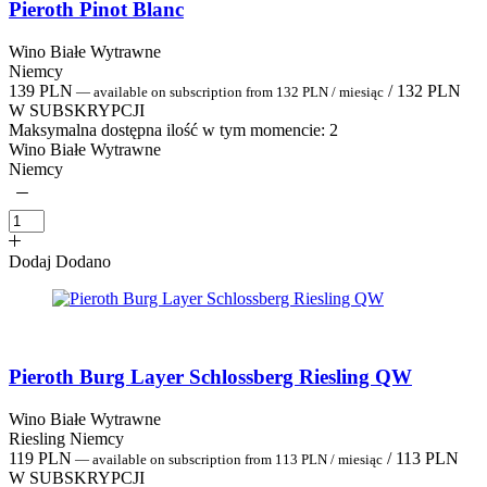
Pieroth Pinot Blanc
Wino Białe Wytrawne
Niemcy
139
PLN
/
132
PLN
—
available on subscription
from
132
PLN
/ miesiąc
W SUBSKRYPCJI
Maksymalna dostępna ilość w tym momencie:
2
Wino Białe Wytrawne
Niemcy
Dodaj
Dodano
Pieroth Burg Layer Schlossberg Riesling QW
Wino Białe Wytrawne
Riesling Niemcy
119
PLN
/
113
PLN
—
available on subscription
from
113
PLN
/ miesiąc
W SUBSKRYPCJI