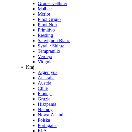
Grüner veltliner
Malbec
Merlot
Pinot Grigio
Pinot Noir
Primitivo
Riesling
Sauvignon Blanc
Syrah / Shiraz
Tempranillo
Verdejo
Viognier
Kraj
Argentyna
Australia
Austria
Chile
Francja
Gruzja
Hiszpania
Niemcy
Nowa Zelandia
Polska
Portugalia
RPA