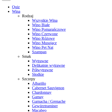
Quiz
Wina
Rodzaj
Wszystkie Wina
Wino Białe
Wino Pomarańczowe
Wino Czerwone
Wino Różowe
Wino Musujące
Wino Pet Nat
Szampan
Smak
Wytrawne
Delikatnie wytrawne
Półwytrawne
Słodkie
Szczepy
Albariño
Cabernet Sauvignon
Chardonnay
Gamay
Garnacha / Grenache
Gewürztraminer
Macabeo