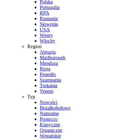
Polska
Portugalia
RPA
Rumunia
Słowenia
USA
Węgry
Włochy
Region
Abruzja
Marlborough
Mendoza
Rioja
Penedès
Szampania
Toskania
Veneto
Typ
Nowości
Bezalkoholowe
Naturalne
Prosecco
Klasyczne
Organiczne
Wegańskie