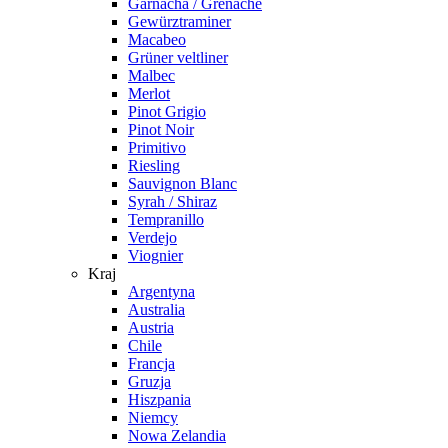
Garnacha / Grenache
Gewürztraminer
Macabeo
Grüner veltliner
Malbec
Merlot
Pinot Grigio
Pinot Noir
Primitivo
Riesling
Sauvignon Blanc
Syrah / Shiraz
Tempranillo
Verdejo
Viognier
Kraj
Argentyna
Australia
Austria
Chile
Francja
Gruzja
Hiszpania
Niemcy
Nowa Zelandia