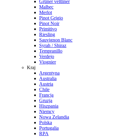
Grüner veltliner
Malbec
Merlot
Pinot Grigio
Pinot Noir
Primitivo
Riesling
Sauvignon Blanc
Syrah / Shiraz
Tempranillo
Verdejo
Viognier
Kraj
Argentyna
Australia
Austria
Chile
Francja
Gruzja
Hiszpania
Niemcy
Nowa Zelandia
Polska
Portugalia
RPA