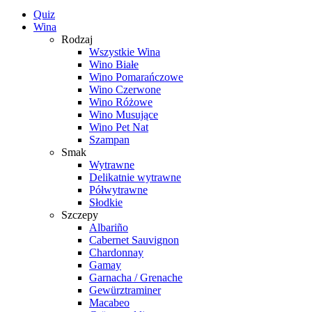
Quiz
Wina
Rodzaj
Wszystkie Wina
Wino Białe
Wino Pomarańczowe
Wino Czerwone
Wino Różowe
Wino Musujące
Wino Pet Nat
Szampan
Smak
Wytrawne
Delikatnie wytrawne
Półwytrawne
Słodkie
Szczepy
Albariño
Cabernet Sauvignon
Chardonnay
Gamay
Garnacha / Grenache
Gewürztraminer
Macabeo