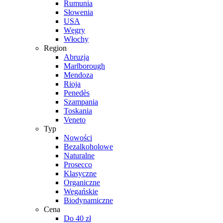
Rumunia
Słowenia
USA
Węgry
Włochy
Region
Abruzja
Marlborough
Mendoza
Rioja
Penedès
Szampania
Toskania
Veneto
Typ
Nowości
Bezalkoholowe
Naturalne
Prosecco
Klasyczne
Organiczne
Wegańskie
Biodynamiczne
Cena
Do 40 zł