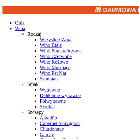
🎁 DARMOWA 
Quiz
Wina
Rodzaj
Wszystkie Wina
Wino Białe
Wino Pomarańczowe
Wino Czerwone
Wino Różowe
Wino Musujące
Wino Pet Nat
Szampan
Smak
Wytrawne
Delikatnie wytrawne
Półwytrawne
Słodkie
Szczepy
Albariño
Cabernet Sauvignon
Chardonnay
Gamay