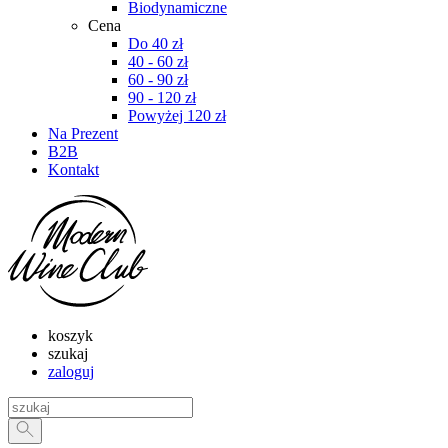
Biodynamiczne
Cena
Do 40 zł
40 - 60 zł
60 - 90 zł
90 - 120 zł
Powyżej 120 zł
Na Prezent
B2B
Kontakt
koszyk
szukaj
zaloguj