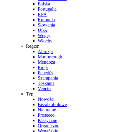
Polska
Portugalia
RPA
Rumunia
Słowenia
USA
Węgry
Włochy
Region
Abruzja
Marlborough
Mendoza
Rioja
Penedès
Szampania
Toskania
Veneto
Typ
Nowości
Bezalkoholowe
Naturalne
Prosecco
Klasyczne
Organiczne
Wegańskie