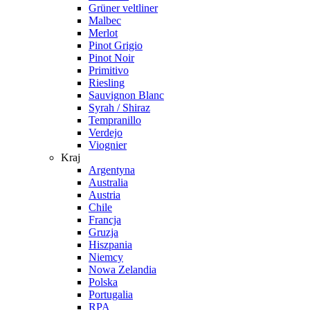
Grüner veltliner
Malbec
Merlot
Pinot Grigio
Pinot Noir
Primitivo
Riesling
Sauvignon Blanc
Syrah / Shiraz
Tempranillo
Verdejo
Viognier
Kraj
Argentyna
Australia
Austria
Chile
Francja
Gruzja
Hiszpania
Niemcy
Nowa Zelandia
Polska
Portugalia
RPA