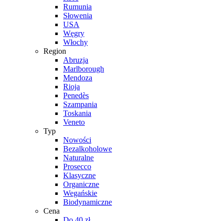
Rumunia
Słowenia
USA
Węgry
Włochy
Region
Abruzja
Marlborough
Mendoza
Rioja
Penedès
Szampania
Toskania
Veneto
Typ
Nowości
Bezalkoholowe
Naturalne
Prosecco
Klasyczne
Organiczne
Wegańskie
Biodynamiczne
Cena
Do 40 zł