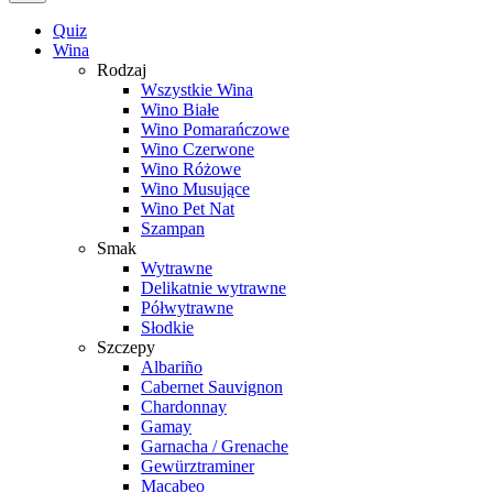
Quiz
Wina
Rodzaj
Wszystkie Wina
Wino Białe
Wino Pomarańczowe
Wino Czerwone
Wino Różowe
Wino Musujące
Wino Pet Nat
Szampan
Smak
Wytrawne
Delikatnie wytrawne
Półwytrawne
Słodkie
Szczepy
Albariño
Cabernet Sauvignon
Chardonnay
Gamay
Garnacha / Grenache
Gewürztraminer
Macabeo