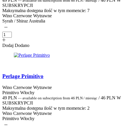
49
PLN
/
46
PLN
W
—
available on subscription
from
46
PLN
/ miesiąc
SUBSKRYPCJI
Maksymalna dostępna ilość w tym momencie:
7
Wino Czerwone Wytrawne
Syrah / Shiraz Australia
Dodaj
Dodano
Perlage Primitivo
Wino Czerwone Wytrawne
Primitivo Włochy
49
PLN
/
46
PLN
W
—
available on subscription
from
46
PLN
/ miesiąc
SUBSKRYPCJI
Maksymalna dostępna ilość w tym momencie:
2
Wino Czerwone Wytrawne
Primitivo Włochy