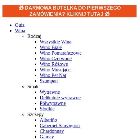
🎁 DARMOWA BUTELKA DO PIERWSZEGO
ZAMÓWIENIA? KLIKNIJ TUTAJ 🎁
Quiz
Wina
Rodzaj
Wszystkie Wina
Wino Białe
Wino Pomarańczowe
Wino Czerwone
Wino Różowe
Wino Musujące
Wino Pet Nat
Szampan
Smak
Wytrawne
Delikatnie wytrawne
Półwytrawne
Słodkie
Szczepy
Albariño
Cabernet Sauvignon
Chardonnay
Gamay