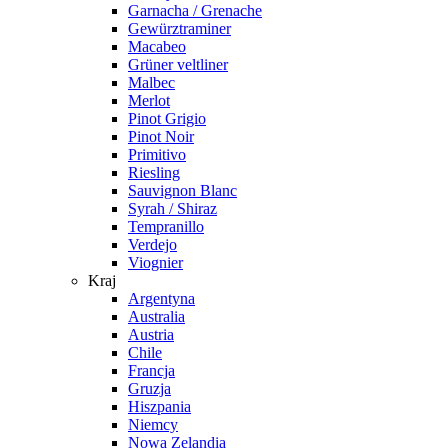
Garnacha / Grenache
Gewürztraminer
Macabeo
Grüner veltliner
Malbec
Merlot
Pinot Grigio
Pinot Noir
Primitivo
Riesling
Sauvignon Blanc
Syrah / Shiraz
Tempranillo
Verdejo
Viognier
Kraj
Argentyna
Australia
Austria
Chile
Francja
Gruzja
Hiszpania
Niemcy
Nowa Zelandia