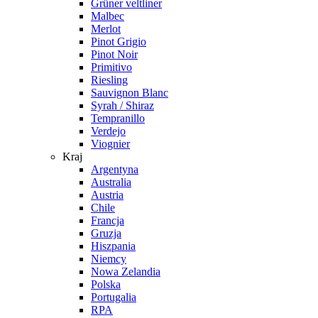
Grüner veltliner
Malbec
Merlot
Pinot Grigio
Pinot Noir
Primitivo
Riesling
Sauvignon Blanc
Syrah / Shiraz
Tempranillo
Verdejo
Viognier
Kraj
Argentyna
Australia
Austria
Chile
Francja
Gruzja
Hiszpania
Niemcy
Nowa Zelandia
Polska
Portugalia
RPA