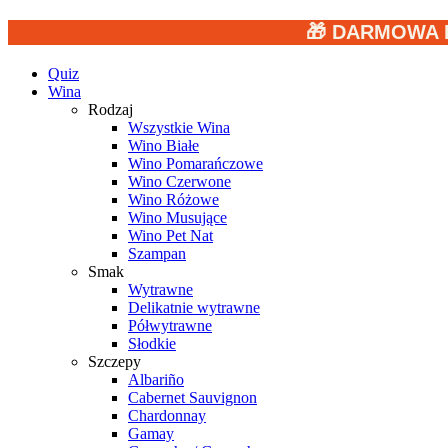
🎁 DARMOWA 
Quiz
Wina
Rodzaj
Wszystkie Wina
Wino Białe
Wino Pomarańczowe
Wino Czerwone
Wino Różowe
Wino Musujące
Wino Pet Nat
Szampan
Smak
Wytrawne
Delikatnie wytrawne
Półwytrawne
Słodkie
Szczepy
Albariño
Cabernet Sauvignon
Chardonnay
Gamay