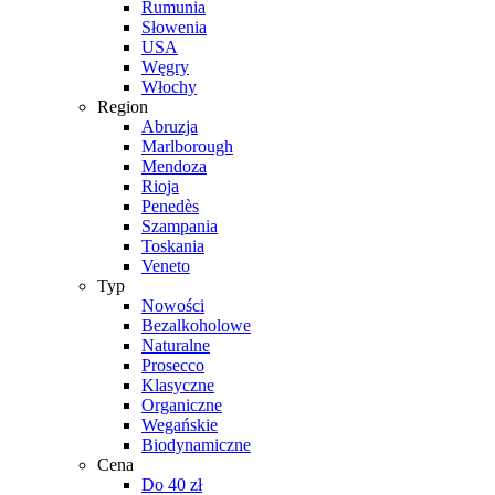
Rumunia
Słowenia
USA
Węgry
Włochy
Region
Abruzja
Marlborough
Mendoza
Rioja
Penedès
Szampania
Toskania
Veneto
Typ
Nowości
Bezalkoholowe
Naturalne
Prosecco
Klasyczne
Organiczne
Wegańskie
Biodynamiczne
Cena
Do 40 zł