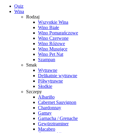
Quiz
Wina
Rodzaj
Wszystkie Wina
Wino Białe
Wino Pomarańczowe
Wino Czerwone
Wino Różowe
Wino Musujące
Wino Pet Nat
Szampan
Smak
Wytrawne
Delikatnie wytrawne
Półwytrawne
Słodkie
Szczepy
Albariño
Cabernet Sauvignon
Chardonnay
Gamay
Garnacha / Grenache
Gewürztraminer
Macabeo