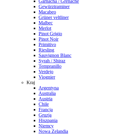
Garnacha / Grenache
Gewürztraminer
Macabeo
Grüner veltliner
Malbec
Merlot
Pinot Grigio
Pinot Noir
Primitivo
Riesling
Sauvignon Blanc
Syrah / Shiraz
Tempranillo
Verdejo
Viognier
Kraj
Argentyna
Australia
Austria
Chile
Francja
Gruzja
Hiszpania
Niemcy
Nowa Zelandia