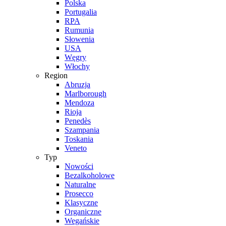
Polska
Portugalia
RPA
Rumunia
Słowenia
USA
Węgry
Włochy
Region
Abruzja
Marlborough
Mendoza
Rioja
Penedès
Szampania
Toskania
Veneto
Typ
Nowości
Bezalkoholowe
Naturalne
Prosecco
Klasyczne
Organiczne
Wegańskie