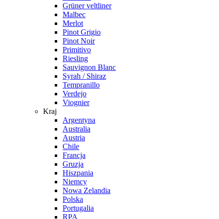
Grüner veltliner
Malbec
Merlot
Pinot Grigio
Pinot Noir
Primitivo
Riesling
Sauvignon Blanc
Syrah / Shiraz
Tempranillo
Verdejo
Viognier
Kraj
Argentyna
Australia
Austria
Chile
Francja
Gruzja
Hiszpania
Niemcy
Nowa Zelandia
Polska
Portugalia
RPA