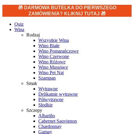
🎁 DARMOWA BUTELKA DO PIERWSZEGO
ZAMÓWIENIA? KLIKNIJ TUTAJ 🎁
Quiz
Wina
Rodzaj
Wszystkie Wina
Wino Białe
Wino Pomarańczowe
Wino Czerwone
Wino Różowe
Wino Musujące
Wino Pet Nat
Szampan
Smak
Wytrawne
Delikatnie wytrawne
Półwytrawne
Słodkie
Szczepy
Albariño
Cabernet Sauvignon
Chardonnay
Gamay