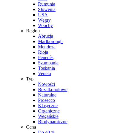
Rumunia
Słowenia
USA
Węgry
Włochy
Region
Abruzja
Marlborough
Mendoza
Rioja
Penedès
Szampania
Toskania
Veneto
Typ
Nowości
Bezalkoholowe
Naturalne
Prosecco
Klasyczne
Organiczne
Wegańskie
Biodynamiczne
Cena
Do 40 zł