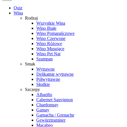
Quiz
Wina
Rodzaj
Wszystkie Wina
Wino Białe
Wino Pomarańczowe
Wino Czerwone
Wino Różowe
Wino Musujące
Wino Pet Nat
Szampan
Smak
Wytrawne
Delikatnie wytrawne
Półwytrawne
Słodkie
Szczepy
Albariño
Cabernet Sauvignon
Chardonnay
Gamay
Garnacha / Grenache
Gewürztraminer
Macabeo