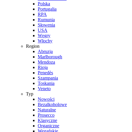
Polska
Portugalia
RPA
Rumunia
Słowenia
USA
Węgry
Włochy
Region
Abruzja
Marlborough
Mendoza
Rioja
Penedès
Szampania
Toskania
Veneto
Typ
Nowości
Bezalkoholowe
Naturalne
Prosecco
Klasyczne
Organiczne
Wegańskie