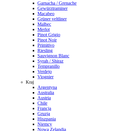
Garnacha / Grenache
Gewürztraminer
Macabeo
Grüner veltliner
Malbec
Merlot
Pinot Grigio
Pinot Noir
Primitivo
Riesling
Sauvignon Blanc
Syrah / Shiraz
Tempranillo
Verdejo
Viognier
Kraj
Argentyna
Australia
Austria
Chile
Francja
Gruzja
Hiszpania
Niemcy
Nowa Zelandia