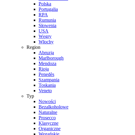
Polska
Portugalia
RPA
Rumunia
Słowenia
USA
Węgry
Włochy
Region
Abruzja
Marlborough
Mendoza
Rioja
Penedès
Szampania
Toskania
Veneto
Typ
Nowości
Bezalkoholowe
Naturalne
Prosecco
Klasyczne
Organiczne
Wegańskie