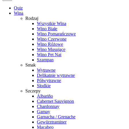
Quiz
Wina
Rodzaj
Wszystkie Wina
Wino Białe
Wino Pomarańczowe
Wino Czerwone
Wino Różowe
Wino Musujące
Wino Pet Nat
Szampan
Smak
Wytrawne
Delikatnie wytrawne
Półwytrawne
Słodkie
Szczepy
Albariño
Cabernet Sauvignon
Chardonnay
Gamay
Garnacha / Grenache
Gewürztraminer
Macabeo