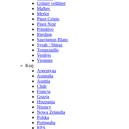
Grüner veltliner
Malbec
Merlot
Pinot Grigio
Pinot Noir
Primitivo
Riesling
Sauvignon Blanc
Syrah / Shiraz
Tempranillo
Verdejo
Viognier
Kraj
Argentyna
Australia
Austria
Chile
Francja
Gruzja
Hiszpania
Niemcy
Nowa Zelandia
Polska
Portugalia
RPA