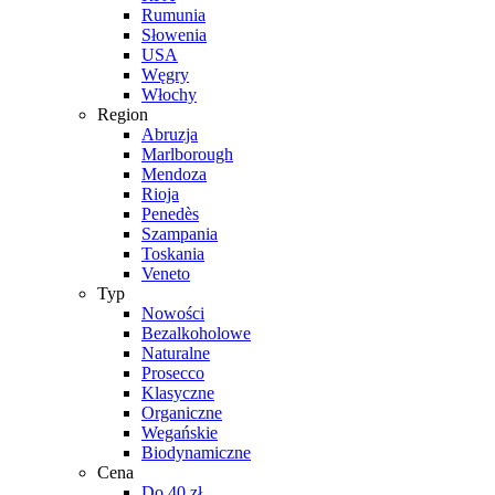
Rumunia
Słowenia
USA
Węgry
Włochy
Region
Abruzja
Marlborough
Mendoza
Rioja
Penedès
Szampania
Toskania
Veneto
Typ
Nowości
Bezalkoholowe
Naturalne
Prosecco
Klasyczne
Organiczne
Wegańskie
Biodynamiczne
Cena
Do 40 zł