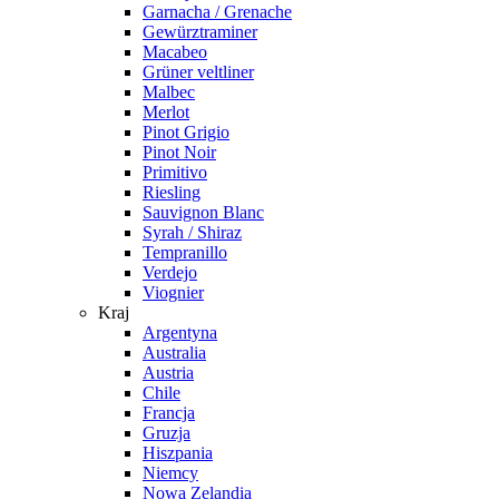
Garnacha / Grenache
Gewürztraminer
Macabeo
Grüner veltliner
Malbec
Merlot
Pinot Grigio
Pinot Noir
Primitivo
Riesling
Sauvignon Blanc
Syrah / Shiraz
Tempranillo
Verdejo
Viognier
Kraj
Argentyna
Australia
Austria
Chile
Francja
Gruzja
Hiszpania
Niemcy
Nowa Zelandia