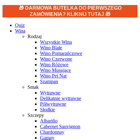
🎁 DARMOWA BUTELKA DO PIERWSZEGO
ZAMÓWIENIA? KLIKNIJ TUTAJ 🎁
Quiz
Wina
Rodzaj
Wszystkie Wina
Wino Białe
Wino Pomarańczowe
Wino Czerwone
Wino Różowe
Wino Musujące
Wino Pet Nat
Szampan
Smak
Wytrawne
Delikatnie wytrawne
Półwytrawne
Słodkie
Szczepy
Albariño
Cabernet Sauvignon
Chardonnay
Gamay