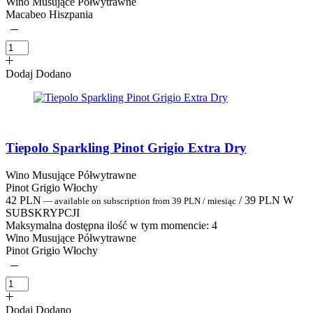
Wino Musujące Półwytrawne
Macabeo Hiszpania
Dodaj
Dodano
Tiepolo Sparkling Pinot Grigio Extra Dry
Wino Musujące Półwytrawne
Pinot Grigio Włochy
42
PLN
/
39
PLN
W
—
available on subscription
from
39
PLN
/ miesiąc
SUBSKRYPCJI
Maksymalna dostępna ilość w tym momencie:
4
Wino Musujące Półwytrawne
Pinot Grigio Włochy
Dodaj
Dodano