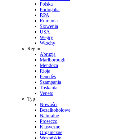
Polska
Portugalia
RPA
Rumunia
Słowenia
USA
Węgry
Włochy
Region
Abruzja
Marlborough
Mendoza
Rioja
Penedès
Szampania
Toskania
Veneto
Typ
Nowości
Bezalkoholowe
Naturalne
Prosecco
Klasyczne
Organiczne
Wegańskie