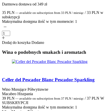
Darmowa dostawa od 349 zł
35
PLN
/
33
PLN
w
—
available on subscription
from
33
PLN
/ miesiąc
subskrypcji
Maksymalna dostępna ilość w tym momencie:
1
Dodaj do koszyka
Dodano
Wina o podobnych smakach i aromatach
Celler del Pescador Blanc Pescador Sparkling
Wino Musujące Półwytrawne
Macabeo Hiszpania
39
PLN
/
37
PLN
W
—
available on subscription
from
37
PLN
/ miesiąc
SUBSKRYPCJI
Maksymalna dostępna ilość w tym momencie:
1