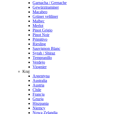
Garnacha / Grenache
Gewürztraminer
Macabeo
Grüner veltliner
Malbec
Merlot
Pinot Grigio
Pinot Noir
Primitivo
Riesling
Sauvignon Blanc
Syrah / Shiraz
Tempranillo
Verdejo
Viognier
Kraj
Argentyna
Australia
Austria
Chile
Francja
Gruzja
Hiszpania
Niemcy
Nowa Zelandia