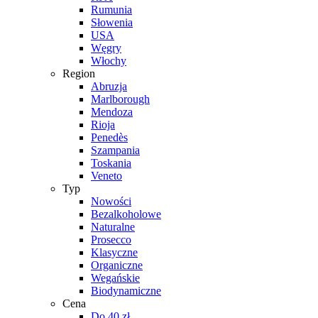
Rumunia
Słowenia
USA
Węgry
Włochy
Region
Abruzja
Marlborough
Mendoza
Rioja
Penedès
Szampania
Toskania
Veneto
Typ
Nowości
Bezalkoholowe
Naturalne
Prosecco
Klasyczne
Organiczne
Wegańskie
Biodynamiczne
Cena
Do 40 zł