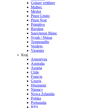
Grüner veltliner
Malbec
Merlot
Pinot Grigio
Pinot Noir
Primitivo
Riesling
Sauvignon Blanc
Syrah / Shiraz
Tempranillo
Verdejo
Viognier
Kraj
Argentyna
Australia
Austria
Chile
Francja
Gruzja
Hiszpania
Niemcy
Nowa Zelandia
Polska
Portugalia
RPA