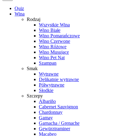
Quiz
Wina
Rodzaj
Wszystkie Wina
Wino Białe
Wino Pomarańczowe
Wino Czerwone
Wino Różowe
Wino Musujące
Wino Pet Nat
Szampan
Smak
Wytrawne
Delikatnie wytrawne
Półwytrawne
Słodkie
Szczepy
Albariño
Cabernet Sauvignon
Chardonnay
Gamay
Garnacha / Grenache
Gewürztraminer
Macabeo