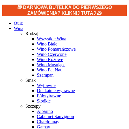
🎁 DARMOWA BUTELKA DO PIERWSZEGO
ZAMÓWIENIA? KLIKNIJ TUTAJ 🎁
Quiz
Wina
Rodzaj
Wszystkie Wina
Wino Białe
Wino Pomarańczowe
Wino Czerwone
Wino Różowe
Wino Musujące
Wino Pet Nat
Szampan
Smak
Wytrawne
Delikatnie wytrawne
Półwytrawne
Słodkie
Szczepy
Albariño
Cabernet Sauvignon
Chardonnay
Gamay