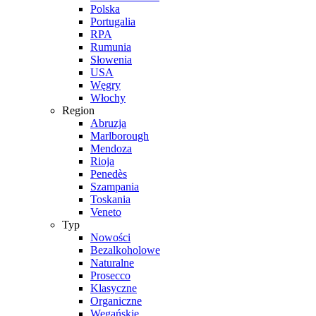
Polska
Portugalia
RPA
Rumunia
Słowenia
USA
Węgry
Włochy
Region
Abruzja
Marlborough
Mendoza
Rioja
Penedès
Szampania
Toskania
Veneto
Typ
Nowości
Bezalkoholowe
Naturalne
Prosecco
Klasyczne
Organiczne
Wegańskie