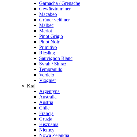
Garnacha / Grenache
Gewürztraminer
Macabeo
Grüner veltliner
Malbec
Merlot
Pinot Grigio
Pinot Noir
Primitivo
Riesling
Sauvignon Blanc
Syrah / Shiraz
Tempranillo
Verdejo
Viognier
Kraj
Argentyna
Australia
Austria
Chile
Francja
Gruzja
Hiszpania
Niemcy
Nowa Zelandia