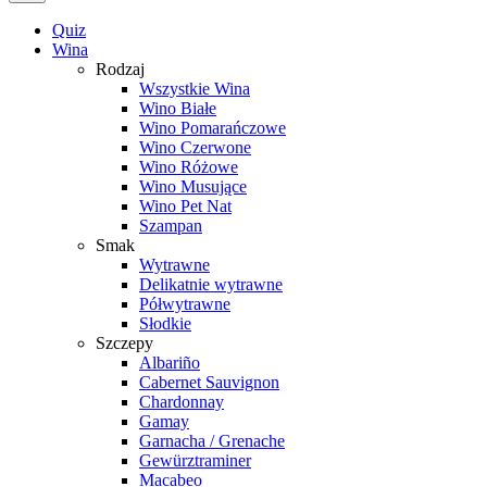
Quiz
Wina
Rodzaj
Wszystkie Wina
Wino Białe
Wino Pomarańczowe
Wino Czerwone
Wino Różowe
Wino Musujące
Wino Pet Nat
Szampan
Smak
Wytrawne
Delikatnie wytrawne
Półwytrawne
Słodkie
Szczepy
Albariño
Cabernet Sauvignon
Chardonnay
Gamay
Garnacha / Grenache
Gewürztraminer
Macabeo