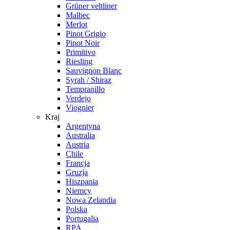
Grüner veltliner
Malbec
Merlot
Pinot Grigio
Pinot Noir
Primitivo
Riesling
Sauvignon Blanc
Syrah / Shiraz
Tempranillo
Verdejo
Viognier
Kraj
Argentyna
Australia
Austria
Chile
Francja
Gruzja
Hiszpania
Niemcy
Nowa Zelandia
Polska
Portugalia
RPA