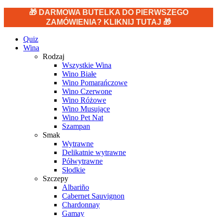
🎁 DARMOWA BUTELKA DO PIERWSZEGO
ZAMÓWIENIA? KLIKNIJ TUTAJ 🎁
Quiz
Wina
Rodzaj
Wszystkie Wina
Wino Białe
Wino Pomarańczowe
Wino Czerwone
Wino Różowe
Wino Musujące
Wino Pet Nat
Szampan
Smak
Wytrawne
Delikatnie wytrawne
Półwytrawne
Słodkie
Szczepy
Albariño
Cabernet Sauvignon
Chardonnay
Gamay