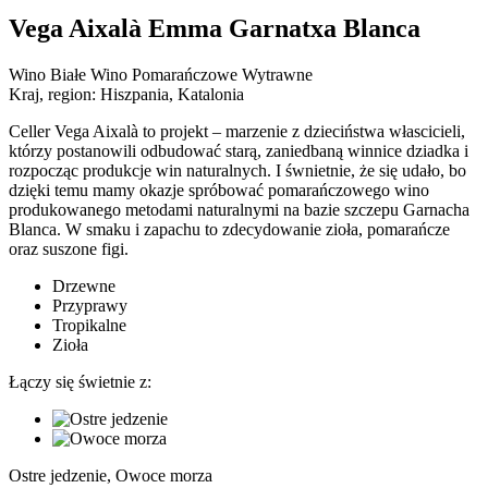
Vega Aixalà Emma Garnatxa Blanca
Wino Białe Wino Pomarańczowe Wytrawne
Kraj, region:
Hiszpania, Katalonia
Celler Vega Aixalà to projekt – marzenie z dzieciństwa włascicieli,
którzy postanowili odbudować starą, zaniedbaną winnice dziadka i
rozpocząc produkcje win naturalnych. I śwnietnie, że się udało, bo
dzięki temu mamy okazje spróbować pomarańczowego wino
produkowanego metodami naturalnymi na bazie szczepu Garnacha
Blanca. W smaku i zapachu to zdecydowanie zioła, pomarańcze
oraz suszone figi.
Drzewne
Przyprawy
Tropikalne
Zioła
Łączy się świetnie z:
Ostre jedzenie, Owoce morza