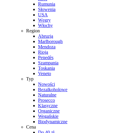
Rumunia
Słowenia
USA
Węgry
Włochy
Region
Abruzja
Marlborough
Mendoza
Rioja
Penedès
Szampania
Toskania
Veneto
Typ
Nowości
Bezalkoholowe
Naturalne
Prosecco
Klasyczne
Organiczne
Wegańskie
Biodynamiczne
Cena
Do 40 zł