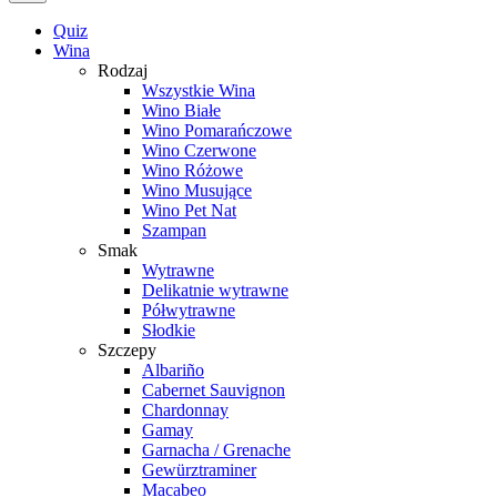
Quiz
Wina
Rodzaj
Wszystkie Wina
Wino Białe
Wino Pomarańczowe
Wino Czerwone
Wino Różowe
Wino Musujące
Wino Pet Nat
Szampan
Smak
Wytrawne
Delikatnie wytrawne
Półwytrawne
Słodkie
Szczepy
Albariño
Cabernet Sauvignon
Chardonnay
Gamay
Garnacha / Grenache
Gewürztraminer
Macabeo