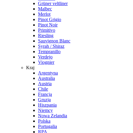
Grüner veltliner
Malbec
Merlot
Pinot Grigio
Pinot Noir
Primitivo
Riesling
Sauvignon Blanc
Syrah / Shiraz
Tempranillo
Verdejo
Viognier
Kraj
Argentyna
Australia
Austria
Chile
Francja
Gruzja
Hiszpania
Niemcy
Nowa Zelandia
Polska
Portugalia
RPA