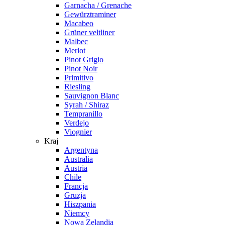
Garnacha / Grenache
Gewürztraminer
Macabeo
Grüner veltliner
Malbec
Merlot
Pinot Grigio
Pinot Noir
Primitivo
Riesling
Sauvignon Blanc
Syrah / Shiraz
Tempranillo
Verdejo
Viognier
Kraj
Argentyna
Australia
Austria
Chile
Francja
Gruzja
Hiszpania
Niemcy
Nowa Zelandia