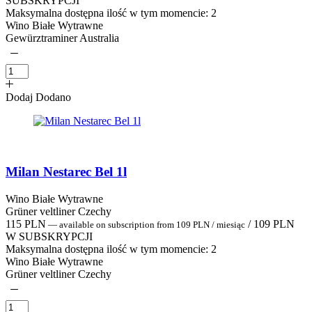
SUBSKRYPCJI
Maksymalna dostępna ilość w tym momencie:
2
Wino Białe Wytrawne
Gewürztraminer Australia
Dodaj
Dodano
Milan Nestarec Bel 1l
Wino Białe Wytrawne
Grüner veltliner Czechy
115
PLN
/
109
PLN
—
available on subscription
from
109
PLN
/ miesiąc
W SUBSKRYPCJI
Maksymalna dostępna ilość w tym momencie:
2
Wino Białe Wytrawne
Grüner veltliner Czechy