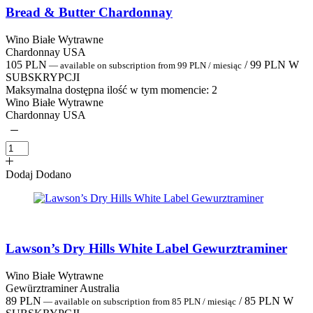
Bread & Butter Chardonnay
Wino Białe Wytrawne
Chardonnay USA
105
PLN
/
99
PLN
W
—
available on subscription
from
99
PLN
/ miesiąc
SUBSKRYPCJI
Maksymalna dostępna ilość w tym momencie:
2
Wino Białe Wytrawne
Chardonnay USA
Dodaj
Dodano
Lawson’s Dry Hills White Label Gewurztraminer
Wino Białe Wytrawne
Gewürztraminer Australia
89
PLN
/
85
PLN
W
—
available on subscription
from
85
PLN
/ miesiąc