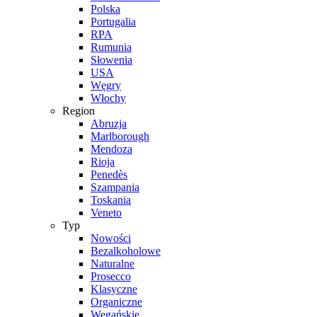
Polska
Portugalia
RPA
Rumunia
Słowenia
USA
Węgry
Włochy
Region
Abruzja
Marlborough
Mendoza
Rioja
Penedès
Szampania
Toskania
Veneto
Typ
Nowości
Bezalkoholowe
Naturalne
Prosecco
Klasyczne
Organiczne
Wegańskie