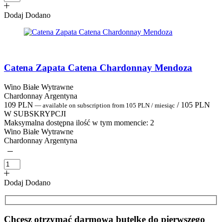
Dodaj
Dodano
Catena Zapata Catena Chardonnay Mendoza
Wino Białe Wytrawne
Chardonnay Argentyna
109
PLN
/
105
PLN
—
available on subscription
from
105
PLN
/ miesiąc
W SUBSKRYPCJI
Maksymalna dostępna ilość w tym momencie:
2
Wino Białe Wytrawne
Chardonnay Argentyna
Dodaj
Dodano
Chcesz otrzymać darmową butelkę do pierwszego