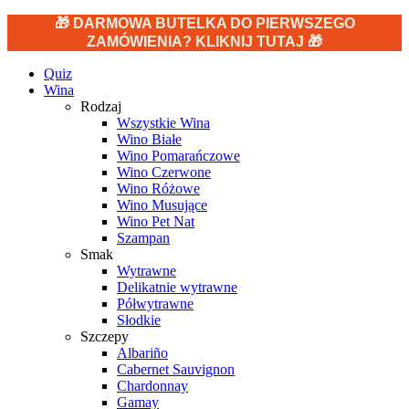
🎁 DARMOWA BUTELKA DO PIERWSZEGO
ZAMÓWIENIA? KLIKNIJ TUTAJ 🎁
Quiz
Wina
Rodzaj
Wszystkie Wina
Wino Białe
Wino Pomarańczowe
Wino Czerwone
Wino Różowe
Wino Musujące
Wino Pet Nat
Szampan
Smak
Wytrawne
Delikatnie wytrawne
Półwytrawne
Słodkie
Szczepy
Albariño
Cabernet Sauvignon
Chardonnay
Gamay