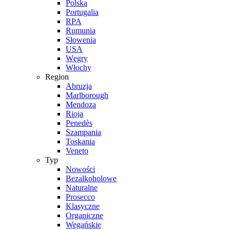
Polska
Portugalia
RPA
Rumunia
Słowenia
USA
Węgry
Włochy
Region
Abruzja
Marlborough
Mendoza
Rioja
Penedès
Szampania
Toskania
Veneto
Typ
Nowości
Bezalkoholowe
Naturalne
Prosecco
Klasyczne
Organiczne
Wegańskie