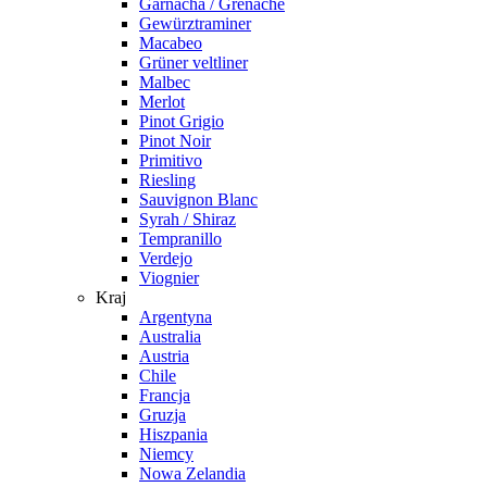
Garnacha / Grenache
Gewürztraminer
Macabeo
Grüner veltliner
Malbec
Merlot
Pinot Grigio
Pinot Noir
Primitivo
Riesling
Sauvignon Blanc
Syrah / Shiraz
Tempranillo
Verdejo
Viognier
Kraj
Argentyna
Australia
Austria
Chile
Francja
Gruzja
Hiszpania
Niemcy
Nowa Zelandia