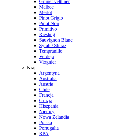
Grüner veltliner
Malbec
Merlot
Pinot Grigio
Pinot Noir
Primitivo
Riesling
Sauvignon Blanc
Syrah / Shiraz
Tempranillo
Verdejo
Viognier
Kraj
Argentyna
Australia
Austria
Chile
Francja
Gruzja
Hiszpania
Niemcy
Nowa Zelandia
Polska
Portugalia
RPA