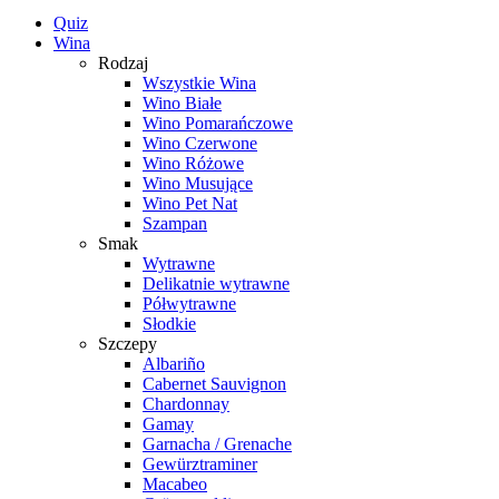
Quiz
Wina
Rodzaj
Wszystkie Wina
Wino Białe
Wino Pomarańczowe
Wino Czerwone
Wino Różowe
Wino Musujące
Wino Pet Nat
Szampan
Smak
Wytrawne
Delikatnie wytrawne
Półwytrawne
Słodkie
Szczepy
Albariño
Cabernet Sauvignon
Chardonnay
Gamay
Garnacha / Grenache
Gewürztraminer
Macabeo