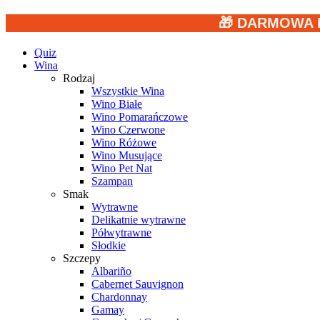
🎁 DARMOWA 
Quiz
Wina
Rodzaj
Wszystkie Wina
Wino Białe
Wino Pomarańczowe
Wino Czerwone
Wino Różowe
Wino Musujące
Wino Pet Nat
Szampan
Smak
Wytrawne
Delikatnie wytrawne
Półwytrawne
Słodkie
Szczepy
Albariño
Cabernet Sauvignon
Chardonnay
Gamay