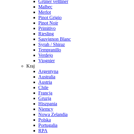
Grüner veltliner
Malbec
Merlot
Pinot Grigio
Pinot Noir
Primitivo
Riesling
Sauvignon Blanc
Syrah / Shiraz
Tempranillo
Verdejo
Viognier
Kraj
Argentyna
Australia
Austria
Chile
Francja
Gruzja
Hiszpania
Niemcy
Nowa Zelandia
Polska
Portugalia
RPA