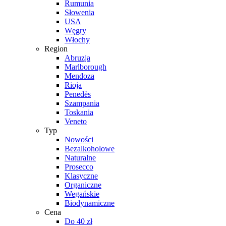
Rumunia
Słowenia
USA
Węgry
Włochy
Region
Abruzja
Marlborough
Mendoza
Rioja
Penedès
Szampania
Toskania
Veneto
Typ
Nowości
Bezalkoholowe
Naturalne
Prosecco
Klasyczne
Organiczne
Wegańskie
Biodynamiczne
Cena
Do 40 zł