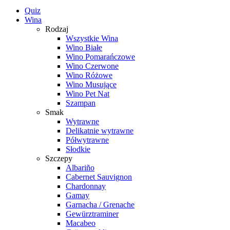
Quiz
Wina
Rodzaj
Wszystkie Wina
Wino Białe
Wino Pomarańczowe
Wino Czerwone
Wino Różowe
Wino Musujące
Wino Pet Nat
Szampan
Smak
Wytrawne
Delikatnie wytrawne
Półwytrawne
Słodkie
Szczepy
Albariño
Cabernet Sauvignon
Chardonnay
Gamay
Garnacha / Grenache
Gewürztraminer
Macabeo