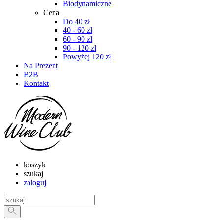
Biodynamiczne
Cena
Do 40 zł
40 - 60 zł
60 - 90 zł
90 - 120 zł
Powyżej 120 zł
Na Prezent
B2B
Kontakt
koszyk
szukaj
zaloguj