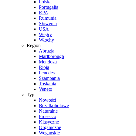
Polska
Portugalia
RPA
Rumunia
Słowenia
USA
Węgry
Włochy
Region
Abruzja
Marlborough
Mendoza
Rioja
Penedès
Szampania
Toskania
Veneto
Typ
Nowości
Bezalkoholowe
Naturalne
Prosecco
Klasyczne
Organiczne
Wegańskie