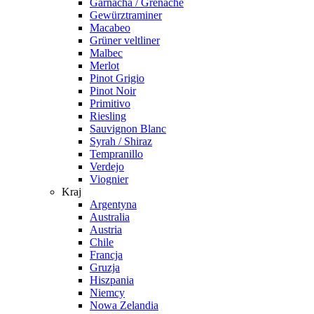
Garnacha / Grenache
Gewürztraminer
Macabeo
Grüner veltliner
Malbec
Merlot
Pinot Grigio
Pinot Noir
Primitivo
Riesling
Sauvignon Blanc
Syrah / Shiraz
Tempranillo
Verdejo
Viognier
Kraj
Argentyna
Australia
Austria
Chile
Francja
Gruzja
Hiszpania
Niemcy
Nowa Zelandia