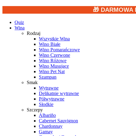
🎁 DARMOWA 
Quiz
Wina
Rodzaj
Wszystkie Wina
Wino Białe
Wino Pomarańczowe
Wino Czerwone
Wino Różowe
Wino Musujące
Wino Pet Nat
Szampan
Smak
Wytrawne
Delikatnie wytrawne
Półwytrawne
Słodkie
Szczepy
Albariño
Cabernet Sauvignon
Chardonnay
Gamay