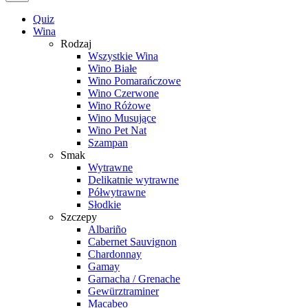
Quiz
Wina
Rodzaj
Wszystkie Wina
Wino Białe
Wino Pomarańczowe
Wino Czerwone
Wino Różowe
Wino Musujące
Wino Pet Nat
Szampan
Smak
Wytrawne
Delikatnie wytrawne
Półwytrawne
Słodkie
Szczepy
Albariño
Cabernet Sauvignon
Chardonnay
Gamay
Garnacha / Grenache
Gewürztraminer
Macabeo