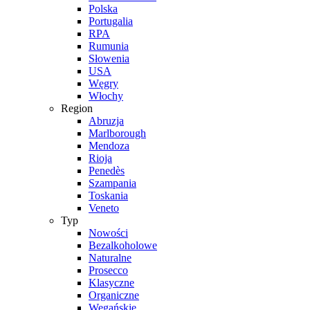
Polska
Portugalia
RPA
Rumunia
Słowenia
USA
Węgry
Włochy
Region
Abruzja
Marlborough
Mendoza
Rioja
Penedès
Szampania
Toskania
Veneto
Typ
Nowości
Bezalkoholowe
Naturalne
Prosecco
Klasyczne
Organiczne
Wegańskie