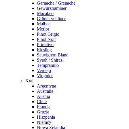
Garnacha / Grenache
Gewürztraminer
Macabeo
Grüner veltliner
Malbec
Merlot
Pinot Grigio
Pinot Noir
Primitivo
Riesling
Sauvignon Blanc
Syrah / Shiraz
Tempranillo
Verdejo
Viognier
Kraj
Argentyna
Australia
Austria
Chile
Francja
Gruzja
Hiszpania
Niemcy
Nowa Zelandia