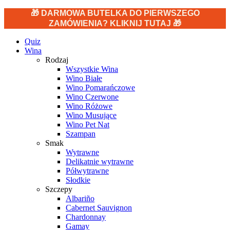
🎁 DARMOWA BUTELKA DO PIERWSZEGO
ZAMÓWIENIA? KLIKNIJ TUTAJ 🎁
Quiz
Wina
Rodzaj
Wszystkie Wina
Wino Białe
Wino Pomarańczowe
Wino Czerwone
Wino Różowe
Wino Musujące
Wino Pet Nat
Szampan
Smak
Wytrawne
Delikatnie wytrawne
Półwytrawne
Słodkie
Szczepy
Albariño
Cabernet Sauvignon
Chardonnay
Gamay