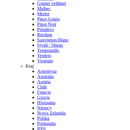
Grüner veltliner
Malbec
Merlot
Pinot Grigio
Pinot Noir
Primitivo
Riesling
Sauvignon Blanc
Syrah / Shiraz
Tempranillo
Verdejo
Viognier
Kraj
Argentyna
Australia
Austria
Chile
Francja
Gruzja
Hiszpania
Niemcy
Nowa Zelandia
Polska
Portugalia
RPA