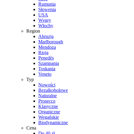
Rumunia
Słowenia
USA
Węgry
Włochy
Region
Abruzja
Marlborough
Mendoza
Rioja
Penedès
Szampania
Toskania
Veneto
Typ
Nowości
Bezalkoholowe
Naturalne
Prosecco
Klasyczne
Organiczne
Wegańskie
Biodynamiczne
Cena
Do 40 zł